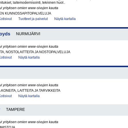
itukset, laitemodernisointi, tekninen huol..
yi yrityksen omien www-sivujen kautta
EN KUNNOSSAPITOPALVELUJA
Kotisivut
Tuotteet ja palvelut
Näytä kartalla
loyds
NURMIJÄRVI
yi yrityksen omien www-sivujen kautta
A, NOSTOLAITTEITA JA NOSTOPALVELUJA
Kotisivut
Näytä kartalla
yi yrityksen omien www-sivujen kautta
KONEITA, LAITTEITA JA TARVIKKEITA
Kotisivut
Näytä kartalla
y
TAMPERE
yi yrityksen omien www-sivujen kautta
IMISTOJA