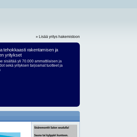
» Lisää yritys hakemistoon
ja tehokkaasti rakentamisen ja
en yritykset
 sisältää yli 70.000 ammattilaisen ja
dot sekä yrityksen tarjoamat tuotteet ja
ä