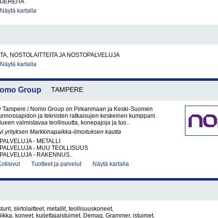
IJEREITA
Näytä kartalla
A, NOSTOLAITTEITA JA NOSTOPALVELUJA
Näytä kartalla
 Nomo Group
TAMPERE
y Tampere / Nomo Group on Pirkanmaan ja Keski-Suomen
kunnossapidon ja teknisten ratkaisujen keskeinen kumppani.
een valmistavaa teollisuutta, konepajoja ja tuo..
yi yrityksen Markkinapaikka-ilmoituksen kautta
PALVELUJA - METALLI
PALVELUJA - MUU TEOLLISUUS
PALVELUJA - RAKENNUS..
Kotisivut
Tuotteet ja palvelut
Näytä kartalla
turit, siirtolaitteet, metallit, teollisuuskoneet,
niikka, koneet, kuljettajaistuimet, Demag, Grammer, istuimet,