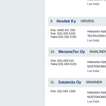
Lue lisää..
9.
Hesitek Ky
ORIVESI
Puh. 0400 457 250
Hakutulos löyt
Puh. (03) 335 4192
TESTAUSPAL
Faksi (03) 335 4192
Lue lisää..
10.
MeramaTec Oy
IKAALINE
Puh. (03) 459 010
Hakutulos löyt
Faksi (03) 459 0120
NOSTOKONEIT
Lue lisää..
11.
Satateräs Oy
SIIKAINEN
Puh. (02) 550 1200
Hakutulos löyt
NOSTOKONEIT
Lue lisää..