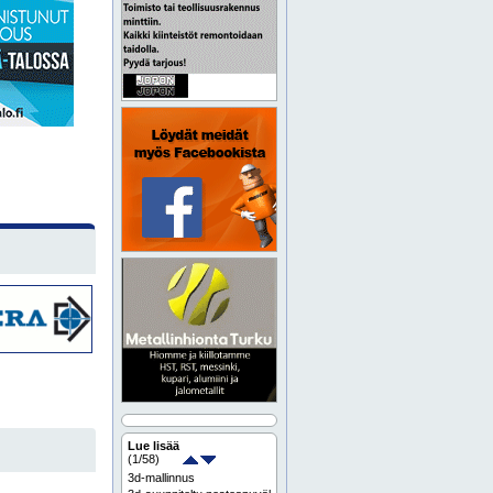
Lue lisää
(
1
/58)
3d-mallinnus