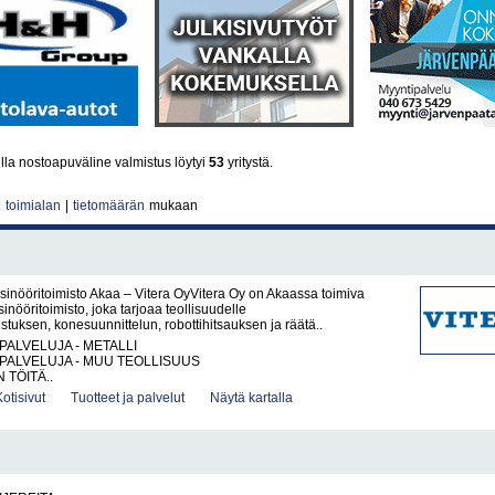
la nostoapuväline valmistus löytyi
53
yritystä.
|
toimialan
|
tietomäärän
mukaan
sinööritoimisto Akaa – Vitera OyVitera Oy on Akaassa toimiva
inööritoimisto, joka tarjoaa teollisuudelle
tuksen, konesuunnittelun, robottihitsauksen ja räätä..
PALVELUJA - METALLI
PALVELUJA - MUU TEOLLISUUS
 TÖITÄ..
Kotisivut
Tuotteet ja palvelut
Näytä kartalla