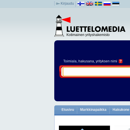
Kirjaudu
Kotimainen yrityshakemisto
Toimiala
, hakusana, yrityksen nimi
?
Etusivu
Markkinapaikka
Hakukone