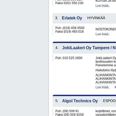
KÖYSIÄ JA VA
Faksi 0201 550 230
Lue lisää..
3.
Erlatek Oy
HYVINKÄÄ
Puh. (019) 458 4500
NOSTOKONEIT
Faksi (019) 483 018
Lue lisää..
4.
JokiLaakeri Oy Tampere /
Puh. 010 525 1600
JokiLaakeri O
teollisuuden 
Palvelemme alu
Hakutulos löyt
ALIHANKINTA
ALIHANKINTA
ALIHANKINTA
Lue lisää..
5.
Algol Technics Oy
ESPOO
Puh. (09) 509 91
kuljettimet, nos
Faksi (09) 509 9259
varastointitek