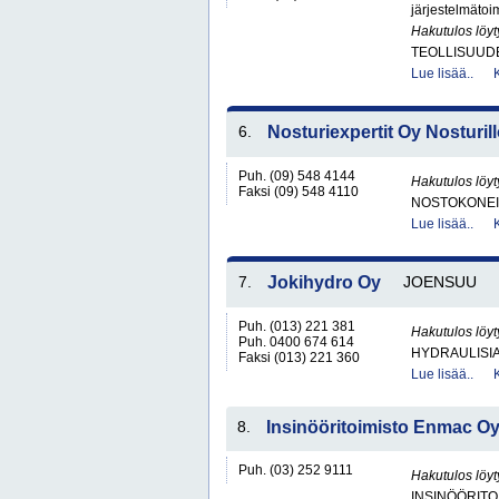
järjestelmätoim
Hakutulos löyt
TEOLLISUUD
Lue lisää..
6.
Nosturiexpertit Oy Nosturil
Puh. (09) 548 4144
Hakutulos löyt
Faksi (09) 548 4110
NOSTOKONEIT
Lue lisää..
7.
Jokihydro Oy
JOENSUU
Puh. (013) 221 381
Hakutulos löyt
Puh. 0400 674 614
HYDRAULISIA 
Faksi (013) 221 360
Lue lisää..
8.
Insinööritoimisto Enmac O
Puh. (03) 252 9111
Hakutulos löyt
INSINÖÖRITO