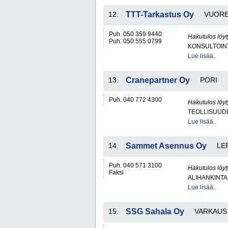
12.
TTT-Tarkastus Oy
VUOR
Puh. 050 359 9440
Hakutulos löyt
Puh. 050 555 0799
KONSULTOIN
Lue lisää..
13.
Cranepartner Oy
PORI
Puh. 040 772 4300
Hakutulos löyt
TEOLLISUUD
Lue lisää..
14.
Sammet Asennus Oy
LE
Puh. 040 571 3100
Hakutulos löyt
Faksi
ALIHANKINTA
Lue lisää..
15.
SSG Sahala Oy
VARKAUS