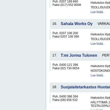
Puh. 0207 189 660
Hakutulos löyt
Faksi (017) 552 8008
TEOLLISUUD
Lue lisää..
16.
Sahala Works Oy
VARKA
Puh. 0207 106 200
Hakutulos löyt
Faksi 0207 106 390
TEOLLISUUDE
Lue lisää..
17.
T:mi Jorma Tulonen
PER
Puh. 0400 121 398
Hakutulos löyt
Faksi (02) 734 6654
NOSTOKONEIT
Lue lisää..
18.
Suojalaitetarkastus Huotar
Puh. 0400 386 394
Hakutulos löyt
Faksi (08) 656 532
HÄLYTTIMIÄ 
TESTAUSPAL