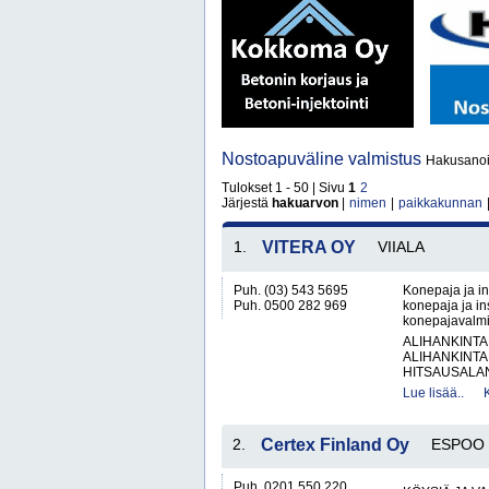
Nostoapuväline valmistus
Hakusanoil
Tulokset 1 - 50 | Sivu
1
2
Järjestä
hakuarvon
|
nimen
|
paikkakunnan
1.
VITERA OY
VIIALA
Puh. (03) 543 5695
Konepaja ja in
Puh. 0500 282 969
konepaja ja ins
konepajavalmis
ALIHANKINTA
ALIHANKINTA
HITSAUSALAN
Lue lisää..
2.
Certex Finland Oy
ESPOO
Puh. 0201 550 220