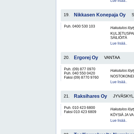
Lue lisää..
19.
Nikkasen Konepaja Oy
Puh. 0400 530 103
Hakutulos löyt
KULJETUSPA
SÄILIÖITÄ
Lue lisää..
20.
Ergorej Oy
VANTAA
Puh. (09) 877 0970
Hakutulos löyt
Puh. 040 550 0420
NOSTOKONEIT
Faksi (09) 8770 9760
Lue lisää..
21.
Raksihares Oy
JYVÄSKYL
Puh. 010 423 6800
Hakutulos löyt
Faksi 010 423 6809
KÖYSIÄ JA VA
Lue lisää..