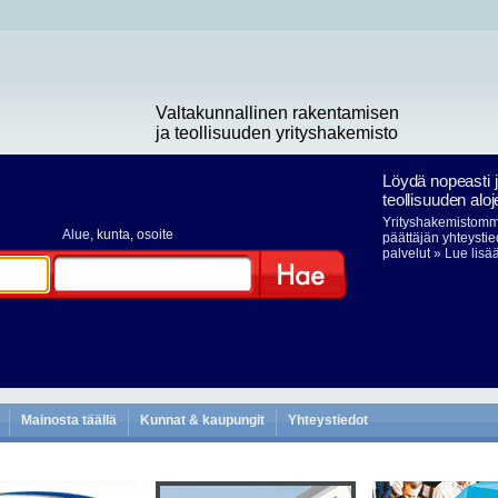
Valtakunnallinen rakentamisen
ja teollisuuden yrityshakemisto
Löydä nopeasti 
teollisuuden aloj
Yrityshakemistomme
Alue
, kunta, osoite
päättäjän yhteystie
palvelut
» Lue lisä
Hae
Mainosta täällä
Kunnat & kaupungit
Yhteystiedot