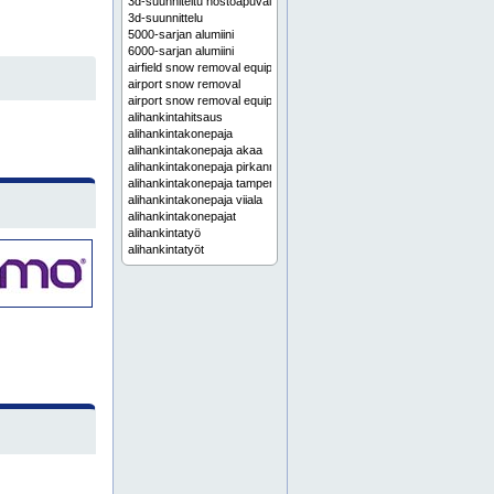
3d-suunniteltu nostoapuväline
3d-suunnittelu
5000-sarjan alumiini
6000-sarjan alumiini
airfield snow removal equipment
airport snow removal
airport snow removal equipment
alihankintahitsaus
alihankintakonepaja
alihankintakonepaja akaa
alihankintakonepaja pirkanmaa
alihankintakonepaja tampere
alihankintakonepaja viiala
alihankintakonepajat
alihankintatyö
alihankintatyöt
alihankintavalmistus
alihankintavalmistus tarjous
alumiini
alumiinihitsaus
alumiinihitsauspalvelu
alumiinikomponentit
alumiinikomponentti
alumiinikomponenttien hitsaus
alumiinin hitsaus
alumiiniosat
alumiiniosien alihankintavalmistus
alumiinirakenne
alumiinirakenteen suunnittelu
alumiinirakenteet