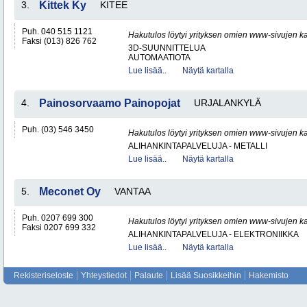
3.
Kittek Ky
KITEE
Puh. 040 515 1121
Hakutulos löytyi yrityksen omien www-sivujen ka
Faksi (013) 826 762
3D-SUUNNITTELUA
AUTOMAATIOTA
Lue lisää..
Näytä kartalla
4.
Painosorvaamo Painopojat
URJALANKYLÄ
Puh. (03) 546 3450
Hakutulos löytyi yrityksen omien www-sivujen ka
ALIHANKINTAPALVELUJA - METALLI
Lue lisää..
Näytä kartalla
5.
Meconet Oy
VANTAA
Puh. 0207 699 300
Hakutulos löytyi yrityksen omien www-sivujen ka
Faksi 0207 699 332
ALIHANKINTAPALVELUJA - ELEKTRONIIKKA
Lue lisää..
Näytä kartalla
Rekisteriseloste
Yhteystiedot
Palaute
Lisää Suosikkeihin
Hakemisto