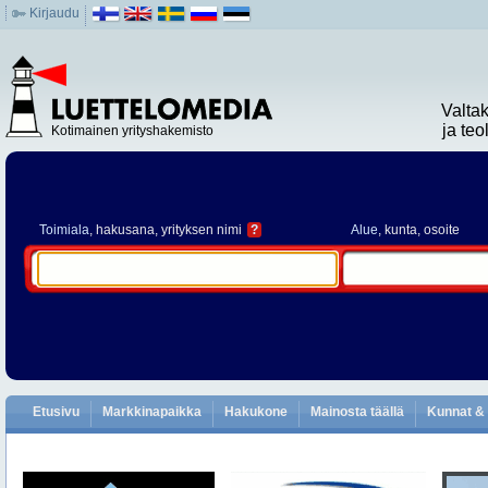
Kirjaudu
Valta
ja te
Kotimainen yrityshakemisto
Toimiala
, hakusana, yrityksen nimi
?
Alue
, kunta, osoite
Etusivu
Markkinapaikka
Hakukone
Mainosta täällä
Kunnat & 