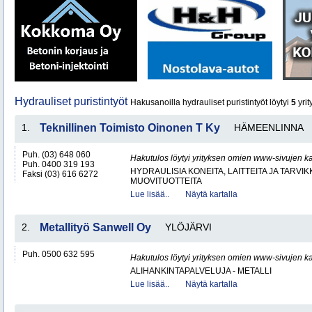
Hydrauliset puristintyöt
Hakusanoilla hydrauliset puristintyöt löytyi
5
yrit
1.
Teknillinen Toimisto Oinonen T Ky
HÄMEENLINNA
Puh. (03) 648 060
Hakutulos löytyi yrityksen omien www-sivujen ka
Puh. 0400 319 193
HYDRAULISIA KONEITA, LAITTEITA JA TARVIK
Faksi (03) 616 6272
MUOVITUOTTEITA
Lue lisää..
Näytä kartalla
2.
Metallityö Sanwell Oy
YLÖJÄRVI
Puh. 0500 632 595
Hakutulos löytyi yrityksen omien www-sivujen ka
ALIHANKINTAPALVELUJA - METALLI
Lue lisää..
Näytä kartalla