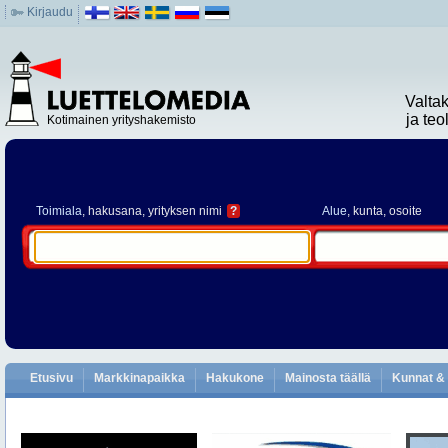
Kirjaudu
Valta
ja te
Kotimainen yrityshakemisto
Toimiala
, hakusana, yrityksen nimi
?
Alue
, kunta, osoite
Etusivu
Markkinapaikka
Hakukone
Mainosta täällä
Kunnat & 