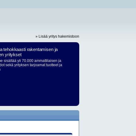
» Lisää yritys hakemistoon
ja tehokkaasti rakentamisen ja
en yritykset
 sisältää yli 70.000 ammattilaisen ja
dot sekä yrityksen tarjoamat tuotteet ja
ä