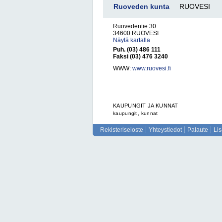
Ruoveden kunta
RUOVESI
Ruovedentie 30
34600 RUOVESI
Näytä kartalla
Puh. (03) 486 111
Faksi (03) 476 3240
WWW:
www.ruovesi.fi
KAUPUNGIT JA KUNNAT
,
kaupungit
kunnat
Rekisteriseloste
Yhteystiedot
Palaute
Li