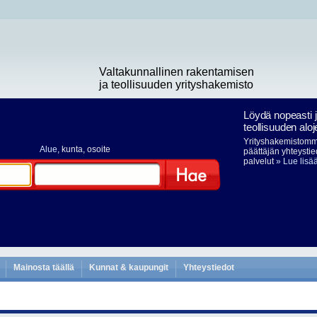
Valtakunnallinen rakentamisen
ja teollisuuden yrityshakemisto
Löydä nopeasti 
teollisuuden aloj
Yrityshakemistomme
Alue
, kunta, osoite
päättäjän yhteystie
palvelut
» Lue lisä
Hae
Mainosta täällä
Kunnat & kaupungit
Yhteystiedot