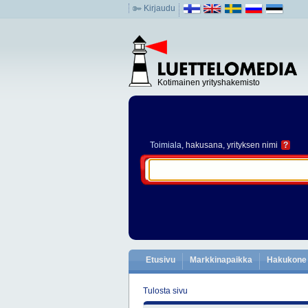
Kirjaudu
Kotimainen yrityshakemisto
Toimiala
, hakusana, yrityksen nimi
?
Etusivu
Markkinapaikka
Hakukone
Tulosta sivu