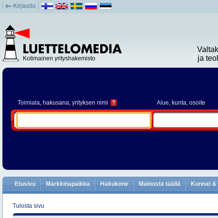
Kirjaudu
Valta
ja te
Kotimainen yrityshakemisto
Toimiala
, hakusana, yrityksen nimi
?
Alue
, kunta, osoite
Etusivu
Markkinapaikka
Hakukone
Mainosta täällä
Kunnat & 
Tulosta sivu