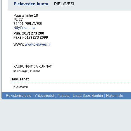
Pielaveden kunta
PIELAVESI
Puustellintie 18
PL 27
72401 PIELAVESI
Näytä kartalla
Puh. (017) 273 200
Faksi (017) 273 2099
WWW:
www.pielavesi.fi
KAUPUNGIT JA KUNNAT
,
kaupungit
kunnat
Hakusanat
pielavesi
Rekisteriseloste
Yhteystiedot
Palaute
Lisää Suosikkeihin
Hakemisto