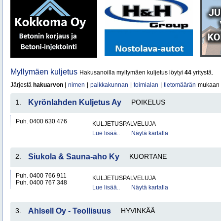
Myllymäen kuljetus
Hakusanoilla myllymäen kuljetus löytyi
44
yritystä.
Järjestä
hakuarvon
|
nimen
|
paikkakunnan
|
toimialan
|
tietomäärän
mukaan
1.
Kyrönlahden Kuljetus Ay
POIKELUS
Puh. 0400 630 476
KULJETUSPALVELUJA
Lue lisää..
Näytä kartalla
2.
Siukola & Sauna-aho Ky
KUORTANE
Puh. 0400 766 911
KULJETUSPALVELUJA
Puh. 0400 767 348
Lue lisää..
Näytä kartalla
3.
Ahlsell Oy - Teollisuus
HYVINKÄÄ