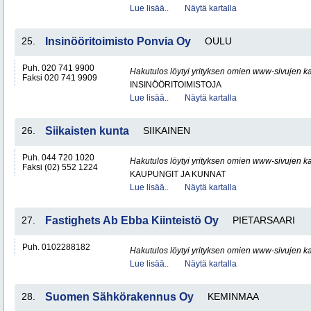
Lue lisää..
Näytä kartalla
25.
Insinööritoimisto Ponvia Oy
OULU
Puh. 020 741 9900
Hakutulos löytyi yrityksen omien www-sivujen ka
Faksi 020 741 9909
INSINÖÖRITOIMISTOJA
Lue lisää..
Näytä kartalla
26.
Siikaisten kunta
SIIKAINEN
Puh. 044 720 1020
Hakutulos löytyi yrityksen omien www-sivujen ka
Faksi (02) 552 1224
KAUPUNGIT JA KUNNAT
Lue lisää..
Näytä kartalla
27.
Fastighets Ab Ebba Kiinteistö Oy
PIETARSAARI
Puh. 0102288182
Hakutulos löytyi yrityksen omien www-sivujen ka
Lue lisää..
Näytä kartalla
28.
Suomen Sähkörakennus Oy
KEMINMAA