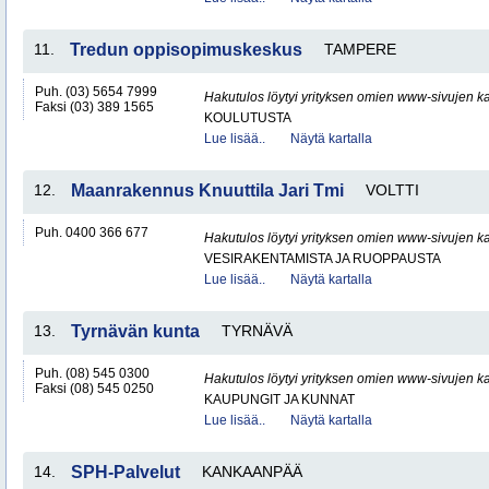
11.
Tredun oppisopimuskeskus
TAMPERE
Puh. (03) 5654 7999
Hakutulos löytyi yrityksen omien www-sivujen ka
Faksi (03) 389 1565
KOULUTUSTA
Lue lisää..
Näytä kartalla
12.
Maanrakennus Knuuttila Jari Tmi
VOLTTI
Puh. 0400 366 677
Hakutulos löytyi yrityksen omien www-sivujen ka
VESIRAKENTAMISTA JA RUOPPAUSTA
Lue lisää..
Näytä kartalla
13.
Tyrnävän kunta
TYRNÄVÄ
Puh. (08) 545 0300
Hakutulos löytyi yrityksen omien www-sivujen ka
Faksi (08) 545 0250
KAUPUNGIT JA KUNNAT
Lue lisää..
Näytä kartalla
14.
SPH-Palvelut
KANKAANPÄÄ