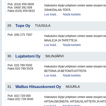
Puh. (016) 459 0600
Hakutulos löytyi yrityksen omien www-sivujen ka
Puh. 0400 392 009
SÄHKÖALAN TÖITÄ
Faksi (016) 459 0632
Lue lisää..
Näytä kartalla
29.
Tope Oy
TUUSULA
Puh. (09) 275 7597
Hakutulos löytyi yrityksen omien www-sivujen ka
MAALEJA JA TAPETTEJA
Lue lisää..
Näytä kartalla
30.
Lujabetoni Oy
SIILINJÄRVI
Puh. 020 789 5500
Hakutulos löytyi yrityksen omien www-sivujen ka
Faksi 020 789 5529
BETONIA JA BETONITUOTTEITA
Lue lisää..
Näytä kartalla
31.
Wallius Hitsauskoneet Oy
MUURLA
Puh. (02) 728 000
Hakutulos löytyi yrityksen omien www-sivujen ka
Faksi (02) 728 0040
HITSAUSKONEITA, HITSAUSLAITTEITA JA HI