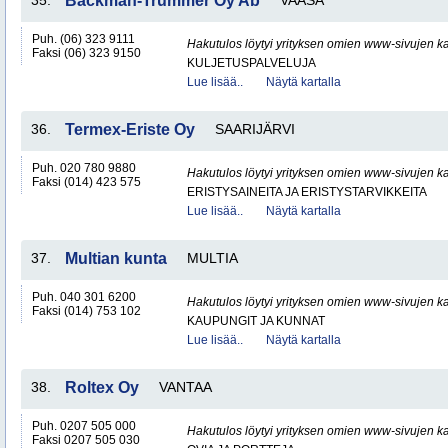
35.
Backman-Trummer Oy Ab
VAASA
Puh. (06) 323 9111
Hakutulos löytyi yrityksen omien www-sivujen ka
Faksi (06) 323 9150
KULJETUSPALVELUJA
Lue lisää..
Näytä kartalla
36.
Termex-Eriste Oy
SAARIJÄRVI
Puh. 020 780 9880
Hakutulos löytyi yrityksen omien www-sivujen ka
Faksi (014) 423 575
ERISTYSAINEITA JA ERISTYSTARVIKKEITA
Lue lisää..
Näytä kartalla
37.
Multian kunta
MULTIA
Puh. 040 301 6200
Hakutulos löytyi yrityksen omien www-sivujen ka
Faksi (014) 753 102
KAUPUNGIT JA KUNNAT
Lue lisää..
Näytä kartalla
38.
Roltex Oy
VANTAA
Puh. 0207 505 000
Hakutulos löytyi yrityksen omien www-sivujen ka
Faksi 0207 505 030