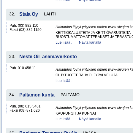
Lue lisää..
Näytä kartalla
32.
Stala Oy
LAHTI
Puh. (03) 882 110
Hakutulos löytyi yrityksen omien www-sivujen ka
Faksi (03) 882 1150
KEITTIÖKALUSTEITA JA KEITTIÖVARUSTEITA
RUOSTUMATTOMAT TERÄKSET JA TERÄSTU
Lue lisää..
Näytä kartalla
33.
Neste Oil -asemaverkosto
Puh. 010 458 11
Hakutulos löytyi yrityksen omien www-sivujen ka
ÖLJYTUOTTEITA JA ÖLJYPALVELUJA
Lue lisää..
34.
Paltamon kunta
PALTAMO
Puh. (08) 615 5461
Hakutulos löytyi yrityksen omien www-sivujen ka
Faksi (08) 871 626
KAUPUNGIT JA KUNNAT
Lue lisää..
Näytä kartalla