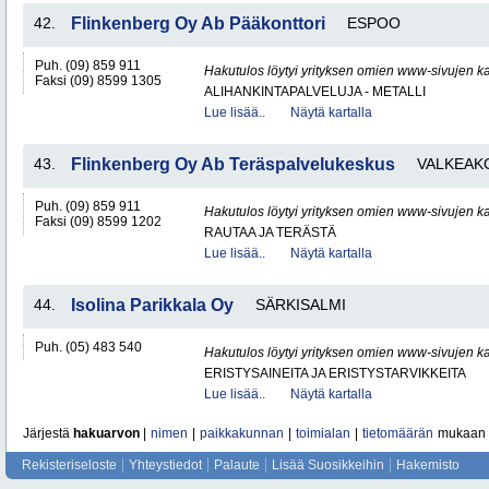
42.
Flinkenberg Oy Ab Pääkonttori
ESPOO
Puh. (09) 859 911
Hakutulos löytyi yrityksen omien www-sivujen ka
Faksi (09) 8599 1305
ALIHANKINTAPALVELUJA - METALLI
Lue lisää..
Näytä kartalla
43.
Flinkenberg Oy Ab Teräspalvelukeskus
VALKEAK
Puh. (09) 859 911
Hakutulos löytyi yrityksen omien www-sivujen ka
Faksi (09) 8599 1202
RAUTAA JA TERÄSTÄ
Lue lisää..
Näytä kartalla
44.
Isolina Parikkala Oy
SÄRKISALMI
Puh. (05) 483 540
Hakutulos löytyi yrityksen omien www-sivujen ka
ERISTYSAINEITA JA ERISTYSTARVIKKEITA
Lue lisää..
Näytä kartalla
Järjestä
hakuarvon
|
nimen
|
paikkakunnan
|
toimialan
|
tietomäärän
mukaan
Rekisteriseloste
Yhteystiedot
Palaute
Lisää Suosikkeihin
Hakemisto