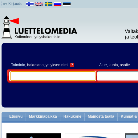
Kirjaudu
Valta
ja te
Kotimainen yrityshakemisto
Toimiala
, hakusana, yrityksen nimi
?
Alue
, kunta, osoite
Etusivu
Markkinapaikka
Hakukone
Mainosta täällä
Kunnat & 