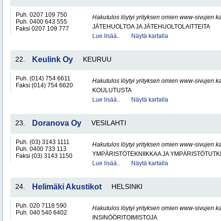
Puh. 0207 109 750
Hakutulos löytyi yrityksen omien www-sivujen ka
Puh. 0400 643 555
JÄTEHUOLTOA JA JÄTEHUOLTOLAITTEITA
Faksi 0207 109 777
Lue lisää..
Näytä kartalla
22.
Keulink Oy
KEURUU
Puh. (014) 754 6611
Hakutulos löytyi yrityksen omien www-sivujen ka
Faksi (014) 754 6620
KOULUTUSTA
Lue lisää..
Näytä kartalla
23.
Doranova Oy
VESILAHTI
Puh. (03) 3143 1111
Hakutulos löytyi yrityksen omien www-sivujen ka
Puh. 0400 733 113
YMPÄRISTÖTEKNIIKKAA JA YMPÄRISTÖTUTK
Faksi (03) 3143 1150
Lue lisää..
Näytä kartalla
24.
Helimäki Akustikot
HELSINKI
Puh. 020 7118 590
Hakutulos löytyi yrityksen omien www-sivujen ka
Puh. 040 540 6402
INSINÖÖRITOIMISTOJA