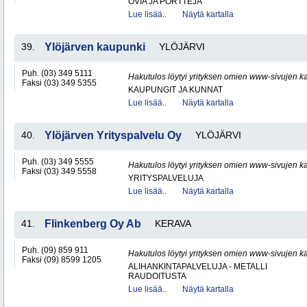
OVIA JA PORTTEJA
Lue lisää..
Näytä kartalla
39.
Ylöjärven kaupunki
YLÖJÄRVI
Puh. (03) 349 5111
Hakutulos löytyi yrityksen omien www-sivujen ka
Faksi (03) 349 5355
KAUPUNGIT JA KUNNAT
Lue lisää..
Näytä kartalla
40.
Ylöjärven Yrityspalvelu Oy
YLÖJÄRVI
Puh. (03) 349 5555
Hakutulos löytyi yrityksen omien www-sivujen ka
Faksi (03) 349 5558
YRITYSPALVELUJA
Lue lisää..
Näytä kartalla
41.
Flinkenberg Oy Ab
KERAVA
Puh. (09) 859 911
Hakutulos löytyi yrityksen omien www-sivujen ka
Faksi (09) 8599 1205
ALIHANKINTAPALVELUJA - METALLI
RAUDOITUSTA
Lue lisää..
Näytä kartalla