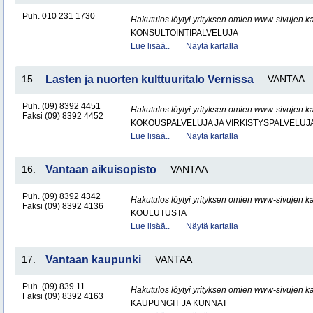
Puh. 010 231 1730
Hakutulos löytyi yrityksen omien www-sivujen ka
KONSULTOINTIPALVELUJA
Lue lisää..
Näytä kartalla
15.
Lasten ja nuorten kulttuuritalo Vernissa
VANTAA
Puh. (09) 8392 4451
Hakutulos löytyi yrityksen omien www-sivujen ka
Faksi (09) 8392 4452
KOKOUSPALVELUJA JA VIRKISTYSPALVELUJ
Lue lisää..
Näytä kartalla
16.
Vantaan aikuisopisto
VANTAA
Puh. (09) 8392 4342
Hakutulos löytyi yrityksen omien www-sivujen ka
Faksi (09) 8392 4136
KOULUTUSTA
Lue lisää..
Näytä kartalla
17.
Vantaan kaupunki
VANTAA
Puh. (09) 839 11
Hakutulos löytyi yrityksen omien www-sivujen ka
Faksi (09) 8392 4163
KAUPUNGIT JA KUNNAT