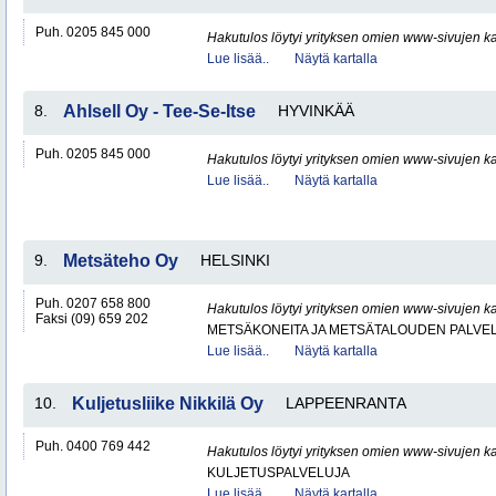
Puh. 0205 845 000
Hakutulos löytyi yrityksen omien www-sivujen ka
Lue lisää..
Näytä kartalla
8.
Ahlsell Oy - Tee-Se-Itse
HYVINKÄÄ
Puh. 0205 845 000
Hakutulos löytyi yrityksen omien www-sivujen ka
Lue lisää..
Näytä kartalla
9.
Metsäteho Oy
HELSINKI
Puh. 0207 658 800
Hakutulos löytyi yrityksen omien www-sivujen ka
Faksi (09) 659 202
METSÄKONEITA JA METSÄTALOUDEN PALVE
Lue lisää..
Näytä kartalla
10.
Kuljetusliike Nikkilä Oy
LAPPEENRANTA
Puh. 0400 769 442
Hakutulos löytyi yrityksen omien www-sivujen ka
KULJETUSPALVELUJA
Lue lisää..
Näytä kartalla