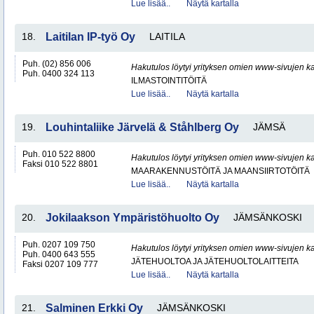
Lue lisää..
Näytä kartalla
18.
Laitilan IP-työ Oy
LAITILA
Puh. (02) 856 006
Hakutulos löytyi yrityksen omien www-sivujen ka
Puh. 0400 324 113
ILMASTOINTITÖITÄ
Lue lisää..
Näytä kartalla
19.
Louhintaliike Järvelä & Ståhlberg Oy
JÄMSÄ
Puh. 010 522 8800
Hakutulos löytyi yrityksen omien www-sivujen ka
Faksi 010 522 8801
MAARAKENNUSTÖITÄ JA MAANSIIRTOTÖITÄ
Lue lisää..
Näytä kartalla
20.
Jokilaakson Ympäristöhuolto Oy
JÄMSÄNKOSKI
Puh. 0207 109 750
Hakutulos löytyi yrityksen omien www-sivujen ka
Puh. 0400 643 555
JÄTEHUOLTOA JA JÄTEHUOLTOLAITTEITA
Faksi 0207 109 777
Lue lisää..
Näytä kartalla
21.
Salminen Erkki Oy
JÄMSÄNKOSKI