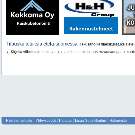
Tilauskuljetuksia etelä-suomessa
Hakusanoilla tilauskuljetuksia etel
Kirjoita vähemmän hakusanoja, tai muuta hakusanasi kuvaavampaan muot
Rekisteriseloste
Yhteystiedot
Palaute
Lisää Suosikkeihin
Hakemisto