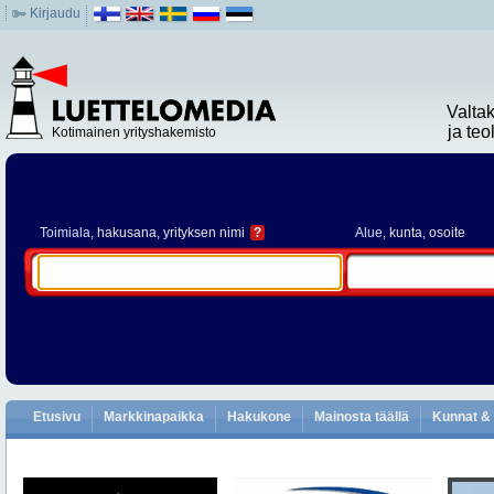
Kirjaudu
Valta
ja te
Kotimainen yrityshakemisto
Toimiala
, hakusana, yrityksen nimi
?
Alue
, kunta, osoite
Etusivu
Markkinapaikka
Hakukone
Mainosta täällä
Kunnat & 