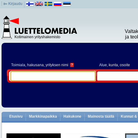
Kirjaudu
Valta
ja te
Kotimainen yrityshakemisto
Toimiala
, hakusana, yrityksen nimi
?
Alue
, kunta, osoite
Etusivu
Markkinapaikka
Hakukone
Mainosta täällä
Kunnat & 