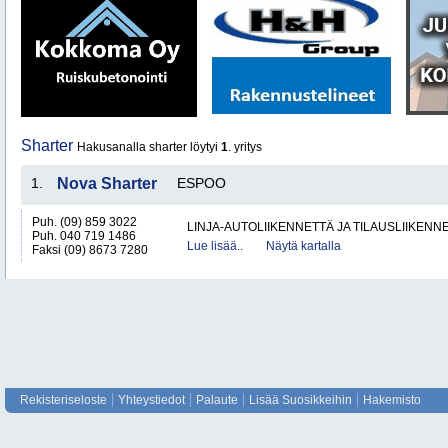
Sharter
Hakusanalla sharter löytyi
1
. yritys
1.
Nova Sharter
ESPOO
Puh. (09) 859 3022
LINJA-AUTOLIIKENNETTÄ JA TILAUSLIIKENN
Puh. 040 719 1486
Lue lisää..
Näytä kartalla
Faksi (09) 8673 7280
Rekisteriseloste
Yhteystiedot
Palaute
Lisää Suosikkeihin
Hakemisto