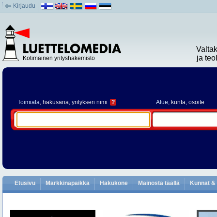
Kirjaudu
Valta
ja te
Kotimainen yrityshakemisto
Toimiala
, hakusana, yrityksen nimi
?
Alue
, kunta, osoite
Etusivu
Markkinapaikka
Hakukone
Mainosta täällä
Kunnat & 