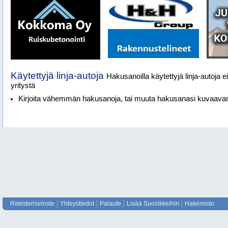
Käytettyjä linja-autoja
Hakusanoilla käytettyjä linja-autoja e
yritystä
Kirjoita vähemmän hakusanoja, tai muuta hakusanasi kuvaav
Rekisteriseloste
Yhteystiedot
Palaute
Lisää Suosikkeihin
Hakemisto