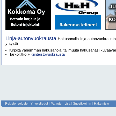
Linja-autonvuokrausta
Hakusanalla linja-autonvuokrausta 
yritystä
Kirjoita vähemmän hakusanoja, tai muuta hakusanasi kuvaav
Tarkoititko »
Kiinteistövuokrausta
Rekisteriseloste
Yhteystiedot
Palaute
Lisää Suosikkeihin
Hakemisto