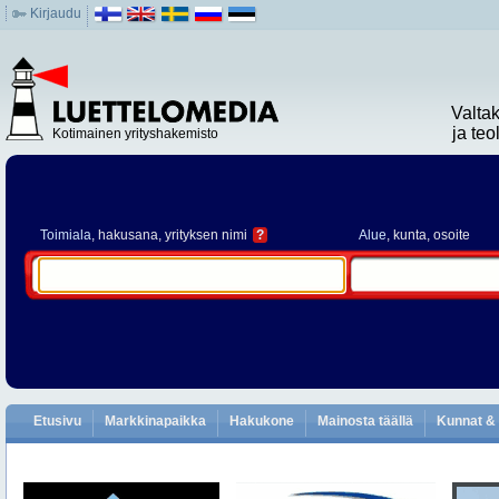
Kirjaudu
Valta
ja te
Kotimainen yrityshakemisto
Toimiala
, hakusana, yrityksen nimi
?
Alue
, kunta, osoite
Etusivu
Markkinapaikka
Hakukone
Mainosta täällä
Kunnat & 