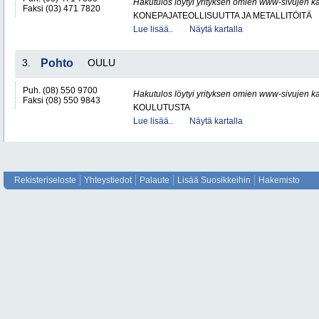
Hakutulos löytyi yrityksen omien www-sivujen ka
Faksi (03) 471 7820
KONEPAJATEOLLISUUTTA JA METALLITÖITÄ
Lue lisää..
Näytä kartalla
3.
Pohto
OULU
Puh. (08) 550 9700
Hakutulos löytyi yrityksen omien www-sivujen ka
Faksi (08) 550 9843
KOULUTUSTA
Lue lisää..
Näytä kartalla
Rekisteriseloste
Yhteystiedot
Palaute
Lisää Suosikkeihin
Hakemisto