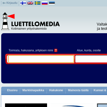
Kirjaudu
Valta
ja te
Kotimainen yrityshakemisto
Toimiala
, hakusana, yrityksen nimi
?
Alue
, kunta, osoite
Etusivu
Markkinapaikka
Hakukone
Mainosta täällä
Kunnat & 