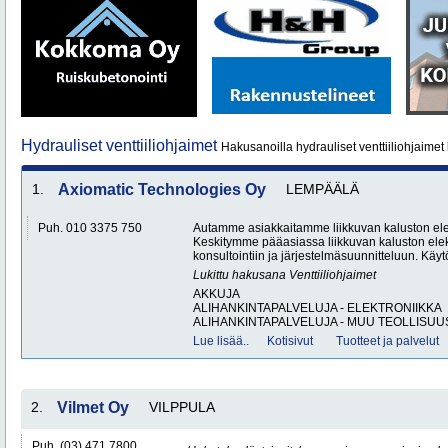
Hydrauliset venttiiliohjaimet
Hakusanoilla hydrauliset venttiiliohjaimet 
1.
Axiomatic Technologies Oy
LEMPÄÄLÄ
Puh. 010 3375 750
Autamme asiakkaitamme liikkuvan kaluston elek
Keskitymme pääasiassa liikkuvan kaluston elek
konsultointiin ja järjestelmäsuunnitteluun. Kä
Lukittu hakusana
Venttiiliohjaimet
AKKUJA
ALIHANKINTAPALVELUJA - ELEKTRONIIKKA
ALIHANKINTAPALVELUJA - MUU TEOLLISUUS
Lue lisää..
Kotisivut
Tuotteet ja palvelut
2.
Vilmet Oy
VILPPULA
Puh. (03) 471 7800