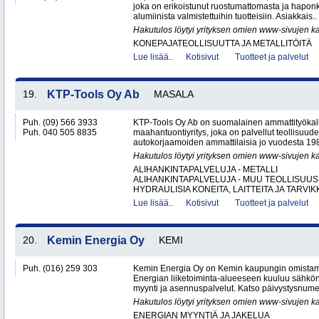
joka on erikoistunut ruostumattomasta ja hapon
alumiinista valmistettuihin tuotteisiin. Asiakkais..
Hakutulos löytyi yrityksen omien www-sivujen ka
KONEPAJATEOLLISUUTTA JA METALLITÖITÄ
Lue lisää..
Kotisivut
Tuotteet ja palvelut
19.
KTP-Tools Oy Ab
MASALA
Puh. (09) 566 3933
KTP-Tools Oy Ab on suomalainen ammattityökal
Puh. 040 505 8835
maahantuontiyritys, joka on palvellut teollisuud
autokorjaamoiden ammattilaisia jo vuodesta 1987. 
Hakutulos löytyi yrityksen omien www-sivujen ka
ALIHANKINTAPALVELUJA - METALLI
ALIHANKINTAPALVELUJA - MUU TEOLLISUUS
HYDRAULISIA KONEITA, LAITTEITA JA TARVIKK
Lue lisää..
Kotisivut
Tuotteet ja palvelut
20.
Kemin Energia Oy
KEMI
Puh. (016) 259 303
Kemin Energia Oy on Kemin kaupungin omistam
Energian liiketoiminta-alueeseen kuuluu sähkön
myynti ja asennuspalvelut. Katso päivystysnumero
Hakutulos löytyi yrityksen omien www-sivujen ka
ENERGIAN MYYNTIÄ JA JAKELUA