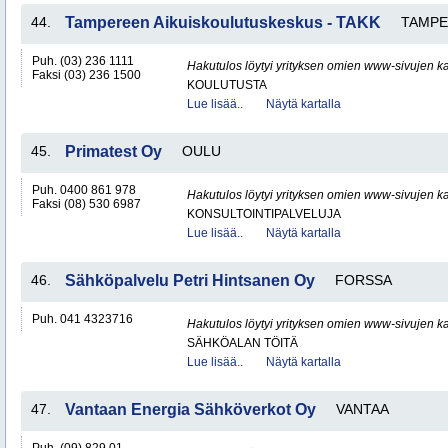
44.
Tampereen Aikuiskoulutuskeskus - TAKK
TAMP
Puh. (03) 236 1111
Hakutulos löytyi yrityksen omien www-sivujen ka
Faksi (03) 236 1500
KOULUTUSTA
Lue lisää..
Näytä kartalla
45.
Primatest Oy
OULU
Puh. 0400 861 978
Hakutulos löytyi yrityksen omien www-sivujen ka
Faksi (08) 530 6987
KONSULTOINTIPALVELUJA
Lue lisää..
Näytä kartalla
46.
Sähköpalvelu Petri Hintsanen Oy
FORSSA
Puh. 041 4323716
Hakutulos löytyi yrityksen omien www-sivujen ka
SÄHKÖALAN TÖITÄ
Lue lisää..
Näytä kartalla
47.
Vantaan Energia Sähköverkot Oy
VANTAA