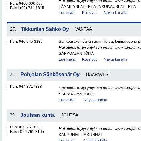
Hakutulos löytyi yrityksen omien www-sivujen ka
Puh. 0400 606 657
LÄMMITYSLAITTEITA JA KUIVAUSLAITTEITA
Faksi (03) 734 6815
Lue lisää..
Kotisivut
Näytä kartalla
27.
Tikkurilan Sähkö Oy
VANTAA
Puh. 040 545 3237
Sähköurakointia ja suunnittelua, toimialueena
Hakutulos löytyi yrityksen omien www-sivujen ka
SÄHKÖALAN TÖITÄ
Lue lisää..
Kotisivut
Näytä kartalla
28.
Pohjolan Sähkösepät Oy
HAAPAVESI
Puh. 044 3717338
Hakutulos löytyi yrityksen omien www-sivujen ka
SÄHKÖALAN TÖITÄ
Lue lisää..
Näytä kartalla
29.
Joutsan kunta
JOUTSA
Puh. 020 761 8111
Hakutulos löytyi yrityksen omien www-sivujen ka
Faksi 020 761 8105
KAUPUNGIT JA KUNNAT
Lue lisää..
Näytä kartalla