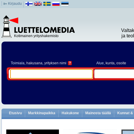
Kirjaudu
Valta
ja te
Kotimainen yrityshakemisto
Toimiala
, hakusana, yrityksen nimi
?
Alue
, kunta, osoite
Etusivu
Markkinapaikka
Hakukone
Mainosta täällä
Kunnat & 