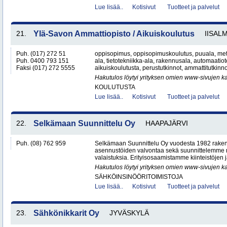
Lue lisää..
Kotisivut
Tuotteet ja palvelut
21.
Ylä-Savon Ammattiopisto / Aikuiskoulutus
IISALM
Puh. (017) 272 51
oppisopimus, oppisopimuskoulutus, puuala, metall
Puh. 0400 793 151
ala, tietotekniikka-ala, rakennusala, automaatiote
Faksi (017) 272 5555
aikuiskoulutusta, perustutkinnot, ammattitutkinno
Hakutulos löytyi yrityksen omien www-sivujen ka
KOULUTUSTA
Lue lisää..
Kotisivut
Tuotteet ja palvelut
22.
Selkämaan Suunnittelu Oy
HAAPAJÄRVI
Puh. (08) 762 959
Selkämaan Suunnittelu Oy vuodesta 1982 raken
asennustöiden valvontaa sekä suunnittelemme
valaistuksia. Erityisosaamistamme kiinteistöjen j
Hakutulos löytyi yrityksen omien www-sivujen ka
SÄHKÖINSINÖÖRITOIMISTOJA
Lue lisää..
Kotisivut
Tuotteet ja palvelut
23.
Sähkönikkarit Oy
JYVÄSKYLÄ