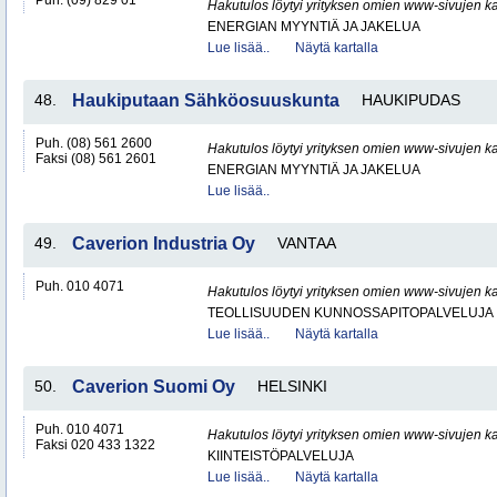
Puh. (09) 829 01
Hakutulos löytyi yrityksen omien www-sivujen ka
ENERGIAN MYYNTIÄ JA JAKELUA
Lue lisää..
Näytä kartalla
48.
Haukiputaan Sähköosuuskunta
HAUKIPUDAS
Puh. (08) 561 2600
Hakutulos löytyi yrityksen omien www-sivujen ka
Faksi (08) 561 2601
ENERGIAN MYYNTIÄ JA JAKELUA
Lue lisää..
49.
Caverion Industria Oy
VANTAA
Puh. 010 4071
Hakutulos löytyi yrityksen omien www-sivujen ka
TEOLLISUUDEN KUNNOSSAPITOPALVELUJA
Lue lisää..
Näytä kartalla
50.
Caverion Suomi Oy
HELSINKI
Puh. 010 4071
Hakutulos löytyi yrityksen omien www-sivujen ka
Faksi 020 433 1322
KIINTEISTÖPALVELUJA
Lue lisää..
Näytä kartalla