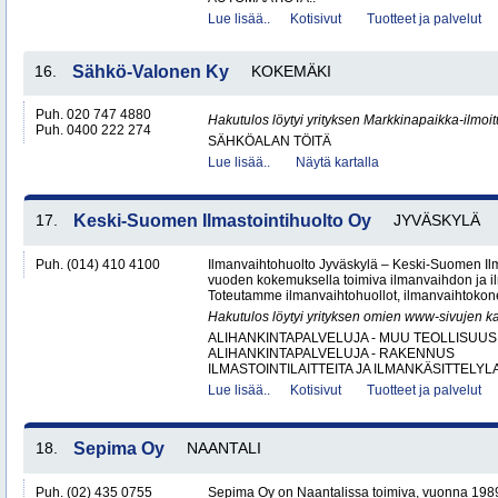
Lue lisää..
Kotisivut
Tuotteet ja palvelut
16.
Sähkö-Valonen Ky
KOKEMÄKI
Puh. 020 747 4880
Hakutulos löytyi yrityksen Markkinapaikka-ilmoi
Puh. 0400 222 274
SÄHKÖALAN TÖITÄ
Lue lisää..
Näytä kartalla
17.
Keski-Suomen Ilmastointihuolto Oy
JYVÄSKYLÄ
Puh. (014) 410 4100
Ilmanvaihtohuolto Jyväskylä – Keski-Suomen Ilma
vuoden kokemuksella toimiva ilmanvaihdon ja ilm
Toteutamme ilmanvaihtohuollot, ilmanvaihtokone
Hakutulos löytyi yrityksen omien www-sivujen ka
ALIHANKINTAPALVELUJA - MUU TEOLLISUUS
ALIHANKINTAPALVELUJA - RAKENNUS
ILMASTOINTILAITTEITA JA ILMANKÄSITTELYLA
Lue lisää..
Kotisivut
Tuotteet ja palvelut
18.
Sepima Oy
NAANTALI
Puh. (02) 435 0755
Sepima Oy on Naantalissa toimiva, vuonna 1989 