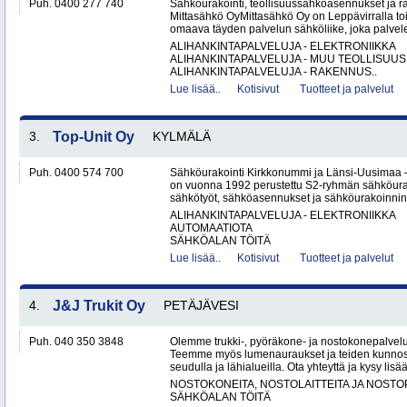
Puh. 0400 277 740
Sähköurakointi, teollisuussähköasennukset ja 
Mittasähkö OyMittasähkö Oy on Leppävirralla to
omaava täyden palvelun sähköliike, joka palvelee
ALIHANKINTAPALVELUJA - ELEKTRONIIKKA
ALIHANKINTAPALVELUJA - MUU TEOLLISUUS
ALIHANKINTAPALVELUJA - RAKENNUS..
Lue lisää..
Kotisivut
Tuotteet ja palvelut
3.
Top-Unit Oy
KYLMÄLÄ
Puh. 0400 574 700
Sähköurakointi Kirkkonummi ja Länsi-Uusimaa 
on vuonna 1992 perustettu S2-ryhmän sähköurakoi
sähkötyöt, sähköasennukset ja sähköurakoinnin yr
ALIHANKINTAPALVELUJA - ELEKTRONIIKKA
AUTOMAATIOTA
SÄHKÖALAN TÖITÄ
Lue lisää..
Kotisivut
Tuotteet ja palvelut
4.
J&J Trukit Oy
PETÄJÄVESI
Puh. 040 350 3848
Olemme trukki-, pyöräkone- ja nostokonepalveluih
Teemme myös lumenauraukset ja teiden kunnoss
seudulla ja lähialueilla. Ota yhteyttä ja kysy lisää
NOSTOKONEITA, NOSTOLAITTEITA JA NOST
SÄHKÖALAN TÖITÄ