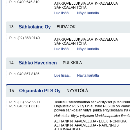
Puh. 0400 545 310
ATK-SOVELLUKSIA JA ATK-PALVELUJA
SÄHKÖALAN TÖITÄ
Lue lisää..
Näytä kartalla
13.
Sähkölaine Oy
EURAJOKI
Puh. (02) 868 0140
ATK-SOVELLUKSIA JA ATK-PALVELUJA
SÄHKÖALAN TÖITÄ
Lue lisää..
Näytä kartalla
14.
Sähkö Haverinen
PULKKILA
Puh. 040 867 8185
Lue lisää..
Näytä kartalla
15.
Ohjaustalo PLS Oy
NYYSTÖLÄ
Puh. (03) 552 5500
Teollisuusautomaation sähköistykset ja teollisu
Puh. 040 581 6313
Ohjaustalo PLS Oy Ohjaustalo PLS Oy on Padasj
polven sähköalan yritys, jonka erityisosaamista o
Hakutulos löytyi yrityksen Markkinapaikka-ilmoi
ALIHANKINTAPALVELUJA - ELEKTRONIIKKA
ALIHANKINTAPALVELUJA - RAKENNUS
AUTOMAATIOTA..