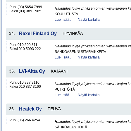
Puh. (03) 5654 7999
Hakutulos löytyi yrityksen omien www-sivujen ka
Faksi (03) 389 1565
KOULUTUSTA
Lue lisää..
Näytä kartalla
34.
Rexel Finland Oy
HYVINKÄÄ
Puh. 010 509 311
Hakutulos löytyi yrityksen omien www-sivujen ka
Faksi 010 5093 222
SÄHKÖASENNUSTARVIKKEITA
Lue lisää..
Näytä kartalla
35.
LVI-Aitta Oy
KAJAANI
Puh. 010 837 3110
Hakutulos löytyi yrityksen omien www-sivujen ka
Faksi 010 837 3160
PUTKITÖITÄ
Lue lisää..
Näytä kartalla
36.
Heatek Oy
TEUVA
Puh. (06) 266 4254
Hakutulos löytyi yrityksen omien www-sivujen ka
SÄHKÖALAN TÖITÄ