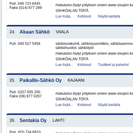
Puh. 040 723 6445
Hakutulos löytyi yrityksen omien www-sivujen ka
Faksi (014) 677 289
SÄHKÖALAN TÖITÄ
Lue lisää..
Kotisivut
Näytä kartalla
24.
Akaan Sähkö
VIIALA
Puh. 040 527 5456
sähköurakointi, sähkösuunnittelu, sähköasennu
sähköhuollot, sähkötyöt
Hakutulos löytyi yrityksen omien www-sivujen ka
SÄHKÖALAN TÖITÄ
Lue lisää..
Kotisivut
Tuotteet ja palvelut
25.
Paikallis-Sähkö Oy
KAJAANI
Puh. 0207 935 200
Hakutulos löytyi yrityksen omien www-sivujen ka
Faksi (08) 877 0267
SÄHKÖALAN TÖITÄ
Lue lisää..
Kotisivut
Näytä kartalla
26.
Sentakia Oy
LAHTI
Puh. (03) 734 6810