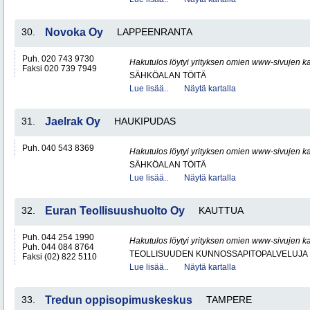
30.
Novoka Oy
LAPPEENRANTA
Puh. 020 743 9730
Hakutulos löytyi yrityksen omien www-sivujen ka
Faksi 020 739 7949
SÄHKÖALAN TÖITÄ
Lue lisää..
Näytä kartalla
31.
Jaelrak Oy
HAUKIPUDAS
Puh. 040 543 8369
Hakutulos löytyi yrityksen omien www-sivujen ka
SÄHKÖALAN TÖITÄ
Lue lisää..
Näytä kartalla
32.
Euran Teollisuushuolto Oy
KAUTTUA
Puh. 044 254 1990
Hakutulos löytyi yrityksen omien www-sivujen ka
Puh. 044 084 8764
TEOLLISUUDEN KUNNOSSAPITOPALVELUJA
Faksi (02) 822 5110
Lue lisää..
Näytä kartalla
33.
Tredun oppisopimuskeskus
TAMPERE