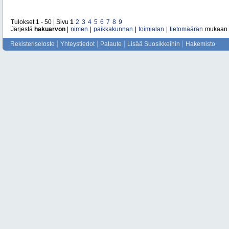
Tulokset 1 - 50 | Sivu
1
2
3
4
5
6
7
8
9
Järjestä
hakuarvon
|
nimen
|
paikkakunnan
|
toimialan
|
tietomäärän
mukaan
Rekisteriseloste
Yhteystiedot
Palaute
Lisää Suosikkeihin
Hakemisto