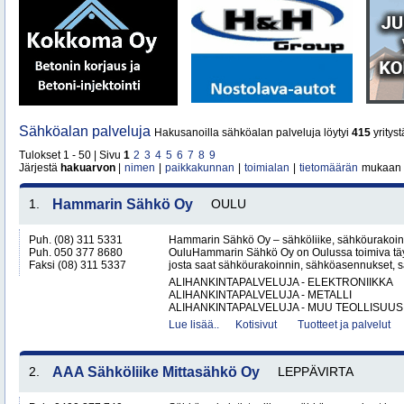
Sähköalan palveluja
Hakusanoilla sähköalan palveluja löytyi
415
yritys
Tulokset 1 - 50 | Sivu
1
2
3
4
5
6
7
8
9
Järjestä
hakuarvon
|
nimen
|
paikkakunnan
|
toimialan
|
tietomäärän
mukaan
1.
Hammarin Sähkö Oy
OULU
Puh. (08) 311 5331
Hammarin Sähkö Oy – sähköliike, sähköurakoint
Puh. 050 377 8680
OuluHammarin Sähkö Oy on Oulussa toimiva täy
Faksi (08) 311 5337
josta saat sähköurakoinnin, sähköasennukset, sä
ALIHANKINTAPALVELUJA - ELEKTRONIIKKA
ALIHANKINTAPALVELUJA - METALLI
ALIHANKINTAPALVELUJA - MUU TEOLLISUUS.
Lue lisää..
Kotisivut
Tuotteet ja palvelut
2.
AAA Sähköliike Mittasähkö Oy
LEPPÄVIRTA