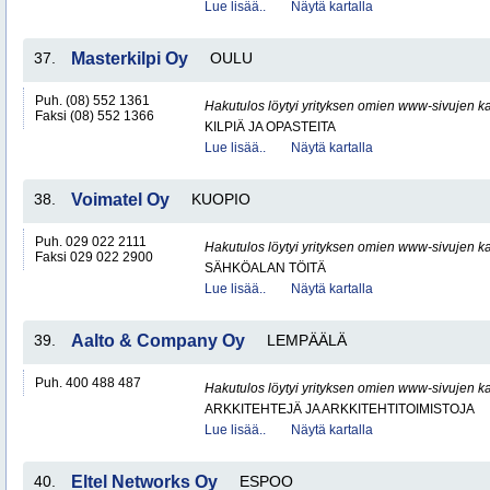
Lue lisää..
Näytä kartalla
37.
Masterkilpi Oy
OULU
Puh. (08) 552 1361
Hakutulos löytyi yrityksen omien www-sivujen ka
Faksi (08) 552 1366
KILPIÄ JA OPASTEITA
Lue lisää..
Näytä kartalla
38.
Voimatel Oy
KUOPIO
Puh. 029 022 2111
Hakutulos löytyi yrityksen omien www-sivujen ka
Faksi 029 022 2900
SÄHKÖALAN TÖITÄ
Lue lisää..
Näytä kartalla
39.
Aalto & Company Oy
LEMPÄÄLÄ
Puh. 400 488 487
Hakutulos löytyi yrityksen omien www-sivujen ka
ARKKITEHTEJÄ JA ARKKITEHTITOIMISTOJA
Lue lisää..
Näytä kartalla
40.
Eltel Networks Oy
ESPOO