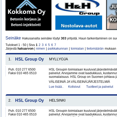
Seinäke
Hakusanalla seinäke löytyi
303
yritystä. Haun tarkentaminen on suo
Tulokset 1 - 50 | Sivu
1
2
3
4
5
6
7
Järjestä
hakuarvon
|
nimen
|
paikkakunnan
|
toimialan
|
tietomäärän
mukaan
1.
HSL Group Oy
MYLLYOJA
Puh. 010 277 6500
HSL Groupin toimialaan kuuluvat järjestelmäväli
Faksi 010 465 0510
palvelut. Arvojamme ovat laadukkuus, kustannu
suomalaisuus. HSL Group on Suomen johtava jär
VÄLISEINIÄ JA VÄLISEINÄJÄRJESTELMIÄ
Lue lisää..
Kotisivut
Tuotteet ja palvelut
2.
HSL Group Oy
HELSINKI
Puh. 010 277 6500
HSL Groupin toimialaan kuuluvat järjestelmäväli
Faksi 010 465 0510
palvelut. Arvojamme ovat laadukkuus, kustannu