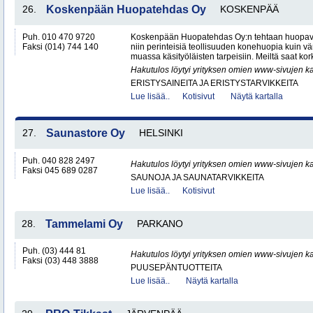
26.
Koskenpään Huopatehdas Oy
KOSKENPÄÄ
Puh. 010 470 9720
Koskenpään Huopatehdas Oy:n tehtaan huopaval
Faksi (014) 744 140
niin perinteisiä teollisuuden konehuopia kuin vä
muassa käsityöläisten tarpeisiin. Meiltä saat kor
Hakutulos löytyi yrityksen omien www-sivujen ka
ERISTYSAINEITA JA ERISTYSTARVIKKEITA
Lue lisää..
Kotisivut
Näytä kartalla
27.
Saunastore Oy
HELSINKI
Puh. 040 828 2497
Hakutulos löytyi yrityksen omien www-sivujen ka
Faksi 045 689 0287
SAUNOJA JA SAUNATARVIKKEITA
Lue lisää..
Kotisivut
28.
Tammelami Oy
PARKANO
Puh. (03) 444 81
Hakutulos löytyi yrityksen omien www-sivujen ka
Faksi (03) 448 3888
PUUSEPÄNTUOTTEITA
Lue lisää..
Näytä kartalla