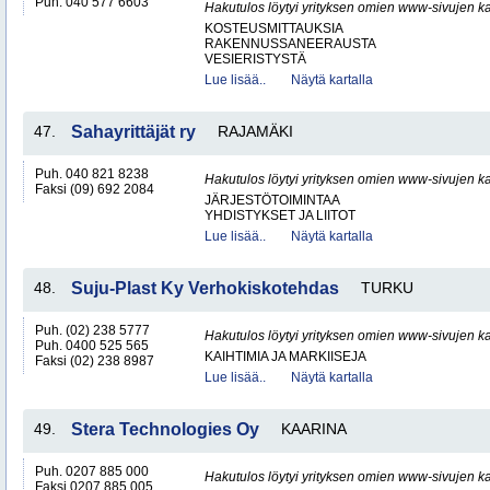
Puh. 040 577 6603
Hakutulos löytyi yrityksen omien www-sivujen ka
KOSTEUSMITTAUKSIA
RAKENNUSSANEERAUSTA
VESIERISTYSTÄ
Lue lisää..
Näytä kartalla
47.
Sahayrittäjät ry
RAJAMÄKI
Puh. 040 821 8238
Hakutulos löytyi yrityksen omien www-sivujen ka
Faksi (09) 692 2084
JÄRJESTÖTOIMINTAA
YHDISTYKSET JA LIITOT
Lue lisää..
Näytä kartalla
48.
Suju-Plast Ky Verhokiskotehdas
TURKU
Puh. (02) 238 5777
Hakutulos löytyi yrityksen omien www-sivujen ka
Puh. 0400 525 565
KAIHTIMIA JA MARKIISEJA
Faksi (02) 238 8987
Lue lisää..
Näytä kartalla
49.
Stera Technologies Oy
KAARINA
Puh. 0207 885 000
Hakutulos löytyi yrityksen omien www-sivujen ka
Faksi 0207 885 005