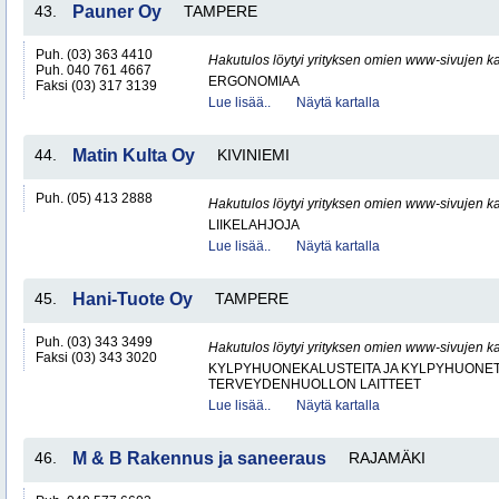
43.
Pauner Oy
TAMPERE
Puh. (03) 363 4410
Hakutulos löytyi yrityksen omien www-sivujen ka
Puh. 040 761 4667
ERGONOMIAA
Faksi (03) 317 3139
Lue lisää..
Näytä kartalla
44.
Matin Kulta Oy
KIVINIEMI
Puh. (05) 413 2888
Hakutulos löytyi yrityksen omien www-sivujen ka
LIIKELAHJOJA
Lue lisää..
Näytä kartalla
45.
Hani-Tuote Oy
TAMPERE
Puh. (03) 343 3499
Hakutulos löytyi yrityksen omien www-sivujen ka
Faksi (03) 343 3020
KYLPYHUONEKALUSTEITA JA KYLPYHUONET
TERVEYDENHUOLLON LAITTEET
Lue lisää..
Näytä kartalla
46.
M & B Rakennus ja saneeraus
RAJAMÄKI