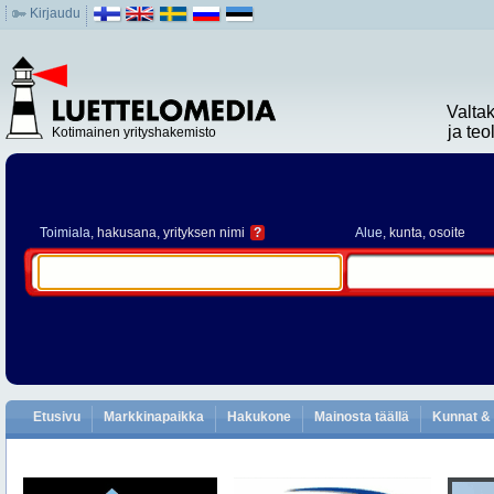
Kirjaudu
Valta
ja te
Kotimainen yrityshakemisto
Toimiala
, hakusana, yrityksen nimi
?
Alue
, kunta, osoite
Etusivu
Markkinapaikka
Hakukone
Mainosta täällä
Kunnat & 