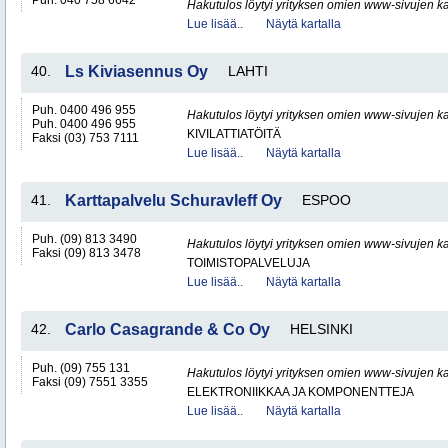
Puh. 040 758 6642
Hakutulos löytyi yrityksen omien www-sivujen ka
Lue lisää..
Näytä kartalla
40.
Ls Kiviasennus Oy
LAHTI
Puh. 0400 496 955
Hakutulos löytyi yrityksen omien www-sivujen ka
Puh. 0400 496 955
KIVILATTIATÖITÄ
Faksi (03) 753 7111
Lue lisää..
Näytä kartalla
41.
Karttapalvelu Schuravleff Oy
ESPOO
Puh. (09) 813 3490
Hakutulos löytyi yrityksen omien www-sivujen ka
Faksi (09) 813 3478
TOIMISTOPALVELUJA
Lue lisää..
Näytä kartalla
42.
Carlo Casagrande & Co Oy
HELSINKI
Puh. (09) 755 131
Hakutulos löytyi yrityksen omien www-sivujen ka
Faksi (09) 7551 3355
ELEKTRONIIKKAA JA KOMPONENTTEJA
Lue lisää..
Näytä kartalla