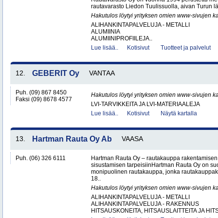
rautavarasto Liedon Tuulissuolla, aivan Turun läh
Hakutulos löytyi yrityksen omien www-sivujen ka
ALIHANKINTAPALVELUJA - METALLI
ALUMIINIA
ALUMIINIPROFIILEJA..
Lue lisää..
Kotisivut
Tuotteet ja palvelut
12.
GEBERIT Oy
VANTAA
Puh. (09) 867 8450
Hakutulos löytyi yrityksen omien www-sivujen ka
Faksi (09) 8678 4577
LVI-TARVIKKEITA JA LVI-MATERIAALEJA
Lue lisää..
Kotisivut
Näytä kartalla
13.
Hartman Rauta Oy Ab
VAASA
Puh. (06) 326 6111
Hartman Rauta Oy – rautakauppa rakentamisen, 
sisustamisen tarpeisiinHartman Rauta Oy on su
monipuolinen rautakauppa, jonka rautakauppak
18..
Hakutulos löytyi yrityksen omien www-sivujen ka
ALIHANKINTAPALVELUJA - METALLI
ALIHANKINTAPALVELUJA - RAKENNUS
HITSAUSKONEITA, HITSAUSLAITTEITA JA HIT