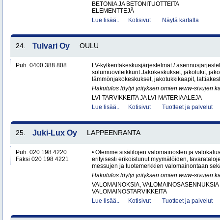
BETONIA JA BETONITUOTTEITA
ELEMENTTEJÄ
Lue lisää..
Kotisivut
Näytä kartalla
24.
Tulvari Oy
OULU
Puh. 0400 388 808
LV-kytkentäkeskusjärjestelmät / asennusjärjes
solumuovileikkurit Jakokeskukset, jakotukit, jako
lämmönjakokeskukset, jakotukkikaapit, lattiakesk
Hakutulos löytyi yrityksen omien www-sivujen ka
LVI-TARVIKKEITA JA LVI-MATERIAALEJA
Lue lisää..
Kotisivut
Tuotteet ja palvelut
25.
Juki-Lux Oy
LAPPEENRANTA
Puh. 020 198 4220
• Olemme sisätilojen valomainosten ja valokalus
Faksi 020 198 4221
erityisesti erikoistunut myymälöiden, tavaratalo
messujen ja tuotemerkkien valomainontaan sekä
Hakutulos löytyi yrityksen omien www-sivujen ka
VALOMAINOKSIA, VALOMAINOSASENNUKSIA 
VALOMAINOSTARVIKKEITA
Lue lisää..
Kotisivut
Tuotteet ja palvelut