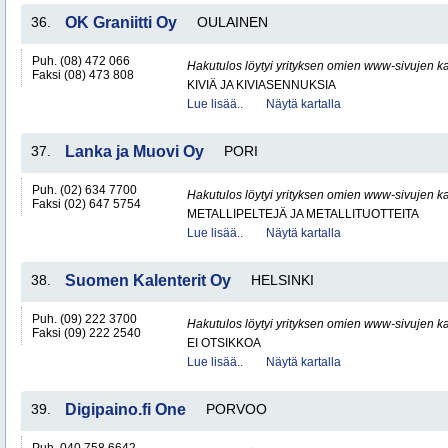
36.
OK Graniitti Oy
OULAINEN
Puh. (08) 472 066
Hakutulos löytyi yrityksen omien www-sivujen ka
Faksi (08) 473 808
KIVIÄ JA KIVIASENNUKSIA
Lue lisää..
Näytä kartalla
37.
Lanka ja Muovi Oy
PORI
Puh. (02) 634 7700
Hakutulos löytyi yrityksen omien www-sivujen ka
Faksi (02) 647 5754
METALLIPELTEJÄ JA METALLITUOTTEITA
Lue lisää..
Näytä kartalla
38.
Suomen Kalenterit Oy
HELSINKI
Puh. (09) 222 3700
Hakutulos löytyi yrityksen omien www-sivujen ka
Faksi (09) 222 2540
EI OTSIKKOA
Lue lisää..
Näytä kartalla
39.
Digipaino.fi One
PORVOO