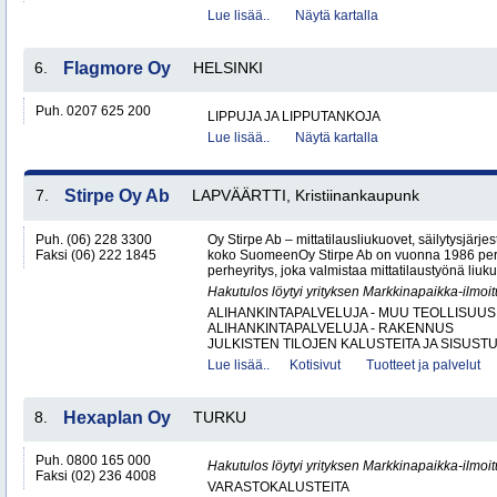
Lue lisää..
Näytä kartalla
6.
Flagmore Oy
HELSINKI
Puh. 0207 625 200
LIPPUJA JA LIPPUTANKOJA
Lue lisää..
Näytä kartalla
7.
Stirpe Oy Ab
LAPVÄÄRTTI, Kristiinankaupunk
Puh. (06) 228 3300
Oy Stirpe Ab – mittatilausliukuovet, säilytysjärj
Faksi (06) 222 1845
koko SuomeenOy Stirpe Ab on vuonna 1986 per
perheyritys, joka valmistaa mittatilaustyönä liuk
Hakutulos löytyi yrityksen Markkinapaikka-ilmoi
ALIHANKINTAPALVELUJA - MUU TEOLLISUUS
ALIHANKINTAPALVELUJA - RAKENNUS
JULKISTEN TILOJEN KALUSTEITA JA SISUSTU
Lue lisää..
Kotisivut
Tuotteet ja palvelut
8.
Hexaplan Oy
TURKU
Puh. 0800 165 000
Hakutulos löytyi yrityksen Markkinapaikka-ilmoi
Faksi (02) 236 4008
VARASTOKALUSTEITA