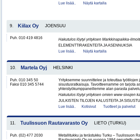
Lue lisää..
Näytä kartalla
9.
Kiilax Oy
JOENSUU
Puh. 010 419 4816
Hakutulos löytyi yrityksen Markkinapaikka-ilmoi
ELEMENTTIRAKENTEITA JA ASENNUKSIA
Lue lisää..
Näytä kartalla
10.
Martela Oyj
HELSINKI
Puh. 010 345 50
Yrityksemme suunnittelee ja toteuttaa työtilojen ja
Faksi 010 345 5744
sisustusratkaisuja. Tavoitteenamme on tarjota a
yhteistyökumppaneillemme alan parasta palvelua
Hakutulos löytyi yrityksen omien www-sivujen ka
JULKISTEN TILOJEN KALUSTEITA JA SISUST
Lue lisää..
Kotisivut
Tuotteet ja palvelut
11.
Tuulissuon Rautavarasto Oy
LIETO (TURKU)
Puh. (02) 477 2030
Metallitukku ja terästukku Turku – Tuulissuon 
Rautavarasto Oy on vuonna 1994 perustettu met