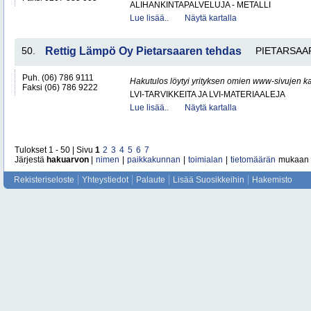
ALIHANKINTAPALVELUJA - METALLI
Lue lisää..
Näytä kartalla
50.
Rettig Lämpö Oy Pietarsaaren tehdas
PIETARSAA
Puh. (06) 786 9111
Hakutulos löytyi yrityksen omien www-sivujen ka
Faksi (06) 786 9222
LVI-TARVIKKEITA JA LVI-MATERIAALEJA
Lue lisää..
Näytä kartalla
Tulokset 1 - 50 | Sivu
1
2
3
4
5
6
7
Järjestä
hakuarvon
|
nimen
|
paikkakunnan
|
toimialan
|
tietomäärän
mukaan
Rekisteriseloste
Yhteystiedot
Palaute
Lisää Suosikkeihin
Hakemisto