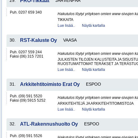
29.
PRO-Tikkaat
JÄRVENPÄÄ
Puh. 0207 659 340
Hakutulos löytyi yrityksen omien www-sivujen ka
TIKKAITA
Lue lisää..
Näytä kartalla
30.
RST-Kaluste Oy
VAASA
Puh. 0207 559 244
Hakutulos löytyi yrityksen omien www-sivujen ka
Faksi (06) 315 7201
JULKISTEN TILOJEN KALUSTEITA JA SISUST
RUOSTUMATTOMAT TERÄKSET JA TERÄSTU
Lue lisää..
Näytä kartalla
31.
Arkkitehtitoimisto Erat Oy
ESPOO
Puh. (09) 591 5520
Hakutulos löytyi yrityksen omien www-sivujen ka
Faksi (09) 5915 5252
ARKKITEHTEJÄ JA ARKKITEHTITOIMISTOJA
Lue lisää..
Näytä kartalla
32.
ATL-Rakennushuolto Oy
ESPOO
Puh. (09) 591 5526
Hakutulos löytyi yrityksen omien www-sivujen ka