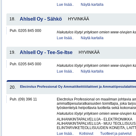
Lue lisää..
Näytä kartalla
18.
Ahlsell Oy - Sähkö
HYVINKÄÄ
Puh. 0205 845 000
Hakutulos löytyi yrityksen omien www-sivujen ka
Lue lisää..
Näytä kartalla
19.
Ahlsell Oy - Tee-Se-Itse
HYVINKÄÄ
Puh. 0205 845 000
Hakutulos löytyi yrityksen omien www-sivujen ka
Lue lisää..
Näytä kartalla
20.
Electrolux Professional Oy Ammattikeittiölaitteet ja Ammattipesulalaitte
Puh. (09) 396 11
Electrolux Professional on maailman johtavia amm
ammattipesularatkaisuiden toimittajia, joka tarj
työskentelyä helpottavia tuotteita sekä kokonaisr
Hakutulos löytyi yrityksen omien www-sivujen ka
ALIHANKINTAPALVELUJA - ELEKTRONIIKKA
ALIHANKINTAPALVELUJA - MUU TEOLLISUUS
ELINTARVIKETEOLLISUUDEN KONEITA, LAITTE
Lue lisää..
Kotisivut
Tuotteet ja palvelut