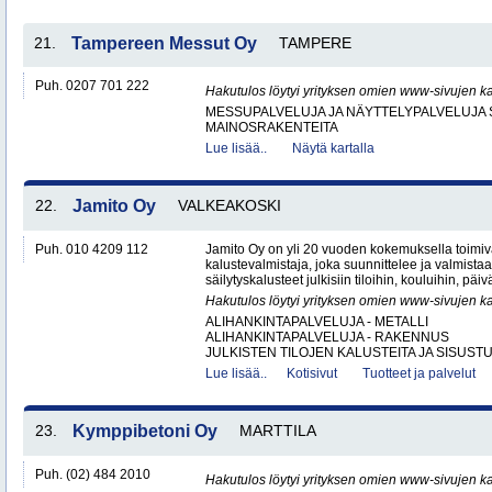
21.
Tampereen Messut Oy
TAMPERE
Puh. 0207 701 222
Hakutulos löytyi yrityksen omien www-sivujen ka
MESSUPALVELUJA JA NÄYTTELYPALVELUJA 
MAINOSRAKENTEITA
Lue lisää..
Näytä kartalla
22.
Jamito Oy
VALKEAKOSKI
Puh. 010 4209 112
Jamito Oy on yli 20 vuoden kokemuksella toimi
kalustevalmistaja, joka suunnittelee ja valmistaa
säilytyskalusteet julkisiin tiloihin, kouluihin, päiv
Hakutulos löytyi yrityksen omien www-sivujen ka
ALIHANKINTAPALVELUJA - METALLI
ALIHANKINTAPALVELUJA - RAKENNUS
JULKISTEN TILOJEN KALUSTEITA JA SISUSTU
Lue lisää..
Kotisivut
Tuotteet ja palvelut
23.
Kymppibetoni Oy
MARTTILA
Puh. (02) 484 2010
Hakutulos löytyi yrityksen omien www-sivujen ka