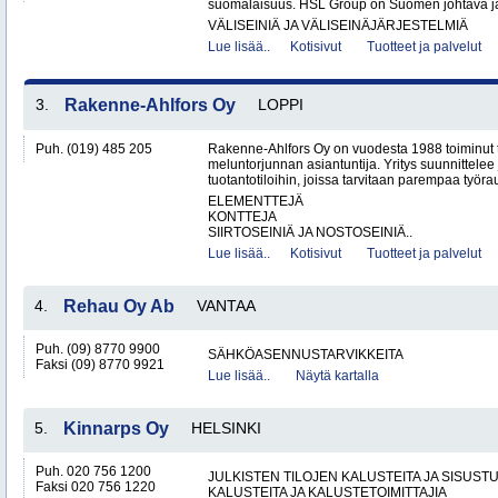
suomalaisuus. HSL Group on Suomen johtava jär
VÄLISEINIÄ JA VÄLISEINÄJÄRJESTELMIÄ
Lue lisää..
Kotisivut
Tuotteet ja palvelut
3.
Rakenne-Ahlfors Oy
LOPPI
Puh. (019) 485 205
Rakenne-Ahlfors Oy on vuodesta 1988 toiminut 
meluntorjunnan asiantuntija. Yritys suunnittelee 
tuotantotiloihin, joissa tarvitaan parempaa työrau
ELEMENTTEJÄ
KONTTEJA
SIIRTOSEINIÄ JA NOSTOSEINIÄ..
Lue lisää..
Kotisivut
Tuotteet ja palvelut
4.
Rehau Oy Ab
VANTAA
Puh. (09) 8770 9900
SÄHKÖASENNUSTARVIKKEITA
Faksi (09) 8770 9921
Lue lisää..
Näytä kartalla
5.
Kinnarps Oy
HELSINKI
Puh. 020 756 1200
JULKISTEN TILOJEN KALUSTEITA JA SISUST
Faksi 020 756 1220
KALUSTEITA JA KALUSTETOIMITTAJIA