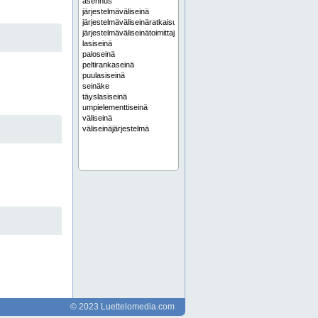
asennus
järjestelmäväliseinä
järjestelmäväliseinäratkaisu
järjestelmäväliseinätoimittaja
lasiseinä
paloseinä
peltirankaseinä
puulasiseinä
seinäke
täyslasiseinä
umpielementtiseinä
väliseinä
väliseinäjärjestelmä
© 2023 Luettelomedia.com