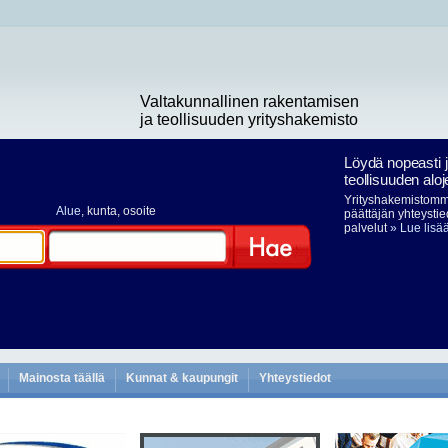
Valtakunnallinen rakentamisen
ja teollisuuden yrityshakemisto
Löydä nopeasti 
teollisuuden aloj
Yrityshakemistomme
Alue
, kunta, osoite
päättäjän yhteystie
palvelut
» Lue lisä
Hae
Mainosta täällä
Kunnat & kaupungit
Yhteystiedot