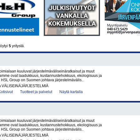
öytyi
5
yritystä.
imialaan kuuluvat järjestelmäväliseinäratkaisut ja muut
ojamme ovat laadukkuus, kustannustehokkuus, ekologisuus ja
 HSL Group on Suomen johtava järjestelmävälis..
JA VÄLISEINÄJÄRJESTELMIÄ
Kotisivut
Tuotteet ja palvelut
Näytä kartalla
imialaan kuuluvat järjestelmäväliseinäratkaisut ja muut
ojamme ovat laadukkuus, kustannustehokkuus, ekologisuus ja
 HSL Group on Suomen johtava järjestelmävälis..
JA VÄLISEINÄJÄRJESTELMIÄ