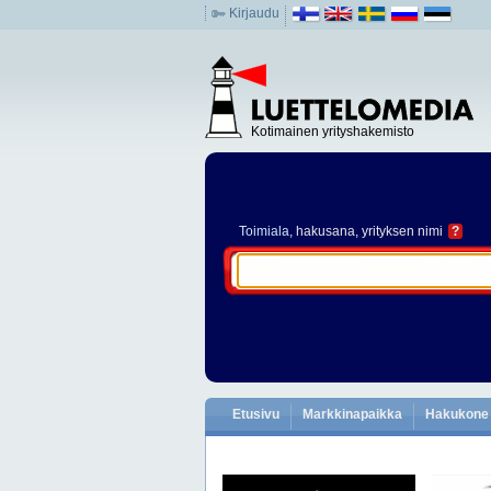
Kirjaudu
Kotimainen yrityshakemisto
Toimiala
, hakusana, yrityksen nimi
?
Etusivu
Markkinapaikka
Hakukone