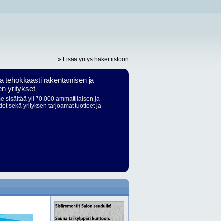
» Lisää yritys hakemistoon
ja tehokkaasti rakentamisen ja
en yritykset
 sisältää yli 70.000 ammattilaisen ja
dot sekä yrityksen tarjoamat tuotteet ja
ä