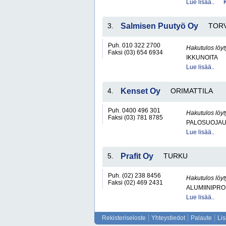
Lue lisää..
3.
Salmisen Puutyö Oy
TOR
Puh. 010 322 2700
Hakutulos löyt
Faksi (03) 654 6934
IKKUNOITA
Lue lisää..
4.
Kenset Oy
ORIMATTILA
Puh. 0400 496 301
Hakutulos löyt
Faksi (03) 781 8785
PALOSUOJAU
Lue lisää..
5.
Prafit Oy
TURKU
Puh. (02) 238 8456
Hakutulos löyt
Faksi (02) 469 2431
ALUMIINIPRO
Lue lisää..
Rekisteriseloste
Yhteystiedot
Palaute
Li