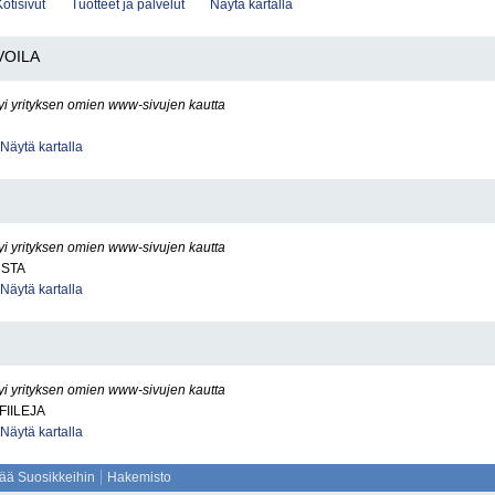
Kotisivut
Tuotteet ja palvelut
Näytä kartalla
VOILA
yi yrityksen omien www-sivujen kautta
Näytä kartalla
yi yrityksen omien www-sivujen kautta
STA
Näytä kartalla
yi yrityksen omien www-sivujen kautta
FIILEJA
Näytä kartalla
sää Suosikkeihin
Hakemisto