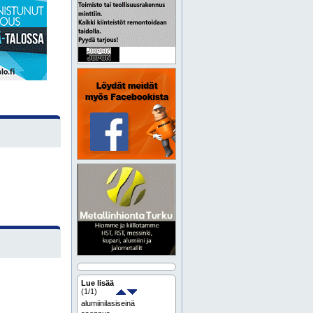
Lue lisää
(
1
/1)
alumiinilasiseinä