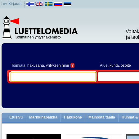
Kirjaudu
Valta
ja te
Kotimainen yrityshakemisto
Toimiala
, hakusana, yrityksen nimi
?
Alue
, kunta, osoite
Etusivu
Markkinapaikka
Hakukone
Mainosta täällä
Kunnat & 