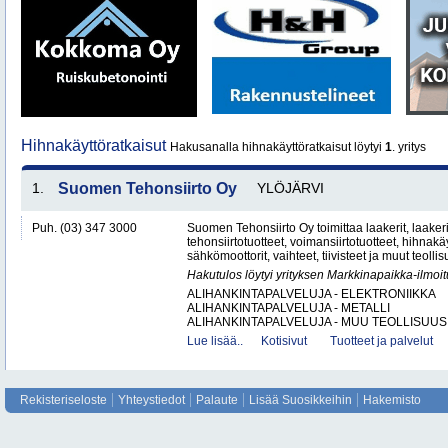
Hihnakäyttöratkaisut
Hakusanalla hihnakäyttöratkaisut löytyi
1
. yritys
1.
Suomen Tehonsiirto Oy
YLÖJÄRVI
Puh. (03) 347 3000
Suomen Tehonsiirto Oy toimittaa laakerit, laakeri
tehonsiirtotuotteet, voimansiirtotuotteet, hihnakäy
sähkömoottorit, vaihteet, tiivisteet ja muut teollis
Hakutulos löytyi yrityksen Markkinapaikka-ilmoi
ALIHANKINTAPALVELUJA - ELEKTRONIIKKA
ALIHANKINTAPALVELUJA - METALLI
ALIHANKINTAPALVELUJA - MUU TEOLLISUUS.
Lue lisää..
Kotisivut
Tuotteet ja palvelut
Rekisteriseloste
Yhteystiedot
Palaute
Lisää Suosikkeihin
Hakemisto