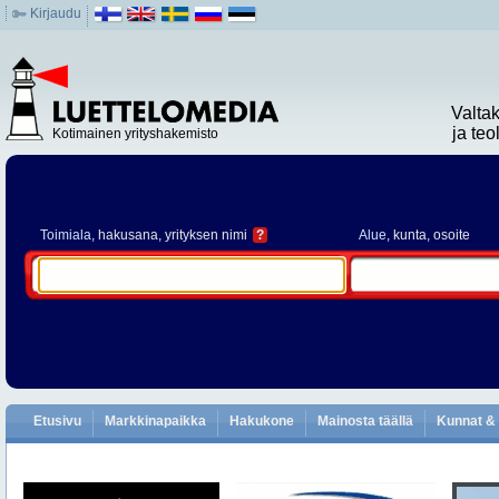
Kirjaudu
Valta
ja te
Kotimainen yrityshakemisto
Toimiala
, hakusana, yrityksen nimi
?
Alue
, kunta, osoite
Etusivu
Markkinapaikka
Hakukone
Mainosta täällä
Kunnat & 