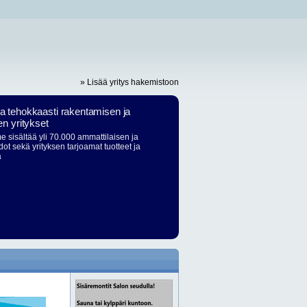
» Lisää yritys hakemistoon
ja tehokkaasti rakentamisen ja
en yritykset
 sisältää yli 70.000 ammattilaisen ja
dot sekä yrityksen tarjoamat tuotteet ja
ä