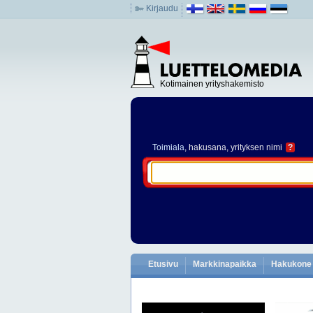
Kirjaudu
Kotimainen yrityshakemisto
Toimiala
, hakusana, yrityksen nimi
?
Etusivu
Markkinapaikka
Hakukone