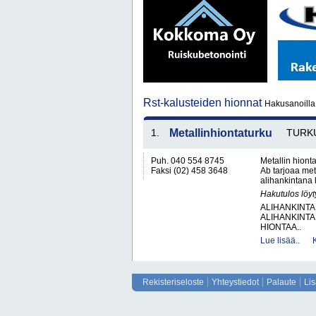
Rst-kalusteiden hionnat
Hakusanoilla 
1.
Metallinhiontaturku
TURK
Puh. 040 554 8745
Metallin hiont
Faksi (02) 458 3648
Ab tarjoaa meta
alihankintana k
Hakutulos löyt
ALIHANKINTA
ALIHANKINTA
HIONTAA..
Lue lisää..
Rekisteriseloste
Yhteystiedot
Palaute
Li