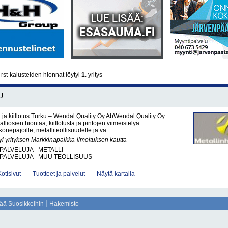
rst-kalusteiden hionnat löytyi
1
. yritys
U
a ja kiillotus Turku – Wendal Quality Oy AbWendal Quality Oy
lliosien hiontaa, kiillotusta ja pintojen viimeistelyä
onepajoille, metalliteollisuudelle ja va..
yi yrityksen Markkinapaikka-ilmoituksen kautta
PALVELUJA - METALLI
PALVELUJA - MUU TEOLLISUUS
Kotisivut
Tuotteet ja palvelut
Näytä kartalla
sää Suosikkeihin
Hakemisto