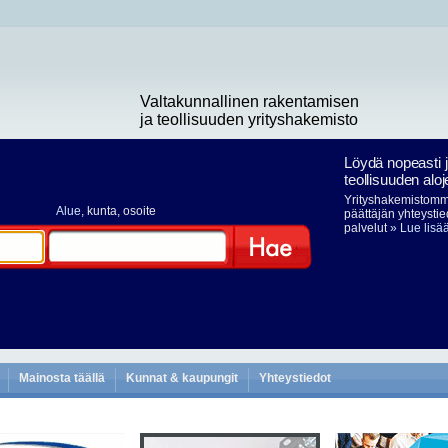
Valtakunnallinen rakentamisen
ja teollisuuden yrityshakemisto
Löydä nopeasti 
teollisuuden aloj
Yrityshakemistomme
Alue
, kunta, osoite
päättäjän yhteystie
palvelut
» Lue lisä
Hae
Mainosta täällä
Kunnat & kaupungit
Yhteystiedot