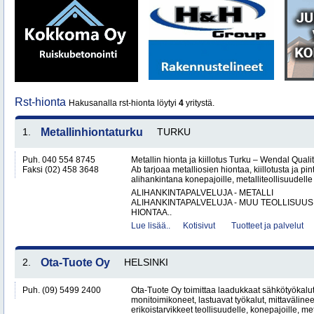
Rst-hionta
Hakusanalla rst-hionta löytyi
4
yritystä.
1.
Metallinhiontaturku
TURKU
Puh. 040 554 8745
Metallin hionta ja kiillotus Turku – Wendal Qua
Faksi (02) 458 3648
Ab tarjoaa metalliosien hiontaa, kiillotusta ja pin
alihankintana konepajoille, metalliteollisuudelle 
ALIHANKINTAPALVELUJA - METALLI
ALIHANKINTAPALVELUJA - MUU TEOLLISUUS
HIONTAA..
Lue lisää..
Kotisivut
Tuotteet ja palvelut
2.
Ota-Tuote Oy
HELSINKI
Puh. (09) 5499 2400
Ota-Tuote Oy toimittaa laadukkaat sähkötyökalut,
monitoimikoneet, lastuavat työkalut, mittaväline
erikoistarvikkeet teollisuudelle, konepajoille, met