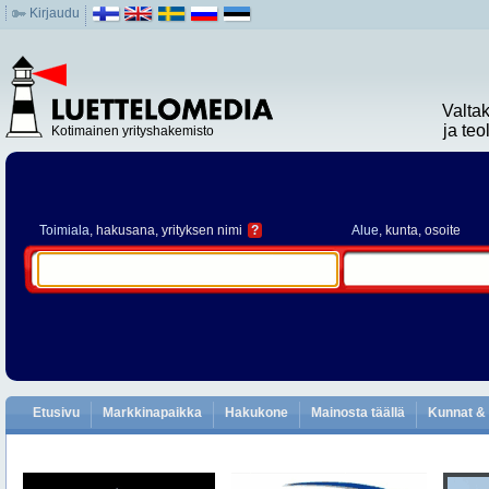
Kirjaudu
Valta
ja te
Kotimainen yrityshakemisto
Toimiala
, hakusana, yrityksen nimi
?
Alue
, kunta, osoite
Etusivu
Markkinapaikka
Hakukone
Mainosta täällä
Kunnat & 