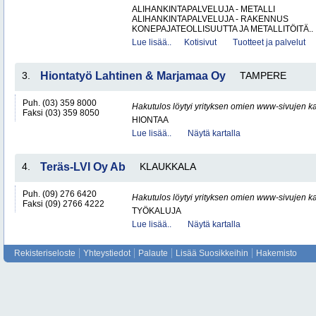
ALIHANKINTAPALVELUJA - METALLI
ALIHANKINTAPALVELUJA - RAKENNUS
KONEPAJATEOLLISUUTTA JA METALLITÖITÄ..
Lue lisää..
Kotisivut
Tuotteet ja palvelut
3.
Hiontatyö Lahtinen & Marjamaa Oy
TAMPERE
Puh. (03) 359 8000
Hakutulos löytyi yrityksen omien www-sivujen ka
Faksi (03) 359 8050
HIONTAA
Lue lisää..
Näytä kartalla
4.
Teräs-LVI Oy Ab
KLAUKKALA
Puh. (09) 276 6420
Hakutulos löytyi yrityksen omien www-sivujen ka
Faksi (09) 2766 4222
TYÖKALUJA
Lue lisää..
Näytä kartalla
Rekisteriseloste
Yhteystiedot
Palaute
Lisää Suosikkeihin
Hakemisto