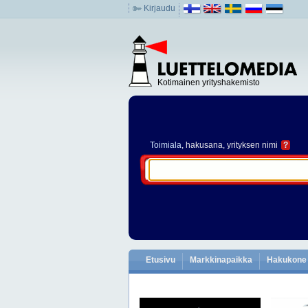
Kirjaudu
Kotimainen yrityshakemisto
Toimiala
, hakusana, yrityksen nimi
?
Etusivu
Markkinapaikka
Hakukone