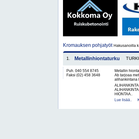
Kromauksen pohjatyöt
Hakusanoilla k
1.
Metallinhiontaturku
TURK
Puh. 040 554 8745
Metallin hiont
Faksi (02) 458 3648
Ab tarjoaa meta
alihankintana k
ALIHANKINTA
ALIHANKINTA
HIONTAA..
Lue lisää..