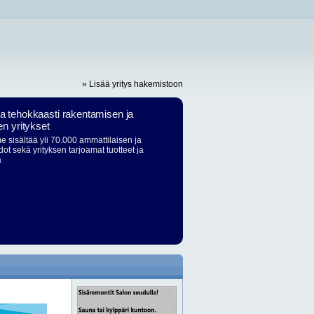
» Lisää yritys hakemistoon
ja tehokkaasti rakentamisen ja
en yritykset
 sisältää yli 70.000 ammattilaisen ja
dot sekä yrityksen tarjoamat tuotteet ja
ä