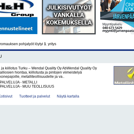
romauksen pohjatyöt löytyi
1
. yritys
U
a ja kiillotus Turku – Wendal Quality Oy AbWendal Quality Oy
lliosien hiontaa, kiillotusta ja pintojen viimeistelyä
onepajoille, metalliteollisuudelle ja va..
PALVELUJA - METALLI
PALVELUJA - MUU TEOLLISUUS
Kotisivut
Tuotteet ja palvelut
Näytä kartalla