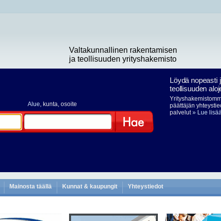
Valtakunnallinen rakentamisen
ja teollisuuden yrityshakemisto
Löydä nopeasti 
teollisuuden aloj
Yrityshakemistomme
Alue
, kunta, osoite
päättäjän yhteystie
palvelut
» Lue lisä
Hae
Mainosta täällä
Kunnat & kaupungit
Yhteystiedot