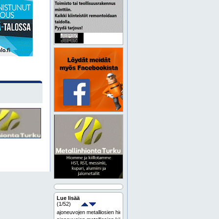
Lue lisää
(
1
/52)
ajoneuvojen metalliosien hionta