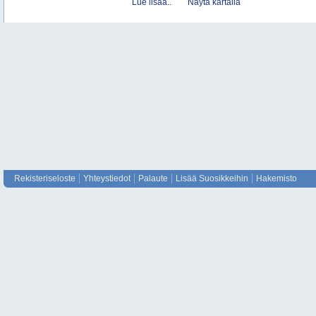
Lue lisää..
Näytä kartalla
Rekisteriseloste
Yhteystiedot
Palaute
Lisää Suosikkeihin
Hakemisto