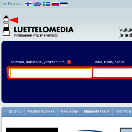
Kirjaudu
Valta
ja te
Kotimainen yrityshakemisto
Toimiala
, hakusana, yrityksen nimi
?
Alue
, kunta, osoite
Etusivu
Markkinapaikka
Hakukone
Mainosta täällä
Kunnat & 