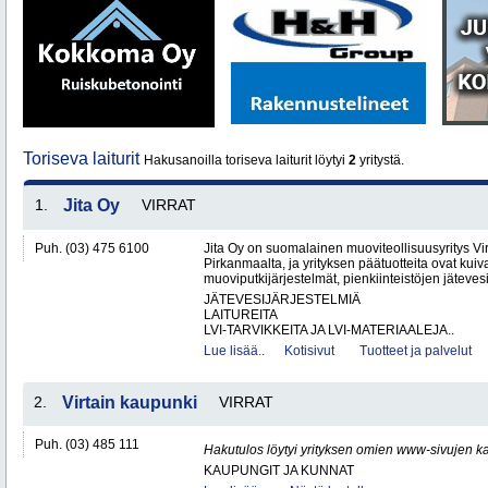
Toriseva laiturit
Hakusanoilla toriseva laiturit löytyi
2
yritystä.
1.
Jita Oy
VIRRAT
Puh. (03) 475 6100
Jita Oy on suomalainen muoviteollisuusyritys Virr
Pirkanmaalta, ja yrityksen päätuotteita ovat kuiv
muoviputkijärjestelmät, pienkiinteistöjen jätevesi
JÄTEVESIJÄRJESTELMIÄ
LAITUREITA
LVI-TARVIKKEITA JA LVI-MATERIAALEJA..
Lue lisää..
Kotisivut
Tuotteet ja palvelut
2.
Virtain kaupunki
VIRRAT
Puh. (03) 485 111
Hakutulos löytyi yrityksen omien www-sivujen ka
KAUPUNGIT JA KUNNAT