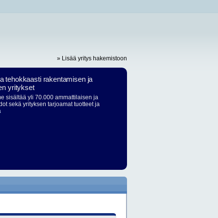
» Lisää yritys hakemistoon
ja tehokkaasti rakentamisen ja
en yritykset
 sisältää yli 70.000 ammattilaisen ja
dot sekä yrityksen tarjoamat tuotteet ja
ä