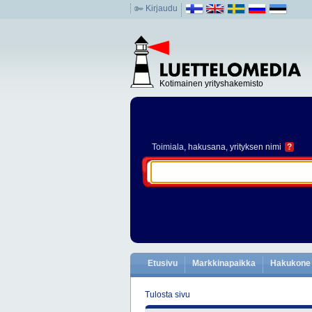
Kirjaudu
Kotimainen yrityshakemisto
Toimiala
, hakusana, yrityksen nimi
?
Etusivu
Markkinapaikka
Hakukone
Tulosta sivu