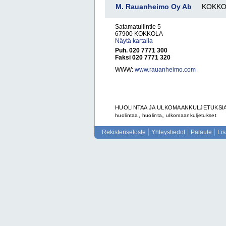
M. Rauanheimo Oy Ab
KOKKO
Satamatullintie 5
67900 KOKKOLA
Näytä kartalla
Puh. 020 7771 300
Faksi 020 7771 320
WWW:
www.rauanheimo.com
HUOLINTAA JA ULKOMAANKULJETUKSI
,
,
huolintaa
huolinta
ulkomaankuljetukset
Rekisteriseloste
Yhteystiedot
Palaute
Li