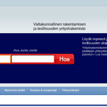
Valtakunnallinen rakentamisen
ja teollisuuden yrityshakemisto
Löydä nopeasti 
teollisuuden aloj
Yrityshakemistomme
Alue
, kunta, osoite
päättäjän yhteystie
palvelut
» Lue lisä
Hae
Mainosta täällä
Kunnat & kaupungit
Yhteystiedot