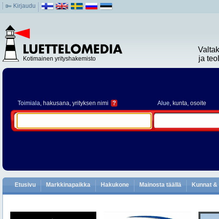
Kirjaudu
Valta
ja te
Kotimainen yrityshakemisto
Toimiala
, hakusana, yrityksen nimi
?
Alue
, kunta, osoite
Etusivu
Markkinapaikka
Hakukone
Mainosta täällä
Kunnat & 