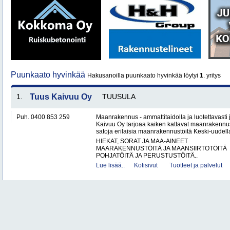
Puunkaato hyvinkää
Hakusanoilla puunkaato hyvinkää löytyi
1
. yritys
1.
Tuus Kaivuu Oy
TUUSULA
Puh. 0400 853 259
Maanrakennus - ammattitaidolla ja luotettavasti
Kaivuu Oy tarjoaa kaiken kattavat maanraken­nu
satoja erilaisia maanrakennustöitä Keski-uudell
HIEKAT, SORAT JA MAA-AINEET
MAARAKENNUSTÖITÄ JA MAANSIIRTOTÖITÄ
POHJATÖITÄ JA PERUSTUSTÖITÄ..
Lue lisää..
Kotisivut
Tuotteet ja palvelut