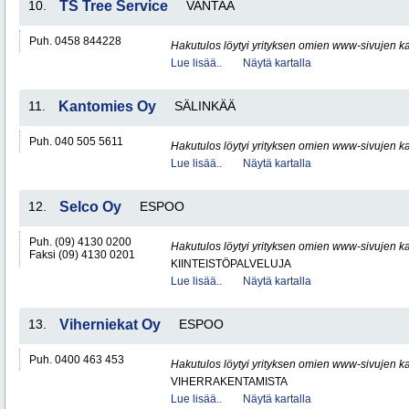
10.
TS Tree Service
VANTAA
Puh. 0458 844228
Hakutulos löytyi yrityksen omien www-sivujen ka
Lue lisää..
Näytä kartalla
11.
Kantomies Oy
SÄLINKÄÄ
Puh. 040 505 5611
Hakutulos löytyi yrityksen omien www-sivujen ka
Lue lisää..
Näytä kartalla
12.
Selco Oy
ESPOO
Puh. (09) 4130 0200
Hakutulos löytyi yrityksen omien www-sivujen ka
Faksi (09) 4130 0201
KIINTEISTÖPALVELUJA
Lue lisää..
Näytä kartalla
13.
Viherniekat Oy
ESPOO
Puh. 0400 463 453
Hakutulos löytyi yrityksen omien www-sivujen ka
VIHERRAKENTAMISTA
Lue lisää..
Näytä kartalla