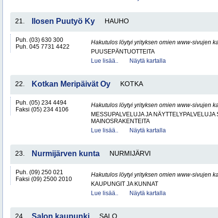
21.
Ilosen Puutyö Ky
HAUHO
Puh. (03) 630 300
Hakutulos löytyi yrityksen omien www-sivujen ka
Puh. 045 7731 4422
PUUSEPÄNTUOTTEITA
Lue lisää..
Näytä kartalla
22.
Kotkan Meripäivät Oy
KOTKA
Puh. (05) 234 4494
Hakutulos löytyi yrityksen omien www-sivujen ka
Faksi (05) 234 4106
MESSUPALVELUJA JA NÄYTTELYPALVELUJA 
MAINOSRAKENTEITA
Lue lisää..
Näytä kartalla
23.
Nurmijärven kunta
NURMIJÄRVI
Puh. (09) 250 021
Hakutulos löytyi yrityksen omien www-sivujen ka
Faksi (09) 2500 2010
KAUPUNGIT JA KUNNAT
Lue lisää..
Näytä kartalla
24.
Salon kaupunki
SALO