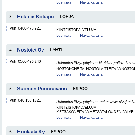
Lue lisää..
Näytä kartalla
3.
Hekulin Kotiapu
LOHJA
Puh. 0400 476 921
KIINTEISTÖPALVELUJA
Lue lisää..
Näytä kartalla
4.
Nostojet Oy
LAHTI
Puh. 0500 490 240
Hakutulos löytyi yrityksen Markkinapaikka-ilmoi
NOSTOKONEITA, NOSTOLAITTEITA JA NOST
Lue lisää..
Näytä kartalla
5.
Suomen Puunraivaus
ESPOO
Puh. 040 153 1821
Hakutulos löytyi yrityksen omien www-sivujen ka
KIINTEISTÖPALVELUJA
METSÄKONEITA JA METSÄTALOUDEN PALVE
Lue lisää..
Näytä kartalla
6.
Huulaaki Ky
ESPOO