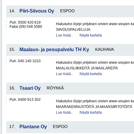
14.
Piiri-Siivous Oy
ESPOO
Puh. 0500 420 619
Hakutulos löytyi yrityksen omien www-sivujen ka
Faksi (09) 548 5580
SIIVOUSPALVELUJA
Lue lisää..
Näytä kartalla
15.
Maalaus- ja pesupalvelu TH Ky
KAUHAVA
Puh. 040 140 1010
Hakutulos löytyi yrityksen omien www-sivujen ka
MAALAUSLIIKKEITÄ JA MAALAREITA
Lue lisää..
Näytä kartalla
16.
Tsaari Oy
RÖYKKÄ
Puh. 0400 913 302
Hakutulos löytyi yrityksen omien www-sivujen ka
MAARAKENNUSTÖITÄ JA MAANSIIRTOTÖITÄ
Lue lisää..
Näytä kartalla
17.
Plantane Oy
ESPOO