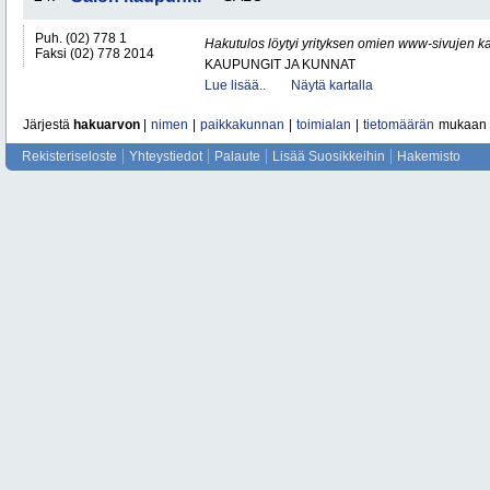
Puh. (02) 778 1
Hakutulos löytyi yrityksen omien www-sivujen ka
Faksi (02) 778 2014
KAUPUNGIT JA KUNNAT
Lue lisää..
Näytä kartalla
Järjestä
hakuarvon
|
nimen
|
paikkakunnan
|
toimialan
|
tietomäärän
mukaan
Rekisteriseloste
Yhteystiedot
Palaute
Lisää Suosikkeihin
Hakemisto