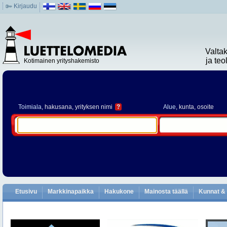
Kirjaudu
Valta
ja te
Kotimainen yrityshakemisto
Toimiala
, hakusana, yrityksen nimi
?
Alue
, kunta, osoite
Etusivu
Markkinapaikka
Hakukone
Mainosta täällä
Kunnat & 