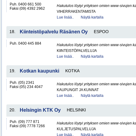
Puh. 0400 661 500
Hakutulos löytyi yrityksen omien www-sivujen ka
Faksi (09) 4392 2962
VIHERRAKENTAMISTA
Lue lisää..
Näytä kartalla
18.
Kiinteistöpalvelu Räsänen Oy
ESPOO
Puh. 0400 445 884
Hakutulos löytyi yrityksen omien www-sivujen ka
KIINTEISTÖPALVELUJA
Lue lisää..
Näytä kartalla
19.
Kotkan kaupunki
KOTKA
Puh. (05) 2341
Hakutulos löytyi yrityksen omien www-sivujen ka
Faksi (05) 234 4047
KAUPUNGIT JA KUNNAT
Lue lisää..
Näytä kartalla
20.
Helsingin KTK Oy
HELSINKI
Puh. (09) 777 871
Hakutulos löytyi yrityksen omien www-sivujen ka
Faksi (09) 7778 7266
KULJETUSPALVELUJA
Lue lisää..
Näytä kartalla