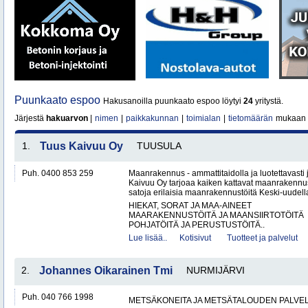
Puunkaato espoo
Hakusanoilla puunkaato espoo löytyi
24
yritystä.
Järjestä
hakuarvon
|
nimen
|
paikkakunnan
|
toimialan
|
tietomäärän
mukaan
1.
Tuus Kaivuu Oy
TUUSULA
Puh. 0400 853 259
Maanrakennus - ammattitaidolla ja luotettavasti
Kaivuu Oy tarjoaa kaiken kattavat maanraken­nu
satoja erilaisia maanrakennustöitä Keski-uudell
HIEKAT, SORAT JA MAA-AINEET
MAARAKENNUSTÖITÄ JA MAANSIIRTOTÖITÄ
POHJATÖITÄ JA PERUSTUSTÖITÄ..
Lue lisää..
Kotisivut
Tuotteet ja palvelut
2.
Johannes Oikarainen Tmi
NURMIJÄRVI
Puh. 040 766 1998
METSÄKONEITA JA METSÄTALOUDEN PALVE