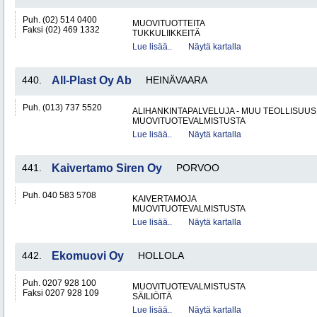
Puh. (02) 514 0400
MUOVITUOTTEITA
Faksi (02) 469 1332
TUKKULIIKKEITÄ
Lue lisää..
Näytä kartalla
440.
All-Plast Oy Ab
HEINÄVAARA
Puh. (013) 737 5520
ALIHANKINTAPALVELUJA - MUU TEOLLISUUS
MUOVITUOTEVALMISTUSTA
Lue lisää..
Näytä kartalla
441.
Kaivertamo Siren Oy
PORVOO
Puh. 040 583 5708
KAIVERTAMOJA
MUOVITUOTEVALMISTUSTA
Lue lisää..
Näytä kartalla
442.
Ekomuovi Oy
HOLLOLA
Puh. 0207 928 100
MUOVITUOTEVALMISTUSTA
Faksi 0207 928 109
SÄILIÖITÄ
Lue lisää..
Näytä kartalla