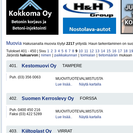
Muovia
Hakusanalla muovia löytyi
2217
yritystä. Haun tarkentaminen on suo
Tulokset 401 - 450 | Sivu
1
2
3
4
5
6
7
8
9
10
11
12
13
14
15
16
17
18
1
Järjestä
hakuarvon
|
nimen
|
paikkakunnan
|
toimialan
|
tietomäärän
mukaan
401.
Kestomuovi Oy
TAMPERE
Puh. (03) 356 0063
MUOVITUOTEVALMISTUSTA
Lue lisää..
Näytä kartalla
402.
Suomen Kerroslevy Oy
FORSSA
Puh. 0400 450 216
MUOVITUOTEVALMISTUSTA
Faksi (03) 422 5289
Lue lisää..
Näytä kartalla
403.
Kiiltoplast Oy
VIRRAT