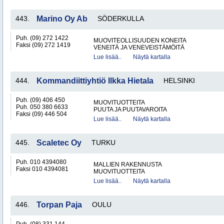
443.
Marino Oy Ab
SÖDERKULLA
Puh. (09) 272 1422
MUOVITEOLLISUUDEN KONEITA
Faksi (09) 272 1419
VENEITÄ JA VENEVEISTÄMÖITÄ
Lue lisää..
Näytä kartalla
444.
Kommandiittiyhtiö Ilkka Hietala
HELSINKI
Puh. (09) 406 450
MUOVITUOTTEITA
Puh. 050 380 6633
PUUTA JA PUUTAVAROITA
Faksi (09) 446 504
Lue lisää..
Näytä kartalla
445.
Scaletec Oy
TURKU
Puh. 010 4394080
MALLIEN RAKENNUSTA
Faksi 010 4394081
MUOVITUOTTEITA
Lue lisää..
Näytä kartalla
446.
Torpan Paja
OULU