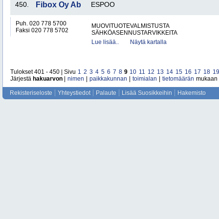
450.
Fibox Oy Ab
ESPOO
Puh. 020 778 5700
MUOVITUOTEVALMISTUSTA
Faksi 020 778 5702
SÄHKÖASENNUSTARVIKKEITA
Lue lisää..
Näytä kartalla
Tulokset 401 - 450 | Sivu
1
2
3
4
5
6
7
8
9
10
11
12
13
14
15
16
17
18
1
Järjestä
hakuarvon
|
nimen
|
paikkakunnan
|
toimialan
|
tietomäärän
mukaan
Rekisteriseloste
Yhteystiedot
Palaute
Lisää Suosikkeihin
Hakemisto