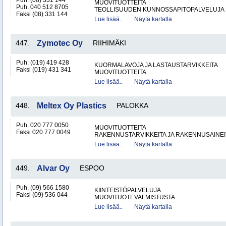
Puh. (08) 331 144
MUOVITUOTTEITA
Puh. 040 512 8705
TEOLLISUUDEN KUNNOSSAPITOPALVELUJA
Faksi (08) 331 144
Lue lisää..
Näytä kartalla
447.
Zymotec Oy
RIIHIMÄKI
Puh. (019) 419 428
KUORMALAVOJA JA LASTAUSTARVIKKEITA
Faksi (019) 431 341
MUOVITUOTTEITA
Lue lisää..
Näytä kartalla
448.
Meltex Oy Plastics
PALOKKA
Puh. 020 777 0050
MUOVITUOTTEITA
Faksi 020 777 0049
RAKENNUSTARVIKKEITA JA RAKENNUSAINEI
Lue lisää..
Näytä kartalla
449.
Alvar Oy
ESPOO
Puh. (09) 566 1580
KIINTEISTÖPALVELUJA
Faksi (09) 536 044
MUOVITUOTEVALMISTUSTA
Lue lisää..
Näytä kartalla