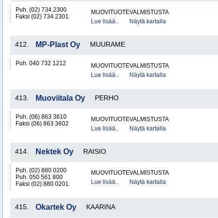
Puh. (02) 734 2300
MUOVITUOTEVALMISTUSTA
Faksi (02) 734 2301
Lue lisää..
Näytä kartalla
412.
MP-Plast Oy
MUURAME
Puh. 040 732 1212
MUOVITUOTEVALMISTUSTA
Lue lisää..
Näytä kartalla
413.
Muoviitala Oy
PERHO
Puh. (06) 863 3610
MUOVITUOTEVALMISTUSTA
Faksi (06) 863 3602
Lue lisää..
Näytä kartalla
414.
Nektek Oy
RAISIO
Puh. (02) 880 0200
MUOVITUOTEVALMISTUSTA
Puh. 050 561 800
Lue lisää..
Näytä kartalla
Faksi (02) 880 0201
415.
Okartek Oy
KAARINA