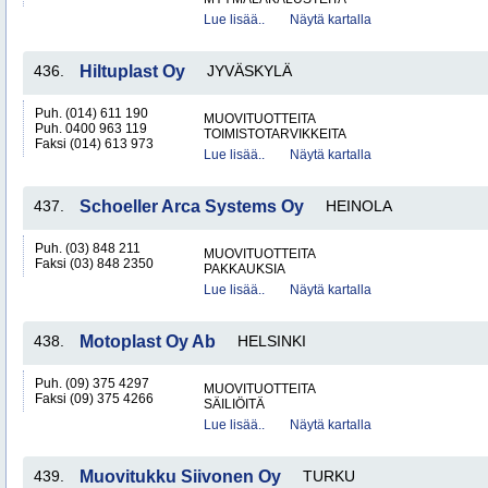
Lue lisää..
Näytä kartalla
436.
Hiltuplast Oy
JYVÄSKYLÄ
Puh. (014) 611 190
MUOVITUOTTEITA
Puh. 0400 963 119
TOIMISTOTARVIKKEITA
Faksi (014) 613 973
Lue lisää..
Näytä kartalla
437.
Schoeller Arca Systems Oy
HEINOLA
Puh. (03) 848 211
MUOVITUOTTEITA
Faksi (03) 848 2350
PAKKAUKSIA
Lue lisää..
Näytä kartalla
438.
Motoplast Oy Ab
HELSINKI
Puh. (09) 375 4297
MUOVITUOTTEITA
Faksi (09) 375 4266
SÄILIÖITÄ
Lue lisää..
Näytä kartalla
439.
Muovitukku Siivonen Oy
TURKU