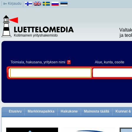
Kirjaudu
Valta
ja te
Kotimainen yrityshakemisto
Toimiala
, hakusana, yrityksen nimi
?
Alue
, kunta, osoite
Etusivu
Markkinapaikka
Hakukone
Mainosta täällä
Kunnat & 