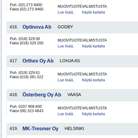
Puh. (02) 273 9400
MUOVITUOTEVALMISTUSTA
Faksi (02) 273 9460
Lue lisää..
Näytä kartalla
416.
Optinova Ab
GODBY
Puh. (018) 329 00
MUOVITUOTEVALMISTUSTA
Faksi (018) 329 200
Lue lisää..
Näytä kartalla
417.
Orthex Oy Ab
LOHJA AS
Puh. (019) 329 61
MUOVITUOTEVALMISTUSTA
Faksi (019) 381 022
Lue lisää..
Näytä kartalla
418.
Österberg Oy Ab
VAASA
Puh. 0207 908 600
MUOVITUOTEVALMISTUSTA
Faksi (06) 323 4643
Lue lisää..
Näytä kartalla
419.
MK-Tresmer Oy
HELSINKI