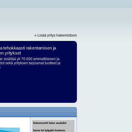
» Lisää yritys hakemistoon
ja tehokkaasti rakentamisen ja
en yritykset
 sisältää yli 70.000 ammattilaisen ja
dot sekä yrityksen tarjoamat tuotteet ja
ä