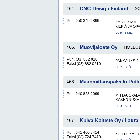
464.
CNC-Design Finland
S
Puh. 050 349 2896
KAIVERTAMO
KILPIÄ JA OP
Lue lisää..
465.
Muovijaloste Oy
HOLLO
Puh. (03) 882 020
PAKKAUKSIA
Faksi (03) 882 0210
Lue lisää..
466.
Maanmittauspalvelu Putt
Puh. 040 828 2099
MITTAUSPAL
RAKENNUSMI
Lue lisää..
467.
Kuiva-Kaluste Oy / Laura
Puh. 041 460 5414
KEITTIÖKALU
Faksi (08) 724 7479