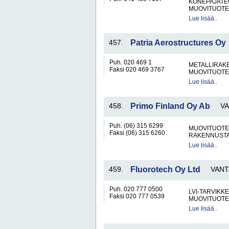
KONEPAJATEO
MUOVITUOTE
Lue lisää..
457.
Patria Aerostructures Oy
Puh. 020 469 1
METALLIRAKE
Faksi 020 469 3767
MUOVITUOTE
Lue lisää..
458.
Primo Finland Oy Ab
V
Puh. (06) 315 6299
MUOVITUOTE
Faksi (06) 315 6260
RAKENNUSTA
Lue lisää..
459.
Fluorotech Oy Ltd
VANT
Puh. 020 777 0500
LVI-TARVIKKE
Faksi 020 777 0539
MUOVITUOTE
Lue lisää..