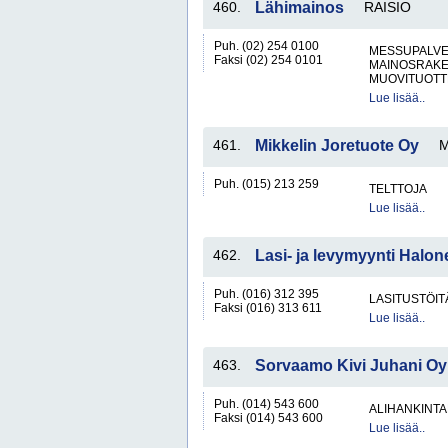
460.
Lähimainos
RAISIO
Puh. (02) 254 0100
MESSUPALVE
Faksi (02) 254 0101
MAINOSRAKE
MUOVITUOTT
Lue lisää..
461.
Mikkelin Joretuote Oy
M
Puh. (015) 213 259
TELTTOJA
Lue lisää..
462.
Lasi- ja levymyynti Halo
Puh. (016) 312 395
LASITUSTÖIT
Faksi (016) 313 611
Lue lisää..
463.
Sorvaamo Kivi Juhani Oy
Puh. (014) 543 600
ALIHANKINTA
Faksi (014) 543 600
Lue lisää..