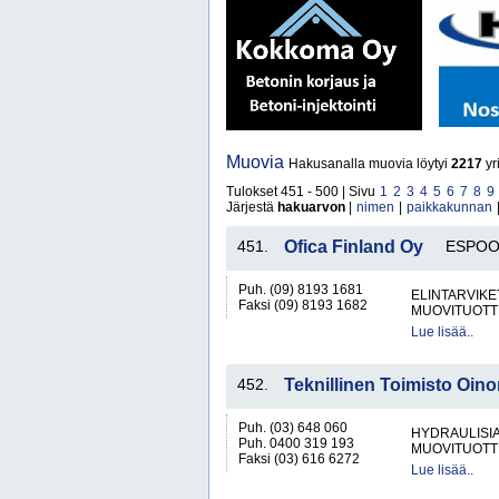
Muovia
Hakusanalla muovia löytyi
2217
yr
Tulokset 451 - 500 | Sivu
1
2
3
4
5
6
7
8
9
Järjestä
hakuarvon
|
nimen
|
paikkakunnan
451.
Ofica Finland Oy
ESPO
Puh. (09) 8193 1681
ELINTARVIKE
Faksi (09) 8193 1682
MUOVITUOTT
Lue lisää..
452.
Teknillinen Toimisto Oin
Puh. (03) 648 060
HYDRAULISIA 
Puh. 0400 319 193
MUOVITUOTT
Faksi (03) 616 6272
Lue lisää..