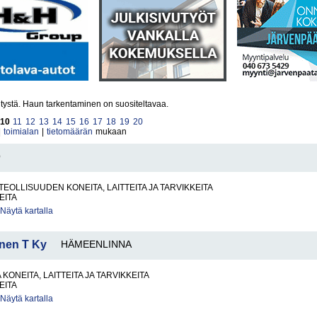
itystä. Haun tarkentaminen on suositeltavaa.
10
11
12
13
14
15
16
17
18
19
20
|
toimialan
|
tietomäärän
mukaan
O
TEOLLISUUDEN KONEITA, LAITTEITA JA TARVIKKEITA
EITA
Näytä kartalla
onen T Ky
HÄMEENLINNA
KONEITA, LAITTEITA JA TARVIKKEITA
EITA
Näytä kartalla