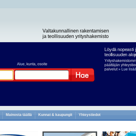
Valtakunnallinen rakentamisen
ja teollisuuden yrityshakemisto
Löydä nopeasti 
teollisuuden aloj
Yrityshakemistomme
Alue
, kunta, osoite
päättäjän yhteystie
palvelut
» Lue lisä
Hae
Mainosta täällä
Kunnat & kaupungit
Yhteystiedot