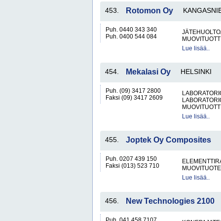
453.
Rotomon Oy
KANGASNI
Puh. 0440 343 340
JÄTEHUOLTOA
Puh. 0400 544 084
MUOVITUOTT
Lue lisää..
454.
Mekalasi Oy
HELSINKI
Puh. (09) 3417 2800
LABORATORIO
Faksi (09) 3417 2609
LABORATORI
MUOVITUOTT
Lue lisää..
455.
Joptek Oy Composites
Puh. 0207 439 150
ELEMENTTIRA
Faksi (013) 523 710
MUOVITUOTE
Lue lisää..
456.
New Technologies 2100
Puh. 041 458 7107