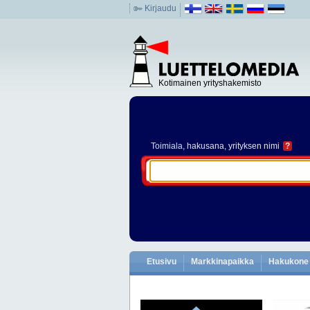
Kirjaudu
Kotimainen yrityshakemisto
Toimiala
, hakusana, yrityksen nimi
?
Etusivu
Markkinapaikka
Hakukone