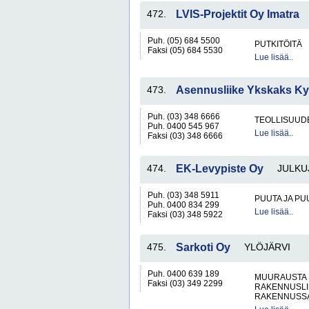
472.
LVIS-Projektit Oy Imatra
Puh. (05) 684 5500
PUTKITÖITÄ
Faksi (05) 684 5530
Lue lisää..
473.
Asennusliike Ykskaks Ky
Puh. (03) 348 6666
TEOLLISUUD
Puh. 0400 545 967
Lue lisää..
Faksi (03) 348 6666
474.
EK-Levypiste Oy
JULKU
Puh. (03) 348 5911
PUUTA JA PU
Puh. 0400 834 299
Lue lisää..
Faksi (03) 348 5922
475.
Sarkoti Oy
YLÖJÄRVI
Puh. 0400 639 189
MUURAUSTA
Faksi (03) 349 2299
RAKENNUSLI
RAKENNUSS