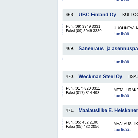
Lue lisää..
468.
UBC Finland Oy
KULLO
Puh. (09) 3949 3331
HUOLINTAA 
Faksi (09) 3949 3330
Lue lisää..
469.
Saneeraus- ja asennuspa
Lue lisää..
470.
Weckman Steel Oy
IISA
Puh. (017) 820 3311
METALLIRAKE
Faksi (017) 814 493
Lue lisää..
471.
Maalausliike E. Heiskane
Puh. (05) 432 2100
MAALAUSLIIK
Faksi (05) 432 2056
Lue lisää..