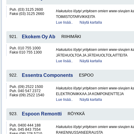
Puh. (03) 3125 2600
Hakutulos löytyi yrityksen omien www-sivujen ka
Faksi (03) 3125 2660
TOIMISTOTARVIKKEITA
Lue lisää..
Näytä kartalla
921.
Ekokem Oy Ab
RIIHIMÄKI
Puh. 010 755 1000
Hakutulos löytyi yrityksen omien www-sivujen ka
Faksi 010 755 1300
JÄTEHUOLTOA JA JÄTEHUOLTOLAITTEITA
Lue lisää..
Näytä kartalla
922.
Essentra Components
ESPOO
Puh. (09) 2522 1500
Hakutulos löytyi yrityksen omien www-sivujen ka
Puh. 040 547 2372
ELEKTRONIIKKAA JA KOMPONENTTEJA
Faksi (09) 2522 1540
Lue lisää..
Näytä kartalla
923.
Espoon Remontti
RÖYKKÄ
Puh. 0400 444 188
Hakutulos löytyi yrityksen omien www-sivujen ka
Puh. 045 843 7554
RAKENNUSSANEERAUSTA
Faksi (09) 276 5710