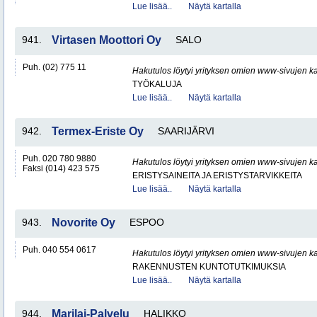
Lue lisää..
Näytä kartalla
941.
Virtasen Moottori Oy
SALO
Puh. (02) 775 11
Hakutulos löytyi yrityksen omien www-sivujen ka
TYÖKALUJA
Lue lisää..
Näytä kartalla
942.
Termex-Eriste Oy
SAARIJÄRVI
Puh. 020 780 9880
Hakutulos löytyi yrityksen omien www-sivujen ka
Faksi (014) 423 575
ERISTYSAINEITA JA ERISTYSTARVIKKEITA
Lue lisää..
Näytä kartalla
943.
Novorite Oy
ESPOO
Puh. 040 554 0617
Hakutulos löytyi yrityksen omien www-sivujen ka
RAKENNUSTEN KUNTOTUTKIMUKSIA
Lue lisää..
Näytä kartalla
944.
Marilai-Palvelu
HALIKKO