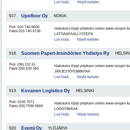
Lue lisää..
Näytä kartalla
917.
Upofloor Oy
NOKIA
Puh. 020 740 9600
Hakutulos löytyi yrityksen omien www-sivujen ka
Faksi 020 740 9736
LATTIANPÄÄLLYSTEITÄ
Lue lisää..
Näytä kartalla
918.
Suomen Paperi-Insinöörien Yhdistys Ry
HELSIN
Puh. (09) 132 61
Hakutulos löytyi yrityksen omien www-sivujen ka
Faksi (09) 630 365
JÄRJESTÖTOIMINTAA
Lue lisää..
Näytä kartalla
919.
Kovanen Logistics Oy
HELSINKI
Puh. 0100 7071
Hakutulos löytyi yrityksen omien www-sivujen ka
Faksi (09) 7598 0669
LOGISTIIKKAA
Lue lisää..
Näytä kartalla
920.
Exemi Oy
YLÖJÄRVI