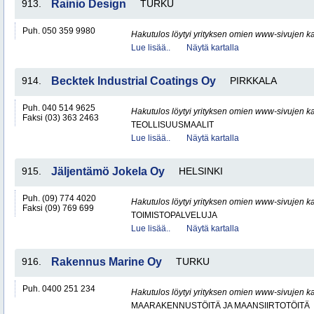
913.
Rainio Design
TURKU
Puh. 050 359 9980
Hakutulos löytyi yrityksen omien www-sivujen ka
Lue lisää..
Näytä kartalla
914.
Becktek Industrial Coatings Oy
PIRKKALA
Puh. 040 514 9625
Hakutulos löytyi yrityksen omien www-sivujen ka
Faksi (03) 363 2463
TEOLLISUUSMAALIT
Lue lisää..
Näytä kartalla
915.
Jäljentämö Jokela Oy
HELSINKI
Puh. (09) 774 4020
Hakutulos löytyi yrityksen omien www-sivujen ka
Faksi (09) 769 699
TOIMISTOPALVELUJA
Lue lisää..
Näytä kartalla
916.
Rakennus Marine Oy
TURKU
Puh. 0400 251 234
Hakutulos löytyi yrityksen omien www-sivujen ka
MAARAKENNUSTÖITÄ JA MAANSIIRTOTÖITÄ