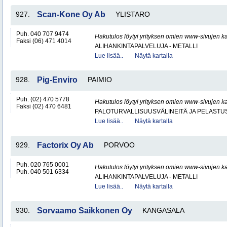
927.
Scan-Kone Oy Ab
YLISTARO
Puh. 040 707 9474
Hakutulos löytyi yrityksen omien www-sivujen ka
Faksi (06) 471 4014
ALIHANKINTAPALVELUJA - METALLI
Lue lisää..
Näytä kartalla
928.
Pig-Enviro
PAIMIO
Puh. (02) 470 5778
Hakutulos löytyi yrityksen omien www-sivujen ka
Faksi (02) 470 6481
PALOTURVALLISUUSVÄLINEITÄ JA PELASTU
Lue lisää..
Näytä kartalla
929.
Factorix Oy Ab
PORVOO
Puh. 020 765 0001
Hakutulos löytyi yrityksen omien www-sivujen ka
Puh. 040 501 6334
ALIHANKINTAPALVELUJA - METALLI
Lue lisää..
Näytä kartalla
930.
Sorvaamo Saikkonen Oy
KANGASALA