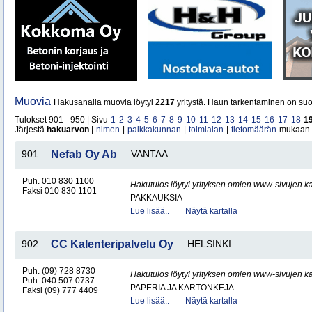
Muovia
Hakusanalla muovia löytyi
2217
yritystä. Haun tarkentaminen on suo
Tulokset 901 - 950 | Sivu
1
2
3
4
5
6
7
8
9
10
11
12
13
14
15
16
17
18
1
Järjestä
hakuarvon
|
nimen
|
paikkakunnan
|
toimialan
|
tietomäärän
mukaan
901.
Nefab Oy Ab
VANTAA
Puh. 010 830 1100
Hakutulos löytyi yrityksen omien www-sivujen ka
Faksi 010 830 1101
PAKKAUKSIA
Lue lisää..
Näytä kartalla
902.
CC Kalenteripalvelu Oy
HELSINKI
Puh. (09) 728 8730
Hakutulos löytyi yrityksen omien www-sivujen ka
Puh. 040 507 0737
PAPERIA JA KARTONKEJA
Faksi (09) 777 4409
Lue lisää..
Näytä kartalla