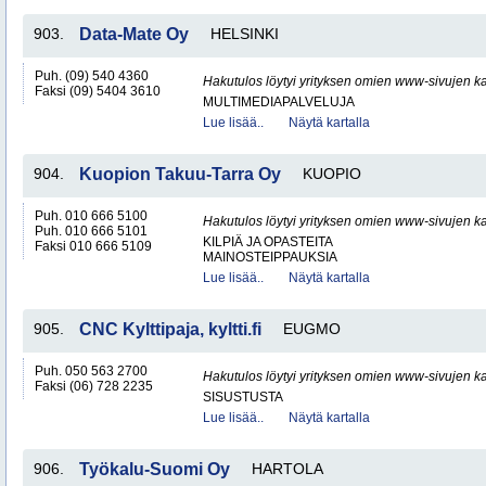
903.
Data-Mate Oy
HELSINKI
Puh. (09) 540 4360
Hakutulos löytyi yrityksen omien www-sivujen ka
Faksi (09) 5404 3610
MULTIMEDIAPALVELUJA
Lue lisää..
Näytä kartalla
904.
Kuopion Takuu-Tarra Oy
KUOPIO
Puh. 010 666 5100
Hakutulos löytyi yrityksen omien www-sivujen ka
Puh. 010 666 5101
KILPIÄ JA OPASTEITA
Faksi 010 666 5109
MAINOSTEIPPAUKSIA
Lue lisää..
Näytä kartalla
905.
CNC Kylttipaja, kyltti.fi
EUGMO
Puh. 050 563 2700
Hakutulos löytyi yrityksen omien www-sivujen ka
Faksi (06) 728 2235
SISUSTUSTA
Lue lisää..
Näytä kartalla
906.
Työkalu-Suomi Oy
HARTOLA