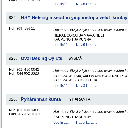
Lue lisää..
Näytä kartalla
924.
HSY Helsingin seudun ympäristöpalvelut -kunta
Puh. (09) 156 11
Hakutulos löytyi yrityksen omien www-sivujen ka
HIEKAT, SORAT JA MAA-AINEET
KAUPUNGIT JA KUNNAT
Lue lisää..
Näytä kartalla
925.
Oval Desing Oy Ltd
SYSMÄ
Puh. (02) 410 0042
Hakutulos löytyi yrityksen omien www-sivujen ka
Puh. 044 052 3623
VALOMAINOKSIA, VALOMAINOSASENNUKSIA 
VALOMAINOSTARVIKKEITA
Lue lisää..
Näytä kartalla
926.
Pyhärannan kunta
PYHÄRANTA
Puh. (02) 838 3400
Hakutulos löytyi yrityksen omien www-sivujen ka
Faksi (02) 825 8162
KAUPUNGIT JA KUNNAT
Lue lisää..
Näytä kartalla