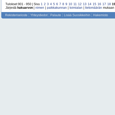
Tulokset 901 - 950 | Sivu
1
2
3
4
5
6
7
8
9
10
11
12
13
14
15
16
17
18
1
Järjestä
hakuarvon
|
nimen
|
paikkakunnan
|
toimialan
|
tietomäärän
mukaan
Rekisteriseloste
Yhteystiedot
Palaute
Lisää Suosikkeihin
Hakemisto