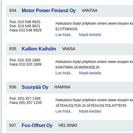
934.
Motor Power Finland Oy
VANTAA
Puh. 010 548 9920
Hakutulos löytyi yrityksen omien www-sivujen ka
Puh. 010 548 9921
EI OTSIKKOA
Faksi 010 548 9929
Lue lisää..
Näytä kartalla
935.
Kallion Kaihdin
VAASA
Puh. 010 320 1880
Hakutulos löytyi yrityksen omien www-sivujen ka
Faksi 010 320 1889
KAIHTIMIA JA MARKIISEJA
Lue lisää..
Näytä kartalla
936.
Suurpää Oy
HAMINA
Puh. (05) 357 1366
Hakutulos löytyi yrityksen omien www-sivujen ka
Faksi (05) 357 1250
JÄTEHUOLTOA JA JÄTEHUOLTOLAITTEITA
Lue lisää..
Näytä kartalla
937.
Fox-Offset Oy
HELSINKI