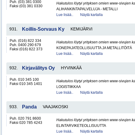
Puh. (03) 381 0300
Hakutulos löytyi yrityksen omien www-sivujen ka
Faksi (03) 381 0330
ALIHANKINTAPALVELUJA - METALLI
Lue lisää..
Näytä kartalla
931.
Koillis-Sorvaus Ky
KEMIJÄRVI
Puh. (016) 822 334
Hakutulos löytyi yrityksen omien www-sivujen ka
Puh. 0400 290 679
KONEPAJATEOLLISUUTTA JA METALLITÖITÄ
Faksi (016) 822 373
Lue lisää..
Näytä kartalla
932.
Kirjavälitys Oy
HYVINKÄÄ
Puh. 010 345 100
Hakutulos löytyi yrityksen omien www-sivujen ka
Faksi 010 345 1401
LOGISTIIKKAA
Lue lisää..
Näytä kartalla
933.
Panda
VAAJAKOSKI
Puh. 020 791 8600
Hakutulos löytyi yrityksen omien www-sivujen ka
Faksi 020 785 4243
ELINTARVIKETEOLLISUUTTA
Lue lisää..
Näytä kartalla