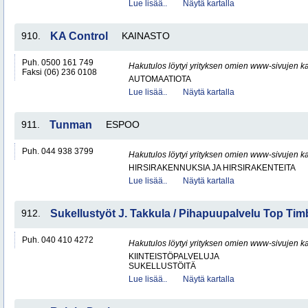
Lue lisää..
Näytä kartalla
910.
KA Control
KAINASTO
Puh. 0500 161 749
Hakutulos löytyi yrityksen omien www-sivujen ka
Faksi (06) 236 0108
AUTOMAATIOTA
Lue lisää..
Näytä kartalla
911.
Tunman
ESPOO
Puh. 044 938 3799
Hakutulos löytyi yrityksen omien www-sivujen ka
HIRSIRAKENNUKSIA JA HIRSIRAKENTEITA
Lue lisää..
Näytä kartalla
912.
Sukellustyöt J. Takkula / Pihapuupalvelu Top Tim
Puh. 040 410 4272
Hakutulos löytyi yrityksen omien www-sivujen ka
KIINTEISTÖPALVELUJA
SUKELLUSTÖITÄ
Lue lisää..
Näytä kartalla