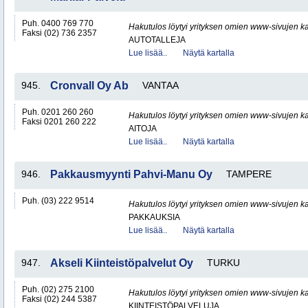
Puh. 0400 769 770
Hakutulos löytyi yrityksen omien www-sivujen ka
Faksi (02) 736 2357
AUTOTALLEJA
Lue lisää..
Näytä kartalla
945.
Cronvall Oy Ab
VANTAA
Puh. 0201 260 260
Hakutulos löytyi yrityksen omien www-sivujen ka
Faksi 0201 260 222
AITOJA
Lue lisää..
Näytä kartalla
946.
Pakkausmyynti Pahvi-Manu Oy
TAMPERE
Puh. (03) 222 9514
Hakutulos löytyi yrityksen omien www-sivujen ka
PAKKAUKSIA
Lue lisää..
Näytä kartalla
947.
Akseli Kiinteistöpalvelut Oy
TURKU
Puh. (02) 275 2100
Hakutulos löytyi yrityksen omien www-sivujen ka
Faksi (02) 244 5387
KIINTEISTÖPALVELUJA