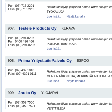
Puh. (03) 716 2201
Hakutulos löytyi yrityksen omien www-sivujen ka
Faksi (03) 716 2205
TYÖKALUJA
Lue lisää..
Näytä kartalla
907.
Testele Products Oy
KERAVA
Puh. (09) 294 8236
Hakutulos löytyi yrityksen omien www-sivujen ka
Puh. 0400 486 466
POHJATUTKIMUKSIA
Faksi (09) 294 8236
Lue lisää..
908.
Priima YritysLaitePalvelu Oy
ESPOO
Puh. (09) 439 1010
Hakutulos löytyi yrityksen omien www-sivujen ka
Faksi (09) 4391 0111
MERKINTÄKONEITA, MERKINTÄLAITTEITA JA
Lue lisää..
Näytä kartalla
909.
Jouka Oy
YLÖJÄRVI
Puh. (03) 359 7500
Hakutulos löytyi yrityksen omien www-sivujen ka
Faksi (03) 359 7521
VENTTIILEJÄ