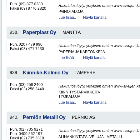
Puh. (09) 877 0280
Hakutulos löytyi yrityksen omien www-sivujen ka
Faksi (09) 8770 2820
PAINOTALOJA
Lue lisää..
Näytä kartalla
938.
Paperplast Oy
MÄNTTÄ
Puh. 0207 479 990
Hakutulos löytyi yrityksen omien www-sivujen ka
Faksi (03) 471 7430
PAPERIA JA KARTONKEJA
Lue lisää..
Näytä kartalla
939.
Kiinnike-Kolmio Oy
TAMPERE
Puh. (03) 258 2400
Hakutulos löytyi yrityksen omien www-sivujen ka
Faksi (03) 258 2440
KIINNITYSTARVIKKEITA
TYÖKALUJA
Lue lisää..
Näytä kartalla
940.
Perniön Metalli Oy
PERNIÖ AS
Puh. (02) 735 9271
Hakutulos löytyi yrityksen omien www-sivujen ka
Puh. 0400 562 197
ALIHANKINTAPALVELUJA - METALLI
Faksi (02) 735 3810