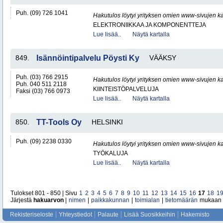
Puh. (09) 726 1041
Hakutulos löytyi yrityksen omien www-sivujen ka
ELEKTRONIIKKAA JA KOMPONENTTEJA
Lue lisää..
Näytä kartalla
849.
Isännöintipalvelu Pöysti Ky
VÄÄKSY
Puh. (03) 766 2915
Hakutulos löytyi yrityksen omien www-sivujen ka
Puh. 040 511 2118
KIINTEISTÖPALVELUJA
Faksi (03) 766 0973
Lue lisää..
Näytä kartalla
850.
TT-Tools Oy
HELSINKI
Puh. (09) 2238 0330
Hakutulos löytyi yrityksen omien www-sivujen ka
TYÖKALUJA
Lue lisää..
Näytä kartalla
Tulokset 801 - 850 | Sivu
1
2
3
4
5
6
7
8
9
10
11
12
13
14
15
16
17
18
1
Järjestä
hakuarvon
|
nimen
|
paikkakunnan
|
toimialan
|
tietomäärän
mukaan
Rekisteriseloste
Yhteystiedot
Palaute
Lisää Suosikkeihin
Hakemisto