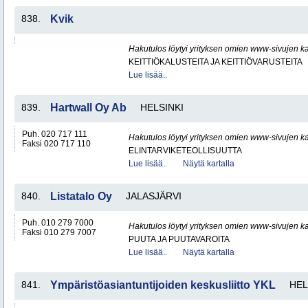
838.
Kvik
Hakutulos löytyi yrityksen omien www-sivujen ka
KEITTIÖKALUSTEITA JA KEITTIÖVARUSTEITA
Lue lisää..
839.
Hartwall Oy Ab
HELSINKI
Puh. 020 717 111
Hakutulos löytyi yrityksen omien www-sivujen ka
Faksi 020 717 110
ELINTARVIKETEOLLISUUTTA
Lue lisää..
Näytä kartalla
840.
Listatalo Oy
JALASJÄRVI
Puh. 010 279 7000
Hakutulos löytyi yrityksen omien www-sivujen ka
Faksi 010 279 7007
PUUTA JA PUUTAVAROITA
Lue lisää..
Näytä kartalla
841.
Ympäristöasiantuntijoiden keskusliitto YKL
HEL