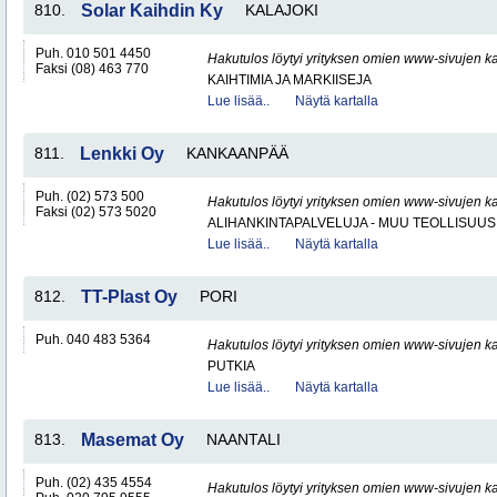
810.
Solar Kaihdin Ky
KALAJOKI
Puh. 010 501 4450
Hakutulos löytyi yrityksen omien www-sivujen ka
Faksi (08) 463 770
KAIHTIMIA JA MARKIISEJA
Lue lisää..
Näytä kartalla
811.
Lenkki Oy
KANKAANPÄÄ
Puh. (02) 573 500
Hakutulos löytyi yrityksen omien www-sivujen ka
Faksi (02) 573 5020
ALIHANKINTAPALVELUJA - MUU TEOLLISUUS
Lue lisää..
Näytä kartalla
812.
TT-Plast Oy
PORI
Puh. 040 483 5364
Hakutulos löytyi yrityksen omien www-sivujen ka
PUTKIA
Lue lisää..
Näytä kartalla
813.
Masemat Oy
NAANTALI
Puh. (02) 435 4554
Hakutulos löytyi yrityksen omien www-sivujen ka