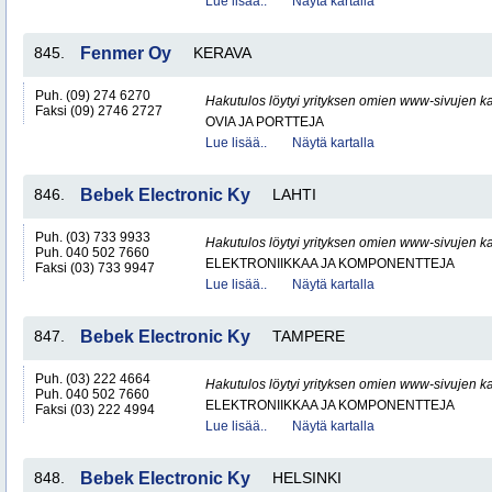
Lue lisää..
Näytä kartalla
845.
Fenmer Oy
KERAVA
Puh. (09) 274 6270
Hakutulos löytyi yrityksen omien www-sivujen ka
Faksi (09) 2746 2727
OVIA JA PORTTEJA
Lue lisää..
Näytä kartalla
846.
Bebek Electronic Ky
LAHTI
Puh. (03) 733 9933
Hakutulos löytyi yrityksen omien www-sivujen ka
Puh. 040 502 7660
ELEKTRONIIKKAA JA KOMPONENTTEJA
Faksi (03) 733 9947
Lue lisää..
Näytä kartalla
847.
Bebek Electronic Ky
TAMPERE
Puh. (03) 222 4664
Hakutulos löytyi yrityksen omien www-sivujen ka
Puh. 040 502 7660
ELEKTRONIIKKAA JA KOMPONENTTEJA
Faksi (03) 222 4994
Lue lisää..
Näytä kartalla
848.
Bebek Electronic Ky
HELSINKI