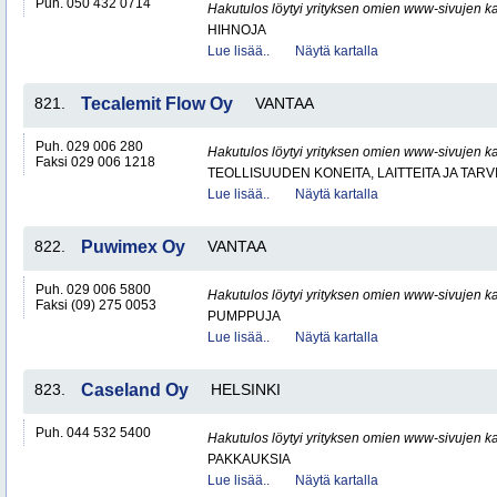
Puh. 050 432 0714
Hakutulos löytyi yrityksen omien www-sivujen ka
HIHNOJA
Lue lisää..
Näytä kartalla
821.
Tecalemit Flow Oy
VANTAA
Puh. 029 006 280
Hakutulos löytyi yrityksen omien www-sivujen ka
Faksi 029 006 1218
TEOLLISUUDEN KONEITA, LAITTEITA JA TARV
Lue lisää..
Näytä kartalla
822.
Puwimex Oy
VANTAA
Puh. 029 006 5800
Hakutulos löytyi yrityksen omien www-sivujen ka
Faksi (09) 275 0053
PUMPPUJA
Lue lisää..
Näytä kartalla
823.
Caseland Oy
HELSINKI
Puh. 044 532 5400
Hakutulos löytyi yrityksen omien www-sivujen ka
PAKKAUKSIA
Lue lisää..
Näytä kartalla