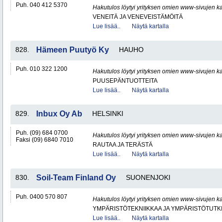
Puh. 040 412 5370
Hakutulos löytyi yrityksen omien www-sivujen ka
VENEITÄ JA VENEVEISTÄMÖITÄ
Lue lisää..
Näytä kartalla
828.
Hämeen Puutyö Ky
HAUHO
Puh. 010 322 1200
Hakutulos löytyi yrityksen omien www-sivujen ka
PUUSEPÄNTUOTTEITA
Lue lisää..
Näytä kartalla
829.
Inbux Oy Ab
HELSINKI
Puh. (09) 684 0700
Hakutulos löytyi yrityksen omien www-sivujen ka
Faksi (09) 6840 7010
RAUTAA JA TERÄSTÄ
Lue lisää..
Näytä kartalla
830.
Soil-Team Finland Oy
SUONENJOKI
Puh. 0400 570 807
Hakutulos löytyi yrityksen omien www-sivujen ka
YMPÄRISTÖTEKNIIKKAA JA YMPÄRISTÖTUTK
Lue lisää..
Näytä kartalla