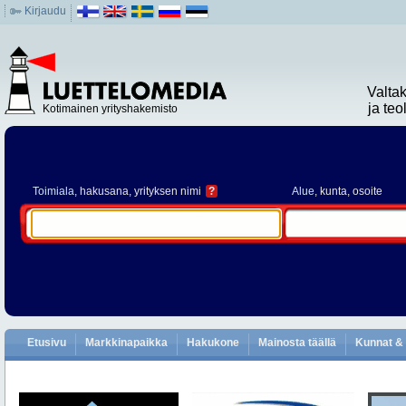
Kirjaudu
Valta
ja te
Kotimainen yrityshakemisto
Toimiala
, hakusana, yrityksen nimi
?
Alue
, kunta, osoite
Etusivu
Markkinapaikka
Hakukone
Mainosta täällä
Kunnat & 