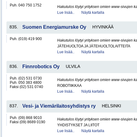
Puh. 040 750 1752
Hakutulos löytyi yrityksen omien www-sivujen ka
Lue lisää..
Näytä kartalla
835.
Suomen Energiamurske Oy
HYVINKÄÄ
Puh. (019) 419 900
Hakutulos löytyi yrityksen omien www-sivujen ka
JÄTEHUOLTOA JA JÄTEHUOLTOLAITTEITA
Lue lisää..
Näytä kartalla
836.
Finnrobotics Oy
ULVILA
Puh. (02) 531 0730
Hakutulos löytyi yrityksen omien www-sivujen ka
Puh. 050 383 4800
ROBOTIIKKAA
Faksi (02) 531 0740
Lue lisää..
Näytä kartalla
837.
Vesi- ja Viemärilaitosyhdistys ry
HELSINKI
Puh. (09) 868 9010
Hakutulos löytyi yrityksen omien www-sivujen ka
Faksi (09) 8689 0190
YHDISTYKSET JA LIITOT
Lue lisää..
Näytä kartalla