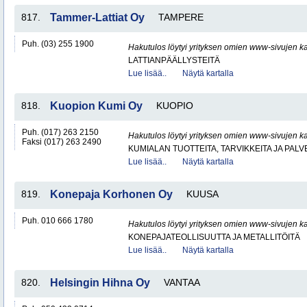
817.
Tammer-Lattiat Oy
TAMPERE
Puh. (03) 255 1900
Hakutulos löytyi yrityksen omien www-sivujen ka
LATTIANPÄÄLLYSTEITÄ
Lue lisää..
Näytä kartalla
818.
Kuopion Kumi Oy
KUOPIO
Puh. (017) 263 2150
Hakutulos löytyi yrityksen omien www-sivujen ka
Faksi (017) 263 2490
KUMIALAN TUOTTEITA, TARVIKKEITA JA PAL
Lue lisää..
Näytä kartalla
819.
Konepaja Korhonen Oy
KUUSA
Puh. 010 666 1780
Hakutulos löytyi yrityksen omien www-sivujen ka
KONEPAJATEOLLISUUTTA JA METALLITÖITÄ
Lue lisää..
Näytä kartalla
820.
Helsingin Hihna Oy
VANTAA