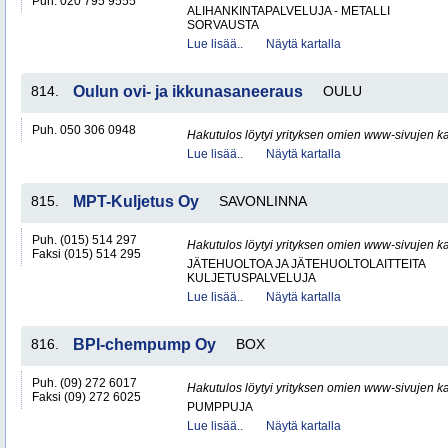
Puh. 020 795 9555
ALIHANKINTAPALVELUJA - METALLI
SORVAUSTA
Lue lisää..
Näytä kartalla
814.
Oulun ovi- ja ikkunasaneeraus
OULU
Puh. 050 306 0948
Hakutulos löytyi yrityksen omien www-sivujen ka
Lue lisää..
Näytä kartalla
815.
MPT-Kuljetus Oy
SAVONLINNA
Puh. (015) 514 297
Hakutulos löytyi yrityksen omien www-sivujen ka
Faksi (015) 514 295
JÄTEHUOLTOA JA JÄTEHUOLTOLAITTEITA
KULJETUSPALVELUJA
Lue lisää..
Näytä kartalla
816.
BPI-chempump Oy
BOX
Puh. (09) 272 6017
Hakutulos löytyi yrityksen omien www-sivujen ka
Faksi (09) 272 6025
PUMPPUJA
Lue lisää..
Näytä kartalla