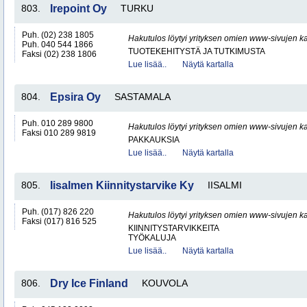
803.
Irepoint Oy
TURKU
Puh. (02) 238 1805
Hakutulos löytyi yrityksen omien www-sivujen ka
Puh. 040 544 1866
TUOTEKEHITYSTÄ JA TUTKIMUSTA
Faksi (02) 238 1806
Lue lisää..
Näytä kartalla
804.
Epsira Oy
SASTAMALA
Puh. 010 289 9800
Hakutulos löytyi yrityksen omien www-sivujen ka
Faksi 010 289 9819
PAKKAUKSIA
Lue lisää..
Näytä kartalla
805.
Iisalmen Kiinnitystarvike Ky
IISALMI
Puh. (017) 826 220
Hakutulos löytyi yrityksen omien www-sivujen ka
Faksi (017) 816 525
KIINNITYSTARVIKKEITA
TYÖKALUJA
Lue lisää..
Näytä kartalla
806.
Dry Ice Finland
KOUVOLA