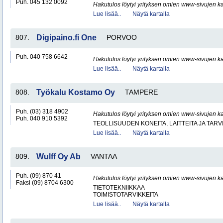
Puh. 045 132 0092
Hakutulos löytyi yrityksen omien www-sivujen ka
Lue lisää..
Näytä kartalla
807.
Digipaino.fi One
PORVOO
Puh. 040 758 6642
Hakutulos löytyi yrityksen omien www-sivujen ka
Lue lisää..
Näytä kartalla
808.
Työkalu Kostamo Oy
TAMPERE
Puh. (03) 318 4902
Hakutulos löytyi yrityksen omien www-sivujen ka
Puh. 040 910 5392
TEOLLISUUDEN KONEITA, LAITTEITA JA TARV
Lue lisää..
Näytä kartalla
809.
Wulff Oy Ab
VANTAA
Puh. (09) 870 41
Hakutulos löytyi yrityksen omien www-sivujen ka
Faksi (09) 8704 6300
TIETOTEKNIIKKAA
TOIMISTOTARVIKKEITA
Lue lisää..
Näytä kartalla