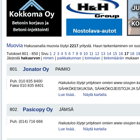
Muovia
Hakusanalla muovia löytyi
2217
yritystä. Haun tarkentaminen on suo
Tulokset 801 - 850 | Sivu
1
2
3
4
5
6
7
8
9
10
11
12
13
14
15
16
17
18
1
Järjestä
hakuarvon
|
nimen
|
paikkakunnan
|
toimialan
|
tietomäärän
mukaan
801.
Jonator Oy
PAIMIO
Puh. 010 835 8400
Hakutulos löytyi yrityksen omien www-sivujen ka
Faksi 010 835 8401
SÄHKÖKESKUKSIA, SÄHKÖKOJEISTOJA JA S
Lue lisää..
Näytä kartalla
802.
Pasicopy Oy
JÄMSÄ
Puh. (014) 716 666
Hakutulos löytyi yrityksen omien www-sivujen ka
Lue lisää..
Näytä kartalla