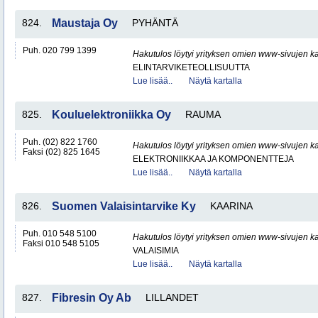
824.
Maustaja Oy
PYHÄNTÄ
Puh. 020 799 1399
Hakutulos löytyi yrityksen omien www-sivujen ka
ELINTARVIKETEOLLISUUTTA
Lue lisää..
Näytä kartalla
825.
Kouluelektroniikka Oy
RAUMA
Puh. (02) 822 1760
Hakutulos löytyi yrityksen omien www-sivujen ka
Faksi (02) 825 1645
ELEKTRONIIKKAA JA KOMPONENTTEJA
Lue lisää..
Näytä kartalla
826.
Suomen Valaisintarvike Ky
KAARINA
Puh. 010 548 5100
Hakutulos löytyi yrityksen omien www-sivujen ka
Faksi 010 548 5105
VALAISIMIA
Lue lisää..
Näytä kartalla
827.
Fibresin Oy Ab
LILLANDET