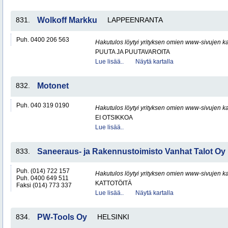
831.
Wolkoff Markku
LAPPEENRANTA
Puh. 0400 206 563
Hakutulos löytyi yrityksen omien www-sivujen ka
PUUTA JA PUUTAVAROITA
Lue lisää..
Näytä kartalla
832.
Motonet
Puh. 040 319 0190
Hakutulos löytyi yrityksen omien www-sivujen ka
EI OTSIKKOA
Lue lisää..
833.
Saneeraus- ja Rakennustoimisto Vanhat Talot Oy
Puh. (014) 722 157
Hakutulos löytyi yrityksen omien www-sivujen ka
Puh. 0400 649 511
KATTOTÖITÄ
Faksi (014) 773 337
Lue lisää..
Näytä kartalla
834.
PW-Tools Oy
HELSINKI