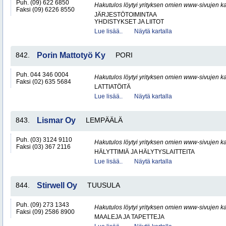
Puh. (09) 622 6850
Hakutulos löytyi yrityksen omien www-sivujen ka
Faksi (09) 6226 8550
JÄRJESTÖTOIMINTAA
YHDISTYKSET JA LIITOT
Lue lisää..
Näytä kartalla
842.
Porin Mattotyö Ky
PORI
Puh. 044 346 0004
Hakutulos löytyi yrityksen omien www-sivujen ka
Faksi (02) 635 5684
LATTIATÖITÄ
Lue lisää..
Näytä kartalla
843.
Lismar Oy
LEMPÄÄLÄ
Puh. (03) 3124 9110
Hakutulos löytyi yrityksen omien www-sivujen ka
Faksi (03) 367 2116
HÄLYTTIMIÄ JA HÄLYTYSLAITTEITA
Lue lisää..
Näytä kartalla
844.
Stirwell Oy
TUUSULA
Puh. (09) 273 1343
Hakutulos löytyi yrityksen omien www-sivujen ka
Faksi (09) 2586 8900
MAALEJA JA TAPETTEJA