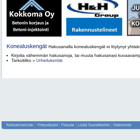
Konealuskengät
Hakusanalla konealuskengät ei löytynyt yhtään
Kirjoita vähemmän hakusanoja, tai muuta hakusanasi kuvaava
Tarkoititko »
Urheilukentät
Rekisteriseloste
Yhteystiedot
Palaute
Lisää Suosikkeihin
Hakemisto