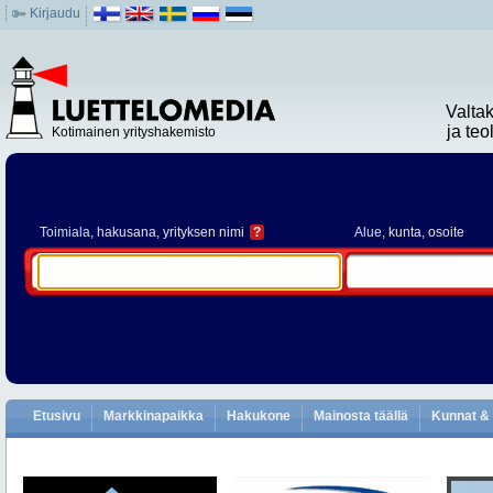
Kirjaudu
Valta
ja te
Kotimainen yrityshakemisto
Toimiala
, hakusana, yrityksen nimi
?
Alue
, kunta, osoite
Etusivu
Markkinapaikka
Hakukone
Mainosta täällä
Kunnat & 