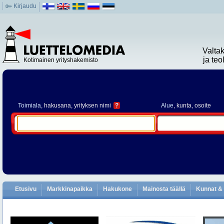
Kirjaudu
Valta
ja te
Kotimainen yrityshakemisto
Toimiala
, hakusana, yrityksen nimi
?
Alue
, kunta, osoite
Etusivu
Markkinapaikka
Hakukone
Mainosta täällä
Kunnat & 