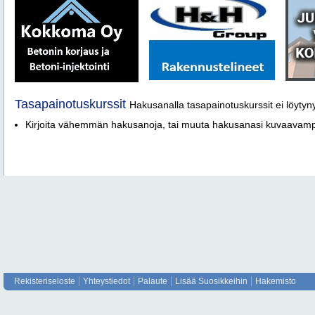
Tasapainotuskurssit
Hakusanalla tasapainotuskurssit ei löytyny
Kirjoita vähemmän hakusanoja, tai muuta hakusanasi kuvaava
Rekisteriseloste
Yhteystiedot
Palaute
Lisää Suosikkeihin
Hakemisto