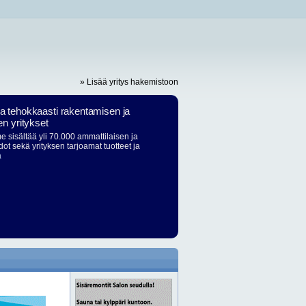
» Lisää yritys hakemistoon
ja tehokkaasti rakentamisen ja
en yritykset
 sisältää yli 70.000 ammattilaisen ja
dot sekä yrityksen tarjoamat tuotteet ja
ä