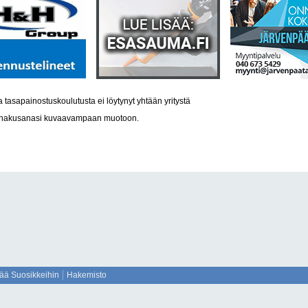
 tasapainostuskoulutusta ei löytynyt yhtään yritystä
a hakusanasi kuvaavampaan muotoon.
sää Suosikkeihin
Hakemisto