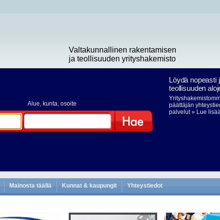
Valtakunnallinen rakentamisen
ja teollisuuden yrityshakemisto
Löydä nopeasti 
teollisuuden aloj
Yrityshakemistomme
Alue
, kunta, osoite
päättäjän yhteystie
palvelut
» Lue lisä
Hae
Mainosta täällä
Kunnat & kaupungit
Yhteystiedot