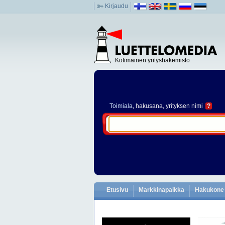
Kirjaudu
Kotimainen yrityshakemisto
Toimiala
, hakusana, yrityksen nimi
?
Etusivu
Markkinapaikka
Hakukone