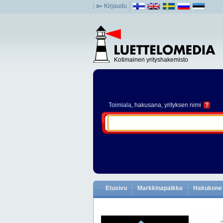
Kirjaudu
Kotimainen yrityshakemisto
Toimiala
, hakusana, yrityksen nimi
?
Etusivu
Markkinapaikka
Hakukone