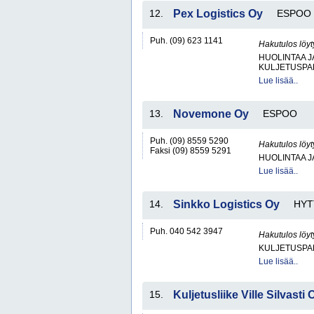
12.
Pex Logistics Oy
ESPOO
Puh. (09) 623 1141
Hakutulos löyt
HUOLINTAA 
KULJETUSPA
Lue lisää..
13.
Novemone Oy
ESPOO
Puh. (09) 8559 5290
Hakutulos löyt
Faksi (09) 8559 5291
HUOLINTAA 
Lue lisää..
14.
Sinkko Logistics Oy
HYT
Puh. 040 542 3947
Hakutulos löyt
KULJETUSPA
Lue lisää..
15.
Kuljetusliike Ville Silvasti 