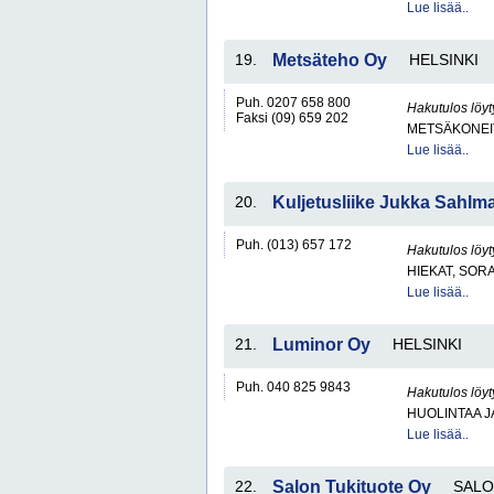
Lue lisää..
19.
Metsäteho Oy
HELSINKI
Puh. 0207 658 800
Hakutulos löyt
Faksi (09) 659 202
METSÄKONEI
Lue lisää..
20.
Kuljetusliike Jukka Sahlm
Puh. (013) 657 172
Hakutulos löyt
HIEKAT, SOR
Lue lisää..
21.
Luminor Oy
HELSINKI
Puh. 040 825 9843
Hakutulos löyt
HUOLINTAA 
Lue lisää..
22.
Salon Tukituote Oy
SALO