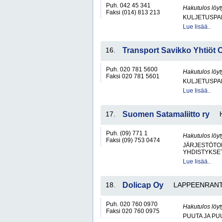
Puh. 042 45 341
Hakutulos löyt
Faksi (014) 813 213
KULJETUSPA
Lue lisää..
16.
Transport Savikko Yhtiöt 
Puh. 020 781 5600
Hakutulos löyt
Faksi 020 781 5601
KULJETUSPA
Lue lisää..
17.
Suomen Satamaliitto ry
Puh. (09) 771 1
Hakutulos löyt
Faksi (09) 753 0474
JÄRJESTÖTO
YHDISTYKSET 
Lue lisää..
18.
Dolicap Oy
LAPPEENRAN
Puh. 020 760 0970
Hakutulos löyt
Faksi 020 760 0975
PUUTA JA PU