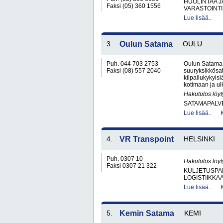
HUOLINTAA 
Faksi (05) 360 1556
VARASTOINT
Lue lisää..
3.
Oulun Satama
OULU
Puh. 044 703 2753
Oulun Satama 
Faksi (08) 557 2040
suuryksikkösa
kilpailukykyis
kotimaan ja ul
Hakutulos löyt
SATAMAPALV
Lue lisää..
4.
VR Transpoint
HELSINKI
Puh. 0307 10
Hakutulos löyt
Faksi 0307 21 322
KULJETUSPA
LOGISTIIKKA
Lue lisää..
5.
Kemin Satama
KEMI