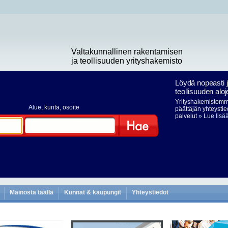
Valtakunnallinen rakentamisen
ja teollisuuden yrityshakemisto
Löydä nopeasti 
teollisuuden aloj
Yrityshakemistomme
Alue
, kunta, osoite
päättäjän yhteystie
palvelut
» Lue lisä
Hae
Mainosta täällä
Kunnat & kaupungit
Yhteystiedot