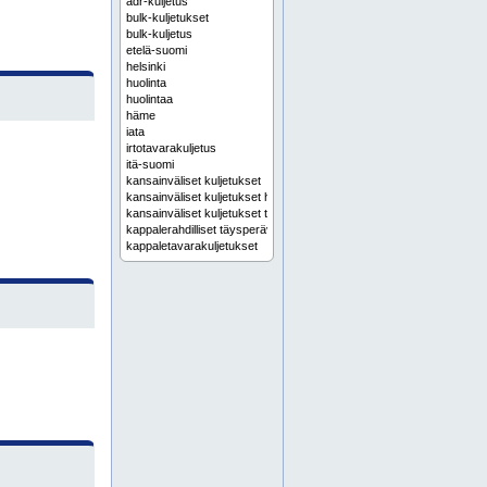
adr-kuljetus
bulk-kuljetukset
bulk-kuljetus
etelä-suomi
helsinki
huolinta
huolintaa
häme
iata
irtotavarakuljetus
itä-suomi
kansainväliset kuljetukset
kansainväliset kuljetukset helsinki
kansainväliset kuljetukset turku
kappalerahdilliset täysperävaunut
kappaletavarakuljetukset
kappaletavarakuljetus
karjala
keski-suomi
kippaavat puoliperävaunut
kippaavat täysperävaunut
konttikuljetukset
konttikuljetus
kotimaan kuljetus
kotimaankuljetus
kuljetukset
kuljetuksia
kuljetuksia eurooppaan
kuljetuksia ulkomaille
kuljetuksia venäjälle