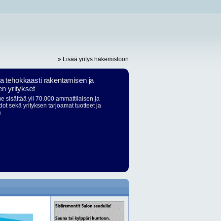
» Lisää yritys hakemistoon
ja tehokkaasti rakentamisen ja
en yritykset
 sisältää yli 70.000 ammattilaisen ja
dot sekä yrityksen tarjoamat tuotteet ja
ä