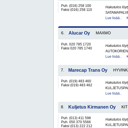
Puh. (016) 258 100
Hakutulos löyt
Faksi (016) 258 110
SATAMAPALV
Lue lisää..
6.
Alucar Oy
MAXMO
Puh. 020 785 1720
Hakutulos löyt
Faksi 020 785 1740
AUTOKORIEN 
Lue lisää..
7.
Marecap Trans Oy
HYVINK
Puh. (019) 483 460
Hakutulos löyt
Faksi (019) 483 462
KULJETUSPA
Lue lisää..
8.
Kuljetus Kirmanen Oy
KI
Puh. (013) 411 598
Hakutulos löyt
Puh. 050 370 5566
KULJETUSPA
Faksi (013) 222 212