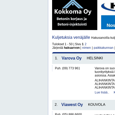
Kuljetuksia venäjälle
Hakusanoilla kulj
Tulokset 1 - 50 | Sivu
1
2
Järjestä
hakuarvon
|
nimen
|
paikkakunnan
1.
Varova Oy
HELSINKI
Puh. (09) 773 961
Varova on suom
tuontiyrityksiä
asioissa. Asi
ALIHANKINTA
ALIHANKINTA
ALIHANKINTA
Lue lisää..
2.
Viawest Oy
KOUVOLA
Puh. (05) 886 6600