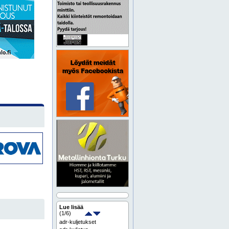
Lue lisää
(
1
/6)
adr-kuljetukset