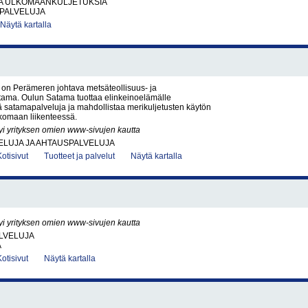
JA ULKOMAANKULJETUKSIA
IPALVELUJA
Näytä kartalla
on Perämeren johtava metsäteollisuus- ja
tama. Oulun Satama tuottaa elinkeinoelämälle
iä satamapalveluja ja mahdollistaa merikuljetusten käytön
komaan liikenteessä.
yi yrityksen omien www-sivujen kautta
ELUJA JA AHTAUSPALVELUJA
Kotisivut
Tuotteet ja palvelut
Näytä kartalla
yi yrityksen omien www-sivujen kautta
LVELUJA
A
Kotisivut
Näytä kartalla