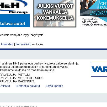
etuksia venäjälle löytyi
74
yritystä.
|
toimialan
|
tietomäärän
mukaan
alainen 1948 perustettu perheyritys, joka palvelee vienti- ja
 kaikissa ulkomaankuljetuksiin ja huolintaan liittyvissä
akkaidemme käytössä on maailmanlaajuine..
PALVELUJA - METALLI
PALVELUJA - MUU TEOLLISUUS
PALVELUJA - RAKENNUS..
Kotisivut
Tuotteet ja palvelut
Näytä kartalla