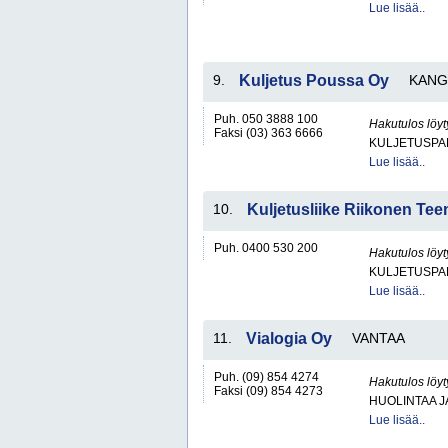
Lue lisää..
9.
Kuljetus Poussa Oy
KANG
Puh. 050 3888 100
Hakutulos löyt
Faksi (03) 363 6666
KULJETUSPA
Lue lisää..
10.
Kuljetusliike Riikonen Te
Puh. 0400 530 200
Hakutulos löyt
KULJETUSPA
Lue lisää..
11.
Vialogia Oy
VANTAA
Puh. (09) 854 4274
Hakutulos löyt
Faksi (09) 854 4273
HUOLINTAA 
Lue lisää..