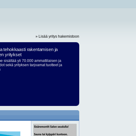
» Lisää yritys hakemistoon
ja tehokkaasti rakentamisen ja
en yritykset
 sisältää yli 70.000 ammattilaisen ja
dot sekä yrityksen tarjoamat tuotteet ja
ä