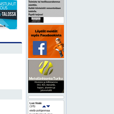
Lue lisää
(
1
/5)
etelä-pohjanmaa