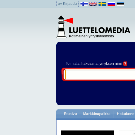
Kirjaudu
Kotimainen yrityshakemisto
Toimiala
, hakusana, yrityksen nimi
?
Etusivu
Markkinapaikka
Hakukone