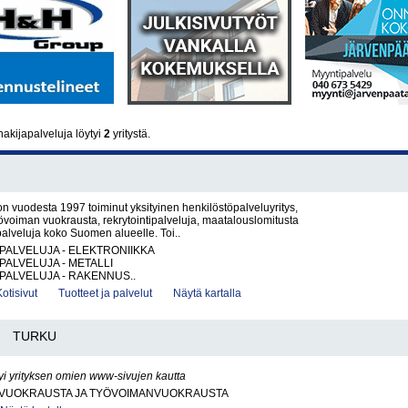
akijapalveluja löytyi
2
yritystä.
on vuodesta 1997 toiminut yksityinen henkilöstöpalveluyritys,
yövoiman vuokrausta, rekrytointipalveluja, maatalouslomitusta
alveluja koko Suomen alueelle. Toi..
PALVELUJA - ELEKTRONIIKKA
PALVELUJA - METALLI
PALVELUJA - RAKENNUS..
Kotisivut
Tuotteet ja palvelut
Näytä kartalla
TURKU
yi yrityksen omien www-sivujen kautta
VUOKRAUSTA JA TYÖVOIMANVUOKRAUSTA