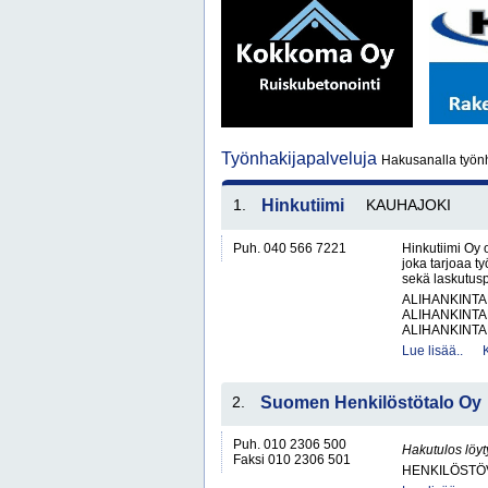
Työnhakijapalveluja
Hakusanalla työnh
1.
Hinkutiimi
KAUHAJOKI
Puh. 040 566 7221
Hinkutiimi Oy 
joka tarjoaa t
sekä laskutusp
ALIHANKINTA
ALIHANKINTA
ALIHANKINTA
Lue lisää..
2.
Suomen Henkilöstötalo Oy
Puh. 010 2306 500
Hakutulos löyt
Faksi 010 2306 501
HENKILÖSTÖ