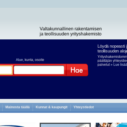
Valtakunnallinen rakentamisen
ja teollisuuden yrityshakemisto
Löydä nopeasti 
teollisuuden aloj
Yrityshakemistomme
Alue
, kunta, osoite
päättäjän yhteystie
palvelut
» Lue lisä
Hae
Mainosta täällä
Kunnat & kaupungit
Yhteystiedot