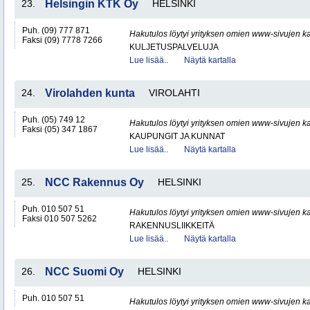
23.
Helsingin KTK Oy
HELSINKI
Puh. (09) 777 871
Hakutulos löytyi yrityksen omien www-sivujen ka
Faksi (09) 7778 7266
KULJETUSPALVELUJA
Lue lisää..
Näytä kartalla
24.
Virolahden kunta
VIROLAHTI
Puh. (05) 749 12
Hakutulos löytyi yrityksen omien www-sivujen ka
Faksi (05) 347 1867
KAUPUNGIT JA KUNNAT
Lue lisää..
Näytä kartalla
25.
NCC Rakennus Oy
HELSINKI
Puh. 010 507 51
Hakutulos löytyi yrityksen omien www-sivujen ka
Faksi 010 507 5262
RAKENNUSLIIKKEITÄ
Lue lisää..
Näytä kartalla
26.
NCC Suomi Oy
HELSINKI
Puh. 010 507 51
Hakutulos löytyi yrityksen omien www-sivujen ka