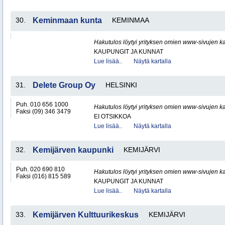
30.
Keminmaan kunta
KEMINMAA
Hakutulos löytyi yrityksen omien www-sivujen ka
KAUPUNGIT JA KUNNAT
Lue lisää..
Näytä kartalla
31.
Delete Group Oy
HELSINKI
Puh. 010 656 1000
Hakutulos löytyi yrityksen omien www-sivujen ka
Faksi (09) 346 3479
EI OTSIKKOA
Lue lisää..
Näytä kartalla
32.
Kemijärven kaupunki
KEMIJÄRVI
Puh. 020 690 810
Hakutulos löytyi yrityksen omien www-sivujen ka
Faksi (016) 815 589
KAUPUNGIT JA KUNNAT
Lue lisää..
Näytä kartalla
33.
Kemijärven Kulttuurikeskus
KEMIJÄRVI