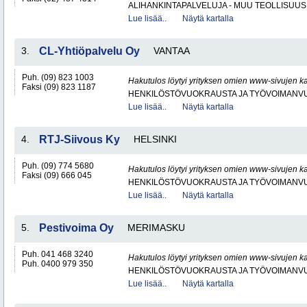
ALIHANKINTAPALVELUJA - MUU TEOLLISUUS
Lue lisää..
Näytä kartalla
3.
CL-Yhtiöpalvelu Oy
VANTAA
Puh. (09) 823 1003
Hakutulos löytyi yrityksen omien www-sivujen ka
Faksi (09) 823 1187
HENKILÖSTÖVUOKRAUSTA JA TYÖVOIMANV
Lue lisää..
Näytä kartalla
4.
RTJ-Siivous Ky
HELSINKI
Puh. (09) 774 5680
Hakutulos löytyi yrityksen omien www-sivujen ka
Faksi (09) 666 045
HENKILÖSTÖVUOKRAUSTA JA TYÖVOIMANV
Lue lisää..
Näytä kartalla
5.
Pestivoima Oy
MERIMASKU
Puh. 041 468 3240
Hakutulos löytyi yrityksen omien www-sivujen ka
Puh. 0400 979 350
HENKILÖSTÖVUOKRAUSTA JA TYÖVOIMANV
Lue lisää..
Näytä kartalla