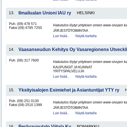
13.
Ilmailualan Unioni IAU ry
HELSINKI
Puh. (09) 478 571
Hakutulos löytyi yrityksen omien www-sivujen ka
Faksi (09) 4785 7250
JÄRJESTÖTOIMINTAA
Lue lisää..
Näytä kartalla
14.
Vaasanseudun Kehitys Oy Vasaregionens Utveck
Puh. (06) 317 7600
Hakutulos löytyi yrityksen omien www-sivujen ka
KAUPUNGIT JA KUNNAT
YRITYSPALVELUJA
Lue lisää..
Näytä kartalla
15.
Yksityisalojen Esimiehet ja Asiantuntijat YTY ry
Puh. (09) 251 0130
Hakutulos löytyi yrityksen omien www-sivujen ka
Faksi (09) 2510 1399
JÄRJESTÖTOIMINTAA
Lue lisää..
Näytä kartalla
16.
Perävaunutalo Viitala Ky
POMARKKU