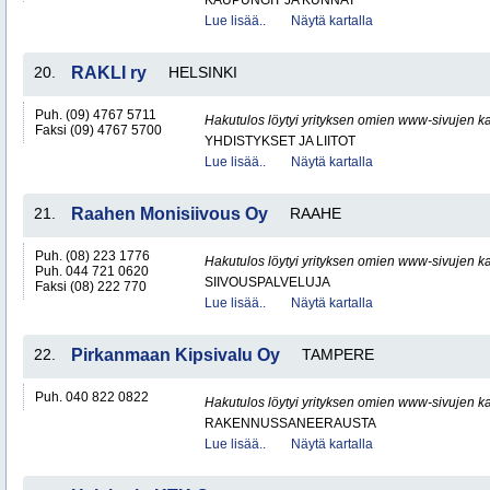
KAUPUNGIT JA KUNNAT
Lue lisää..
Näytä kartalla
20.
RAKLI ry
HELSINKI
Puh. (09) 4767 5711
Hakutulos löytyi yrityksen omien www-sivujen ka
Faksi (09) 4767 5700
YHDISTYKSET JA LIITOT
Lue lisää..
Näytä kartalla
21.
Raahen Monisiivous Oy
RAAHE
Puh. (08) 223 1776
Hakutulos löytyi yrityksen omien www-sivujen ka
Puh. 044 721 0620
SIIVOUSPALVELUJA
Faksi (08) 222 770
Lue lisää..
Näytä kartalla
22.
Pirkanmaan Kipsivalu Oy
TAMPERE
Puh. 040 822 0822
Hakutulos löytyi yrityksen omien www-sivujen ka
RAKENNUSSANEERAUSTA
Lue lisää..
Näytä kartalla