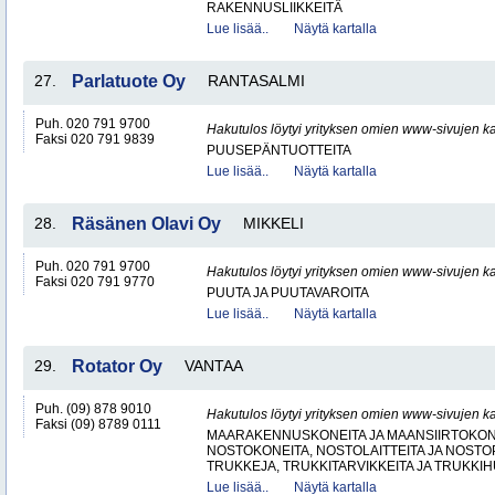
RAKENNUSLIIKKEITÄ
Lue lisää..
Näytä kartalla
27.
Parlatuote Oy
RANTASALMI
Puh. 020 791 9700
Hakutulos löytyi yrityksen omien www-sivujen ka
Faksi 020 791 9839
PUUSEPÄNTUOTTEITA
Lue lisää..
Näytä kartalla
28.
Räsänen Olavi Oy
MIKKELI
Puh. 020 791 9700
Hakutulos löytyi yrityksen omien www-sivujen ka
Faksi 020 791 9770
PUUTA JA PUUTAVAROITA
Lue lisää..
Näytä kartalla
29.
Rotator Oy
VANTAA
Puh. (09) 878 9010
Hakutulos löytyi yrityksen omien www-sivujen ka
Faksi (09) 8789 0111
MAARAKENNUSKONEITA JA MAANSIIRTOKONE
NOSTOKONEITA, NOSTOLAITTEITA JA NOST
TRUKKEJA, TRUKKITARVIKKEITA JA TRUKKI
Lue lisää..
Näytä kartalla