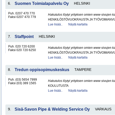
6.
Suomen Toimialapalvelu Oy
HELSINKI
Puh. 0207 470 770
Hakutulos löytyi yrityksen omien www-sivujen ka
Faksi 0207 470 779
HENKILÖSTÖVUOKRAUSTA JA TYÖVOIMANV
Lue lisää..
Näytä kartalla
7.
Staffpoint
HELSINKI
Puh. 020 720 6200
Hakutulos löytyi yrityksen omien www-sivujen ka
Faksi 020 720 6250
HENKILÖSTÖVUOKRAUSTA JA TYÖVOIMANV
Lue lisää..
Näytä kartalla
8.
Tredun oppisopimuskeskus
TAMPERE
Puh. (03) 5654 7999
Hakutulos löytyi yrityksen omien www-sivujen ka
Faksi (03) 389 1565
KOULUTUSTA
Lue lisää..
Näytä kartalla
9.
Sisä-Savon Pipe & Welding Service Oy
VARKAUS