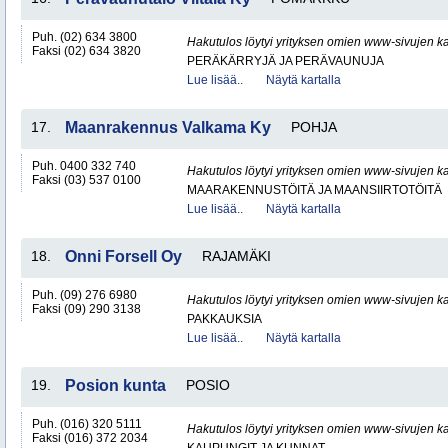
Puh. (02) 634 3800
Hakutulos löytyi yrityksen omien www-sivujen ka
Faksi (02) 634 3820
PERÄKÄRRYJÄ JA PERÄVAUNUJA
Lue lisää..
Näytä kartalla
17.
Maanrakennus Valkama Ky
POHJA
Puh. 0400 332 740
Hakutulos löytyi yrityksen omien www-sivujen ka
Faksi (03) 537 0100
MAARAKENNUSTÖITÄ JA MAANSIIRTOTÖITÄ
Lue lisää..
Näytä kartalla
18.
Onni Forsell Oy
RAJAMÄKI
Puh. (09) 276 6980
Hakutulos löytyi yrityksen omien www-sivujen ka
Faksi (09) 290 3138
PAKKAUKSIA
Lue lisää..
Näytä kartalla
19.
Posion kunta
POSIO
Puh. (016) 320 5111
Hakutulos löytyi yrityksen omien www-sivujen ka
Faksi (016) 372 2034