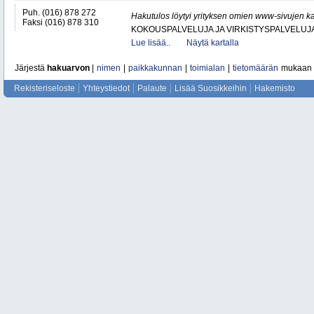
Puh. (016) 878 272
Hakutulos löytyi yrityksen omien www-sivujen ka
Faksi (016) 878 310
KOKOUSPALVELUJA JA VIRKISTYSPALVELUJ
Lue lisää..
Näytä kartalla
Järjestä
hakuarvon
|
nimen
|
paikkakunnan
|
toimialan
|
tietomäärän
mukaan
Rekisteriseloste
Yhteystiedot
Palaute
Lisää Suosikkeihin
Hakemisto