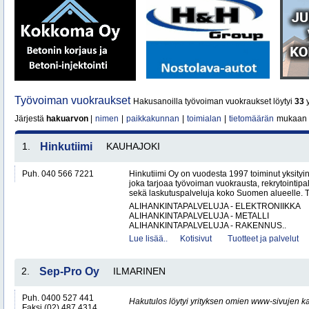
Työvoiman vuokraukset
Hakusanoilla työvoiman vuokraukset löytyi
33
y
Järjestä
hakuarvon
|
nimen
|
paikkakunnan
|
toimialan
|
tietomäärän
mukaan
1.
Hinkutiimi
KAUHAJOKI
Puh. 040 566 7221
Hinkutiimi Oy on vuodesta 1997 toiminut yksityin
joka tarjoaa työvoiman vuokrausta, rekrytointipa
sekä laskutuspalveluja koko Suomen alueelle. To
ALIHANKINTAPALVELUJA - ELEKTRONIIKKA
ALIHANKINTAPALVELUJA - METALLI
ALIHANKINTAPALVELUJA - RAKENNUS..
Lue lisää..
Kotisivut
Tuotteet ja palvelut
2.
Sep-Pro Oy
ILMARINEN
Puh. 0400 527 441
Hakutulos löytyi yrityksen omien www-sivujen ka
Faksi (02) 487 4314