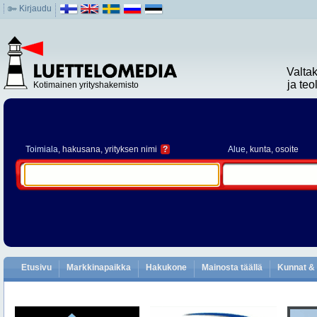
Kirjaudu
Valta
ja te
Kotimainen yrityshakemisto
Toimiala
, hakusana, yrityksen nimi
?
Alue
, kunta, osoite
Etusivu
Markkinapaikka
Hakukone
Mainosta täällä
Kunnat & 