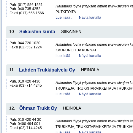
Puh. (017) 556 1551
Hakutulos löytyi yrityksen omien www-sivujen ka
Puh. 040 735 4252
PUTKITÖITÄ
Faksi (017) 556 1566
Lue lisää..
Näytä kartalla
10.
Siikaisten kunta
SIIKAINEN
Puh. 044 720 1020
Hakutulos löytyi yrityksen omien www-sivujen ka
Faksi (02) 552 1224
KAUPUNGIT JA KUNNAT
Lue lisää..
Näytä kartalla
11.
Lahden Trukkipalvelu Oy
HEINOLA
Puh. 010 420 4430
Hakutulos löytyi yrityksen omien www-sivujen ka
Faksi (03) 714 4245
TRUKKEJA, TRUKKITARVIKKEITA JA TRUKKI
Lue lisää..
Näytä kartalla
12.
Öhman Trukit Oy
HEINOLA
Puh. 010 420 44 30
Hakutulos löytyi yrityksen omien www-sivujen ka
Puh. 0400 494 001
TRUKKEJA, TRUKKITARVIKKEITA JA TRUKKI
Faksi (03) 714 4245
Lue lisää..
Näytä kartalla