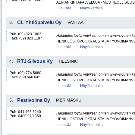
ALIHANKINTAPALVELUJA - MUU TEOLLISUUS
Lue lisää..
Näytä kartalla
3.
CL-Yhtiöpalvelu Oy
VANTAA
Puh. (09) 823 1003
Hakutulos löytyi yrityksen omien www-sivujen ka
Faksi (09) 823 1187
HENKILÖSTÖVUOKRAUSTA JA TYÖVOIMANV
Lue lisää..
Näytä kartalla
4.
RTJ-Siivous Ky
HELSINKI
Puh. (09) 774 5680
Hakutulos löytyi yrityksen omien www-sivujen ka
Faksi (09) 666 045
HENKILÖSTÖVUOKRAUSTA JA TYÖVOIMANV
Lue lisää..
Näytä kartalla
5.
Pestivoima Oy
MERIMASKU
Puh. 041 468 3240
Hakutulos löytyi yrityksen omien www-sivujen ka
Puh. 0400 979 350
HENKILÖSTÖVUOKRAUSTA JA TYÖVOIMANV
Lue lisää..
Näytä kartalla