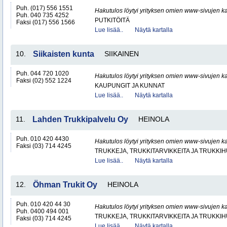
Puh. (017) 556 1551
Hakutulos löytyi yrityksen omien www-sivujen ka
Puh. 040 735 4252
PUTKITÖITÄ
Faksi (017) 556 1566
Lue lisää..
Näytä kartalla
10.
Siikaisten kunta
SIIKAINEN
Puh. 044 720 1020
Hakutulos löytyi yrityksen omien www-sivujen ka
Faksi (02) 552 1224
KAUPUNGIT JA KUNNAT
Lue lisää..
Näytä kartalla
11.
Lahden Trukkipalvelu Oy
HEINOLA
Puh. 010 420 4430
Hakutulos löytyi yrityksen omien www-sivujen ka
Faksi (03) 714 4245
TRUKKEJA, TRUKKITARVIKKEITA JA TRUKKI
Lue lisää..
Näytä kartalla
12.
Öhman Trukit Oy
HEINOLA
Puh. 010 420 44 30
Hakutulos löytyi yrityksen omien www-sivujen ka
Puh. 0400 494 001
TRUKKEJA, TRUKKITARVIKKEITA JA TRUKKI
Faksi (03) 714 4245
Lue lisää..
Näytä kartalla