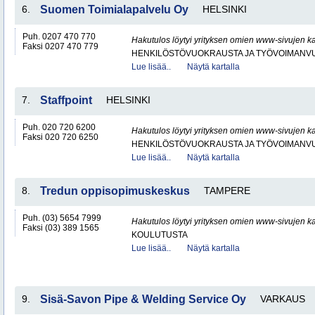
6.
Suomen Toimialapalvelu Oy
HELSINKI
Puh. 0207 470 770
Hakutulos löytyi yrityksen omien www-sivujen ka
Faksi 0207 470 779
HENKILÖSTÖVUOKRAUSTA JA TYÖVOIMANV
Lue lisää..
Näytä kartalla
7.
Staffpoint
HELSINKI
Puh. 020 720 6200
Hakutulos löytyi yrityksen omien www-sivujen ka
Faksi 020 720 6250
HENKILÖSTÖVUOKRAUSTA JA TYÖVOIMANV
Lue lisää..
Näytä kartalla
8.
Tredun oppisopimuskeskus
TAMPERE
Puh. (03) 5654 7999
Hakutulos löytyi yrityksen omien www-sivujen ka
Faksi (03) 389 1565
KOULUTUSTA
Lue lisää..
Näytä kartalla
9.
Sisä-Savon Pipe & Welding Service Oy
VARKAUS