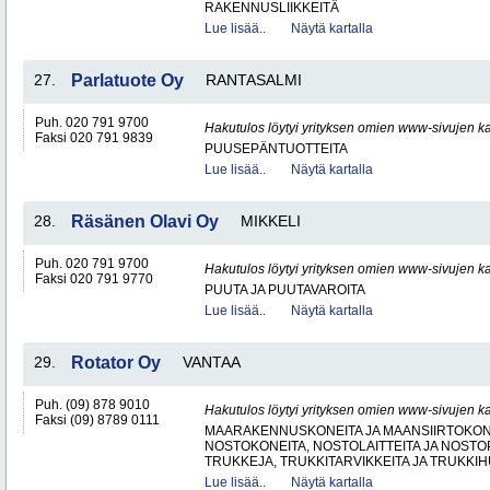
RAKENNUSLIIKKEITÄ
Lue lisää..
Näytä kartalla
27.
Parlatuote Oy
RANTASALMI
Puh. 020 791 9700
Hakutulos löytyi yrityksen omien www-sivujen ka
Faksi 020 791 9839
PUUSEPÄNTUOTTEITA
Lue lisää..
Näytä kartalla
28.
Räsänen Olavi Oy
MIKKELI
Puh. 020 791 9700
Hakutulos löytyi yrityksen omien www-sivujen ka
Faksi 020 791 9770
PUUTA JA PUUTAVAROITA
Lue lisää..
Näytä kartalla
29.
Rotator Oy
VANTAA
Puh. (09) 878 9010
Hakutulos löytyi yrityksen omien www-sivujen ka
Faksi (09) 8789 0111
MAARAKENNUSKONEITA JA MAANSIIRTOKONE
NOSTOKONEITA, NOSTOLAITTEITA JA NOST
TRUKKEJA, TRUKKITARVIKKEITA JA TRUKKI
Lue lisää..
Näytä kartalla