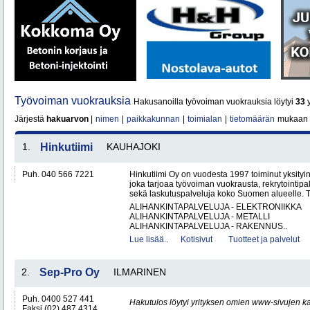
Työvoiman vuokrauksia
Hakusanoilla työvoiman vuokrauksia löytyi
33
y
Järjestä
hakuarvon
|
nimen
|
paikkakunnan
|
toimialan
|
tietomäärän
mukaan
1.
Hinkutiimi
KAUHAJOKI
Puh. 040 566 7221
Hinkutiimi Oy on vuodesta 1997 toiminut yksityin
joka tarjoaa työvoiman vuokrausta, rekrytointipa
sekä laskutuspalveluja koko Suomen alueelle. To
ALIHANKINTAPALVELUJA - ELEKTRONIIKKA
ALIHANKINTAPALVELUJA - METALLI
ALIHANKINTAPALVELUJA - RAKENNUS..
Lue lisää..
Kotisivut
Tuotteet ja palvelut
2.
Sep-Pro Oy
ILMARINEN
Puh. 0400 527 441
Hakutulos löytyi yrityksen omien www-sivujen ka
Faksi (02) 487 4314