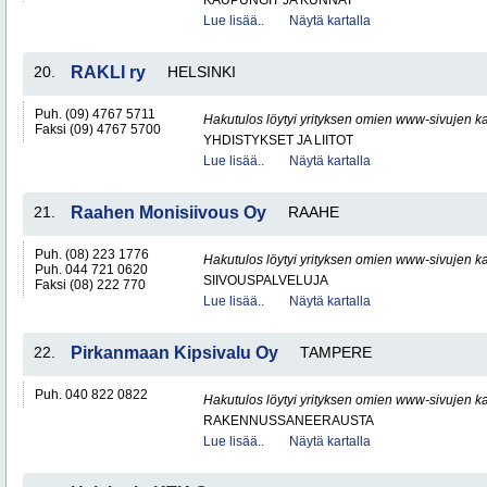
KAUPUNGIT JA KUNNAT
Lue lisää..
Näytä kartalla
20.
RAKLI ry
HELSINKI
Puh. (09) 4767 5711
Hakutulos löytyi yrityksen omien www-sivujen ka
Faksi (09) 4767 5700
YHDISTYKSET JA LIITOT
Lue lisää..
Näytä kartalla
21.
Raahen Monisiivous Oy
RAAHE
Puh. (08) 223 1776
Hakutulos löytyi yrityksen omien www-sivujen ka
Puh. 044 721 0620
SIIVOUSPALVELUJA
Faksi (08) 222 770
Lue lisää..
Näytä kartalla
22.
Pirkanmaan Kipsivalu Oy
TAMPERE
Puh. 040 822 0822
Hakutulos löytyi yrityksen omien www-sivujen ka
RAKENNUSSANEERAUSTA
Lue lisää..
Näytä kartalla