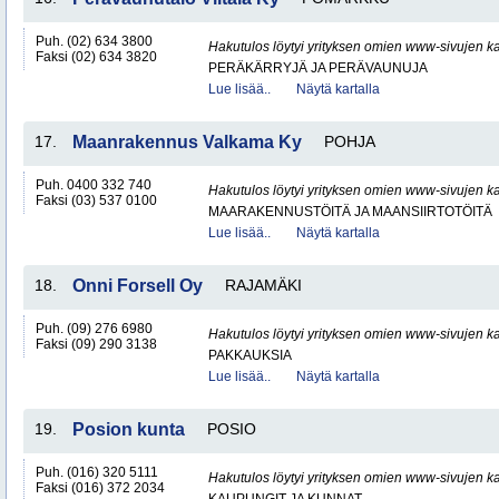
Puh. (02) 634 3800
Hakutulos löytyi yrityksen omien www-sivujen ka
Faksi (02) 634 3820
PERÄKÄRRYJÄ JA PERÄVAUNUJA
Lue lisää..
Näytä kartalla
17.
Maanrakennus Valkama Ky
POHJA
Puh. 0400 332 740
Hakutulos löytyi yrityksen omien www-sivujen ka
Faksi (03) 537 0100
MAARAKENNUSTÖITÄ JA MAANSIIRTOTÖITÄ
Lue lisää..
Näytä kartalla
18.
Onni Forsell Oy
RAJAMÄKI
Puh. (09) 276 6980
Hakutulos löytyi yrityksen omien www-sivujen ka
Faksi (09) 290 3138
PAKKAUKSIA
Lue lisää..
Näytä kartalla
19.
Posion kunta
POSIO
Puh. (016) 320 5111
Hakutulos löytyi yrityksen omien www-sivujen ka
Faksi (016) 372 2034