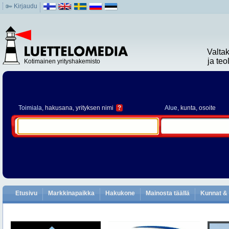
Kirjaudu
Valta
ja te
Kotimainen yrityshakemisto
Toimiala
, hakusana, yrityksen nimi
?
Alue
, kunta, osoite
Etusivu
Markkinapaikka
Hakukone
Mainosta täällä
Kunnat & 