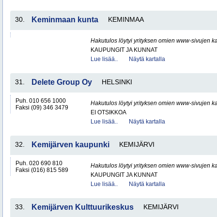
30.
Keminmaan kunta
KEMINMAA
Hakutulos löytyi yrityksen omien www-sivujen ka
KAUPUNGIT JA KUNNAT
Lue lisää..
Näytä kartalla
31.
Delete Group Oy
HELSINKI
Puh. 010 656 1000
Hakutulos löytyi yrityksen omien www-sivujen ka
Faksi (09) 346 3479
EI OTSIKKOA
Lue lisää..
Näytä kartalla
32.
Kemijärven kaupunki
KEMIJÄRVI
Puh. 020 690 810
Hakutulos löytyi yrityksen omien www-sivujen ka
Faksi (016) 815 589
KAUPUNGIT JA KUNNAT
Lue lisää..
Näytä kartalla
33.
Kemijärven Kulttuurikeskus
KEMIJÄRVI