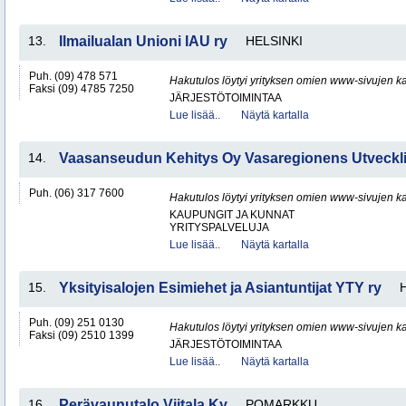
13.
Ilmailualan Unioni IAU ry
HELSINKI
Puh. (09) 478 571
Hakutulos löytyi yrityksen omien www-sivujen ka
Faksi (09) 4785 7250
JÄRJESTÖTOIMINTAA
Lue lisää..
Näytä kartalla
14.
Vaasanseudun Kehitys Oy Vasaregionens Utveck
Puh. (06) 317 7600
Hakutulos löytyi yrityksen omien www-sivujen ka
KAUPUNGIT JA KUNNAT
YRITYSPALVELUJA
Lue lisää..
Näytä kartalla
15.
Yksityisalojen Esimiehet ja Asiantuntijat YTY ry
Puh. (09) 251 0130
Hakutulos löytyi yrityksen omien www-sivujen ka
Faksi (09) 2510 1399
JÄRJESTÖTOIMINTAA
Lue lisää..
Näytä kartalla
16.
Perävaunutalo Viitala Ky
POMARKKU