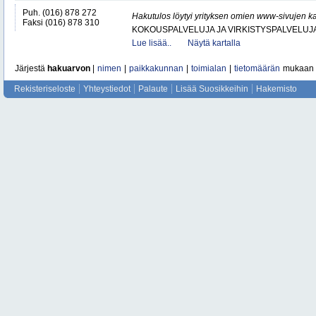
Puh. (016) 878 272
Hakutulos löytyi yrityksen omien www-sivujen ka
Faksi (016) 878 310
KOKOUSPALVELUJA JA VIRKISTYSPALVELUJ
Lue lisää..
Näytä kartalla
Järjestä
hakuarvon
|
nimen
|
paikkakunnan
|
toimialan
|
tietomäärän
mukaan
Rekisteriseloste
Yhteystiedot
Palaute
Lisää Suosikkeihin
Hakemisto