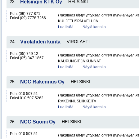
23.
Helsingin KTK Oy
HELSINKI
Puh. (09) 777 871
Hakutulos löytyi yrityksen omien www-sivujen ka
Faksi (09) 7778 7266
KULJETUSPALVELUJA
Lue lisää..
Näytä kartalla
24.
Virolahden kunta
VIROLAHTI
Puh. (05) 749 12
Hakutulos löytyi yrityksen omien www-sivujen ka
Faksi (05) 347 1867
KAUPUNGIT JA KUNNAT
Lue lisää..
Näytä kartalla
25.
NCC Rakennus Oy
HELSINKI
Puh. 010 507 51
Hakutulos löytyi yrityksen omien www-sivujen ka
Faksi 010 507 5262
RAKENNUSLIIKKEITÄ
Lue lisää..
Näytä kartalla
26.
NCC Suomi Oy
HELSINKI
Puh. 010 507 51
Hakutulos löytyi yrityksen omien www-sivujen ka