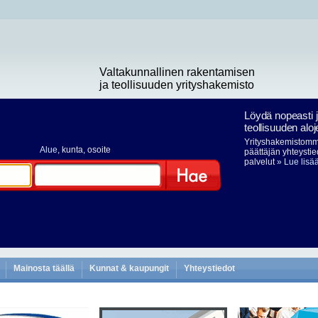
Valtakunnallinen rakentamisen
ja teollisuuden yrityshakemisto
Löydä nopeasti 
teollisuuden aloj
Yrityshakemistomme
Alue
, kunta, osoite
päättäjän yhteystie
palvelut
» Lue lisä
Hae
Mainosta täällä
Kunnat & kaupungit
Yhteystiedot