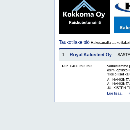
Taukotilakeittiö
Hakusanalla taukotilakeit
1.
Royal Kalusteet Oy
SAST
Puh. 0400 393 393
Valmistamme pe
esim. optikkoli
Yksilölliset ka
ALIHANKINTA
ALIHANKINTA
JULKISTEN T
Lue lisää..