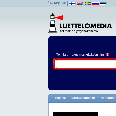
Kirjaudu
Kotimainen yrityshakemisto
Toimiala
, hakusana, yrityksen nimi
?
Etusivu
Markkinapaikka
Hakukone