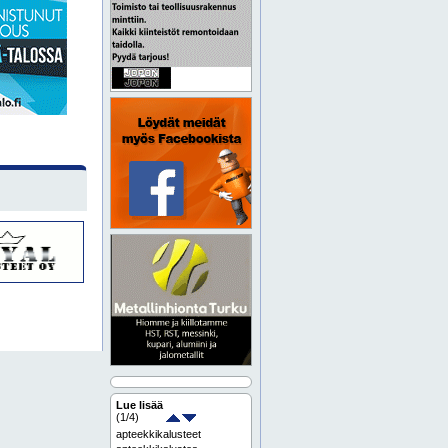
Lue lisää
(
1
/4)
apteekkikalusteet