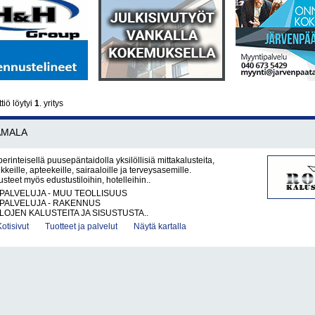
tiö löytyi
1
. yritys
AMALA
rinteisellä puusepäntaidolla yksilöllisiä mittakalusteita,
ikkeille, apteekeille, sairaaloille ja terveysasemille.
lusteet myös edustustiloihin, hotelleihin..
PALVELUJA - MUU TEOLLISUUS
PALVELUJA - RAKENNUS
ILOJEN KALUSTEITA JA SISUSTUSTA..
Kotisivut
Tuotteet ja palvelut
Näytä kartalla