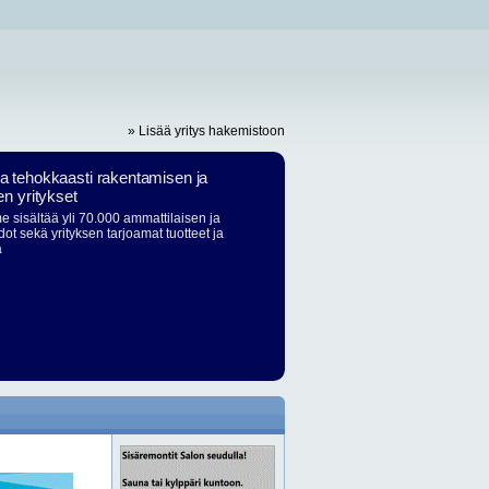
» Lisää yritys hakemistoon
ja tehokkaasti rakentamisen ja
en yritykset
 sisältää yli 70.000 ammattilaisen ja
dot sekä yrityksen tarjoamat tuotteet ja
ä