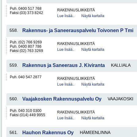
Puh. 0400 517 768
RAKENNUSLIIKKEITÄ
Faksi (03) 373 8242
Lue lisää..
Näytä kartalla
558.
Rakennus- ja Saneerauspalvelu Toivonen P Tmi
Puh. (02) 766 9269
RAKENNUSLIIKKEITÄ
Puh. 0400 807 786
Lue lisää..
Näytä kartalla
Faksi (02) 763 3269
559.
Rakennus ja Saneeraus J. Kiviranta
KALLIALA
Puh. 040 547 2877
RAKENNUSLIIKKEITÄ
Lue lisää..
Näytä kartalla
560.
Vaajakosken Rakennuspalvelu Oy
VAAJAKOSKI
Puh. 040 310 0300
RAKENNUSLIIKKEITÄ
Faksi (014) 449 9955
Lue lisää..
Näytä kartalla
561.
Hauhon Rakennus Oy
HÄMEENLINNA