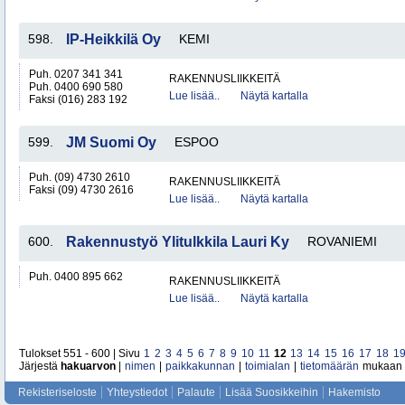
598.
IP-Heikkilä Oy
KEMI
Puh. 0207 341 341
RAKENNUSLIIKKEITÄ
Puh. 0400 690 580
Lue lisää..
Näytä kartalla
Faksi (016) 283 192
599.
JM Suomi Oy
ESPOO
Puh. (09) 4730 2610
RAKENNUSLIIKKEITÄ
Faksi (09) 4730 2616
Lue lisää..
Näytä kartalla
600.
Rakennustyö Ylitulkkila Lauri Ky
ROVANIEMI
Puh. 0400 895 662
RAKENNUSLIIKKEITÄ
Lue lisää..
Näytä kartalla
Tulokset 551 - 600 | Sivu
1
2
3
4
5
6
7
8
9
10
11
12
13
14
15
16
17
18
1
Järjestä
hakuarvon
|
nimen
|
paikkakunnan
|
toimialan
|
tietomäärän
mukaan
Rekisteriseloste
Yhteystiedot
Palaute
Lisää Suosikkeihin
Hakemisto