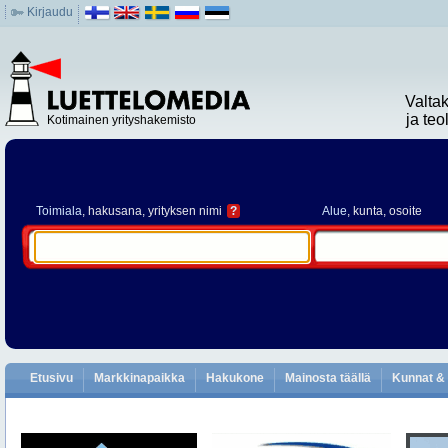
Kirjaudu
Valta
ja te
Kotimainen yrityshakemisto
Toimiala
, hakusana, yrityksen nimi
?
Alue
, kunta, osoite
Etusivu
Markkinapaikka
Hakukone
Mainosta täällä
Kunnat & 