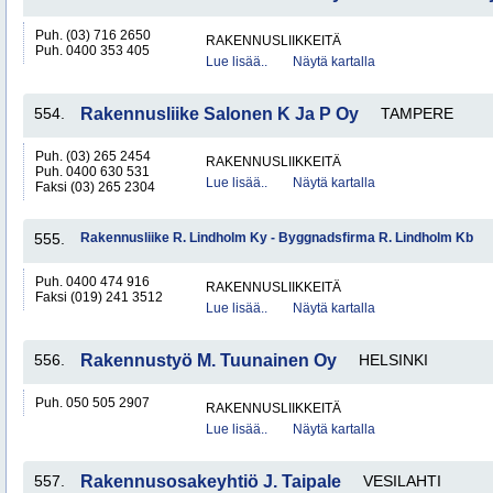
Puh. (03) 716 2650
RAKENNUSLIIKKEITÄ
Puh. 0400 353 405
Lue lisää..
Näytä kartalla
554.
Rakennusliike Salonen K Ja P Oy
TAMPERE
Puh. (03) 265 2454
RAKENNUSLIIKKEITÄ
Puh. 0400 630 531
Lue lisää..
Näytä kartalla
Faksi (03) 265 2304
555.
Rakennusliike R. Lindholm Ky - Byggnadsfirma R. Lindholm Kb
Puh. 0400 474 916
RAKENNUSLIIKKEITÄ
Faksi (019) 241 3512
Lue lisää..
Näytä kartalla
556.
Rakennustyö M. Tuunainen Oy
HELSINKI
Puh. 050 505 2907
RAKENNUSLIIKKEITÄ
Lue lisää..
Näytä kartalla
557.
Rakennusosakeyhtiö J. Taipale
VESILAHTI