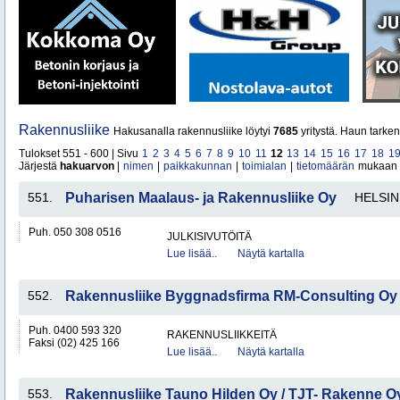
Rakennusliike
Hakusanalla rakennusliike löytyi
7685
yritystä. Haun tarke
Tulokset 551 - 600 | Sivu
1
2
3
4
5
6
7
8
9
10
11
12
13
14
15
16
17
18
1
Järjestä
hakuarvon
|
nimen
|
paikkakunnan
|
toimialan
|
tietomäärän
mukaan
551.
Puharisen Maalaus- ja Rakennusliike Oy
HELSIN
Puh. 050 308 0516
JULKISIVUTÖITÄ
Lue lisää..
Näytä kartalla
552.
Rakennusliike Byggnadsfirma RM-Consulting Oy
Puh. 0400 593 320
RAKENNUSLIIKKEITÄ
Faksi (02) 425 166
Lue lisää..
Näytä kartalla
553.
Rakennusliike Tauno Hilden Oy / TJT- Rakenne O