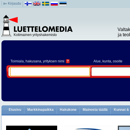
Kirjaudu
Valta
ja te
Kotimainen yrityshakemisto
Toimiala
, hakusana, yrityksen nimi
?
Alue
, kunta, osoite
Etusivu
Markkinapaikka
Hakukone
Mainosta täällä
Kunnat & 