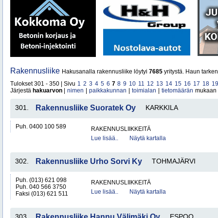
Rakennusliike
Hakusanalla rakennusliike löytyi
7685
yritystä. Haun tarke
Tulokset 301 - 350 | Sivu
1
2
3
4
5
6
7
8
9
10
11
12
13
14
15
16
17
18
1
Järjestä
hakuarvon
|
nimen
|
paikkakunnan
|
toimialan
|
tietomäärän
mukaan
301.
Rakennusliike Suoratek Oy
KARKKILA
Puh. 0400 100 589
RAKENNUSLIIKKEITÄ
Lue lisää..
Näytä kartalla
302.
Rakennusliike Urho Sorvi Ky
TOHMAJÄRVI
Puh. (013) 621 098
RAKENNUSLIIKKEITÄ
Puh. 040 566 3750
Lue lisää..
Näytä kartalla
Faksi (013) 621 511
303.
Rakennusliike Hannu Välimäki Oy
ESPOO