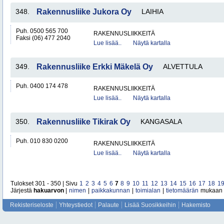
348.
Rakennusliike Jukora Oy
LAIHIA
Puh. 0500 565 700
RAKENNUSLIIKKEITÄ
Faksi (06) 477 2040
Lue lisää..
Näytä kartalla
349.
Rakennusliike Erkki Mäkelä Oy
ALVETTULA
Puh. 0400 174 478
RAKENNUSLIIKKEITÄ
Lue lisää..
Näytä kartalla
350.
Rakennusliike Tikirak Oy
KANGASALA
Puh. 010 830 0200
RAKENNUSLIIKKEITÄ
Lue lisää..
Näytä kartalla
Tulokset 301 - 350 | Sivu
1
2
3
4
5
6
7
8
9
10
11
12
13
14
15
16
17
18
1
Järjestä
hakuarvon
|
nimen
|
paikkakunnan
|
toimialan
|
tietomäärän
mukaan
Rekisteriseloste
Yhteystiedot
Palaute
Lisää Suosikkeihin
Hakemisto