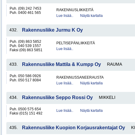
Puh. (09) 242 7453
RAKENNUSLIIKKEITÄ
Puh. 0400 461 565
Lue lisää..
Näytä kartalla
432.
Rakennusliike Jurmu K Oy
Puh. (09) 863 5852
PELTISEPÄNLIIKKEITÄ
Puh. 040 539 1557
Lue lisää..
Faksi (09) 863 5851
433.
Rakennusliike Mattila & Kumpp Oy
RAUMA
Puh. 050 586 0926
RAKENNUSSANEERAUSTA
Puh. 050 517 8084
Lue lisää..
Näytä kartalla
434.
Rakennusliike Seppo Rossi Oy
MIKKELI
Puh. 0500 575 654
Lue lisää..
Näytä kartalla
Faksi (015) 151 492
435.
Rakennusliike Kuopion Korjausrakentajat Oy
K