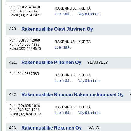
Puh. (03) 214 3470
RAKENNUSLIIKKEITÄ
Puh. 0400 623 421
Lue lisää..
Näytä kartalla
Faksi (03) 214 3471
420.
Rakennusliike Olavi Järvinen Oy
Puh. (03) 777 2060
RAKENNUSLIIKKEITÄ
Puh. 040 505 4992
Lue lisää..
Faksi (03) 777 4573
421.
Rakennusliike Piiroinen Oy
YLÄMYLLY
Puh. 044 0887585
RAKENNUSLIIKKEITÄ
Lue lisää..
Näytä kartalla
422.
Rakennusliike Rauman Rakennuskuutoset Oy
Puh. (02) 825 1016
RAKENNUSLIIKKEITÄ
Puh. 040 549 1796
Lue lisää..
Näytä kartalla
Faksi (02) 824 1013
423.
Rakennusliike Rekonen Oy
IVALO