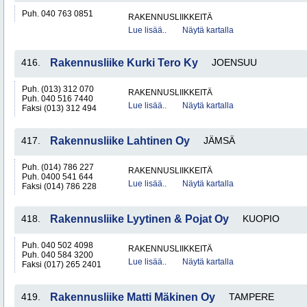
Puh. 040 763 0851
RAKENNUSLIIKKEITÄ
Lue lisää..
Näytä kartalla
416.
Rakennusliike Kurki Tero Ky
JOENSUU
Puh. (013) 312 070
RAKENNUSLIIKKEITÄ
Puh. 040 516 7440
Lue lisää..
Näytä kartalla
Faksi (013) 312 494
417.
Rakennusliike Lahtinen Oy
JÄMSÄ
Puh. (014) 786 227
RAKENNUSLIIKKEITÄ
Puh. 0400 541 644
Lue lisää..
Näytä kartalla
Faksi (014) 786 228
418.
Rakennusliike Lyytinen & Pojat Oy
KUOPIO
Puh. 040 502 4098
RAKENNUSLIIKKEITÄ
Puh. 040 584 3200
Lue lisää..
Näytä kartalla
Faksi (017) 265 2401
419.
Rakennusliike Matti Mäkinen Oy
TAMPERE