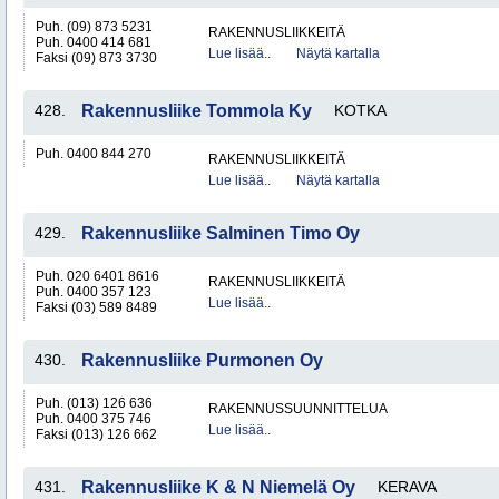
Puh. (09) 873 5231
RAKENNUSLIIKKEITÄ
Puh. 0400 414 681
Lue lisää..
Näytä kartalla
Faksi (09) 873 3730
428.
Rakennusliike Tommola Ky
KOTKA
Puh. 0400 844 270
RAKENNUSLIIKKEITÄ
Lue lisää..
Näytä kartalla
429.
Rakennusliike Salminen Timo Oy
Puh. 020 6401 8616
RAKENNUSLIIKKEITÄ
Puh. 0400 357 123
Lue lisää..
Faksi (03) 589 8489
430.
Rakennusliike Purmonen Oy
Puh. (013) 126 636
RAKENNUSSUUNNITTELUA
Puh. 0400 375 746
Lue lisää..
Faksi (013) 126 662
431.
Rakennusliike K & N Niemelä Oy
KERAVA