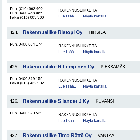
Puh. (016) 662 600
RAKENNUSLIIKKEITÄ
Puh. 0400 468 065
Lue lisää..
Näytä kartalla
Faksi (016) 663 300
424.
Rakennusliike Ristopi Oy
HIRSILÄ
Puh. 0400 634 174
RAKENNUSLIIKKEITÄ
Lue lisää..
Näytä kartalla
425.
Rakennusliike R Lempinen Oy
PIEKSÄMÄKI
Puh. 0400 869 159
RAKENNUSLIIKKEITÄ
Faksi (015) 422 982
Lue lisää..
Näytä kartalla
426.
Rakennusliike Silander J Ky
KUVANSI
Puh. 0400 570 529
RAKENNUSLIIKKEITÄ
Lue lisää..
Näytä kartalla
427.
Rakennusliike Timo Rättö Oy
VANTAA