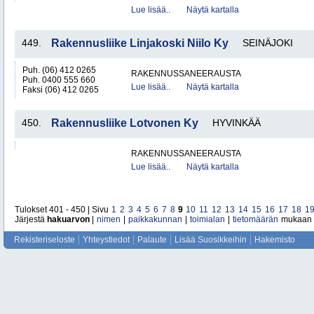
Lue lisää..
Näytä kartalla
449.
Rakennusliike Linjakoski Niilo Ky
SEINÄJOKI
Puh. (06) 412 0265
RAKENNUSSANEERAUSTA
Puh. 0400 555 660
Lue lisää..
Näytä kartalla
Faksi (06) 412 0265
450.
Rakennusliike Lotvonen Ky
HYVINKÄÄ
RAKENNUSSANEERAUSTA
Lue lisää..
Näytä kartalla
Tulokset 401 - 450 | Sivu
1
2
3
4
5
6
7
8
9
10
11
12
13
14
15
16
17
18
1
Järjestä
hakuarvon
|
nimen
|
paikkakunnan
|
toimialan
|
tietomäärän
mukaan
Rekisteriseloste
Yhteystiedot
Palaute
Lisää Suosikkeihin
Hakemisto