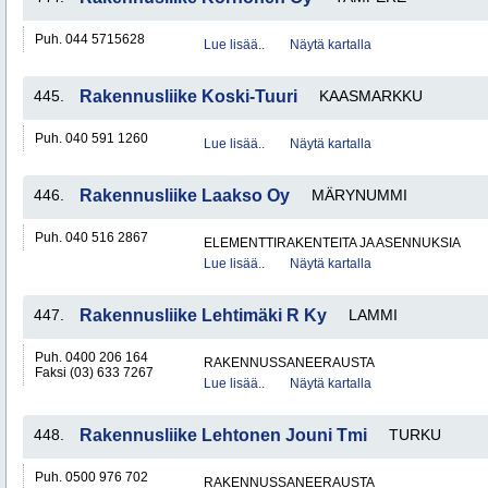
Puh. 044 5715628
Lue lisää..
Näytä kartalla
445.
Rakennusliike Koski-Tuuri
KAASMARKKU
Puh. 040 591 1260
Lue lisää..
Näytä kartalla
446.
Rakennusliike Laakso Oy
MÄRYNUMMI
Puh. 040 516 2867
ELEMENTTIRAKENTEITA JA ASENNUKSIA
Lue lisää..
Näytä kartalla
447.
Rakennusliike Lehtimäki R Ky
LAMMI
Puh. 0400 206 164
RAKENNUSSANEERAUSTA
Faksi (03) 633 7267
Lue lisää..
Näytä kartalla
448.
Rakennusliike Lehtonen Jouni Tmi
TURKU
Puh. 0500 976 702
RAKENNUSSANEERAUSTA