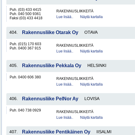
Puh. (03) 433 4415
RAKENNUSLIIKKEITÄ
Puh. 040 500 9361
Lue lisää..
Näytä kartalla
Faksi (03) 433 4418
404.
Rakennusliike Otarak Oy
OTAVA
Puh. (015) 170 603
RAKENNUSLIIKKEITÄ
Puh. 0400 367 915
Lue lisää..
Näytä kartalla
405.
Rakennusliike Pekkala Oy
HELSINKI
Puh. 0400 606 380
RAKENNUSLIIKKEITÄ
Lue lisää..
Näytä kartalla
406.
Rakennusliike PelNor Ay
LOVISA
Puh. 040 738 0929
RAKENNUSLIIKKEITÄ
Lue lisää..
Näytä kartalla
407.
Rakennusliike Pentikäinen Oy
IISALMI