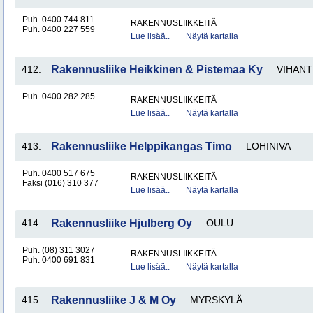
Puh. 0400 744 811
RAKENNUSLIIKKEITÄ
Puh. 0400 227 559
Lue lisää..
Näytä kartalla
412.
Rakennusliike Heikkinen & Pistemaa Ky
VIHANT
Puh. 0400 282 285
RAKENNUSLIIKKEITÄ
Lue lisää..
Näytä kartalla
413.
Rakennusliike Helppikangas Timo
LOHINIVA
Puh. 0400 517 675
RAKENNUSLIIKKEITÄ
Faksi (016) 310 377
Lue lisää..
Näytä kartalla
414.
Rakennusliike Hjulberg Oy
OULU
Puh. (08) 311 3027
RAKENNUSLIIKKEITÄ
Puh. 0400 691 831
Lue lisää..
Näytä kartalla
415.
Rakennusliike J & M Oy
MYRSKYLÄ