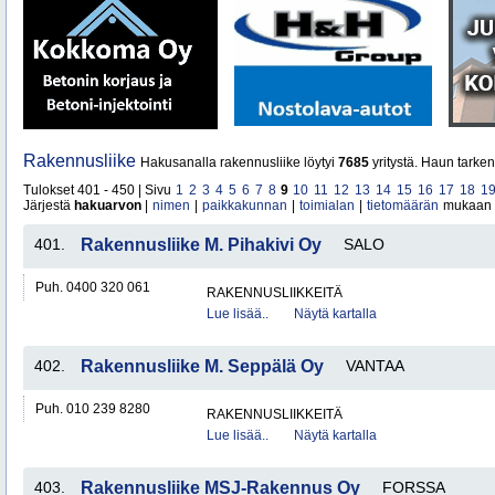
Rakennusliike
Hakusanalla rakennusliike löytyi
7685
yritystä. Haun tarke
Tulokset 401 - 450 | Sivu
1
2
3
4
5
6
7
8
9
10
11
12
13
14
15
16
17
18
1
Järjestä
hakuarvon
|
nimen
|
paikkakunnan
|
toimialan
|
tietomäärän
mukaan
401.
Rakennusliike M. Pihakivi Oy
SALO
Puh. 0400 320 061
RAKENNUSLIIKKEITÄ
Lue lisää..
Näytä kartalla
402.
Rakennusliike M. Seppälä Oy
VANTAA
Puh. 010 239 8280
RAKENNUSLIIKKEITÄ
Lue lisää..
Näytä kartalla
403.
Rakennusliike MSJ-Rakennus Oy
FORSSA