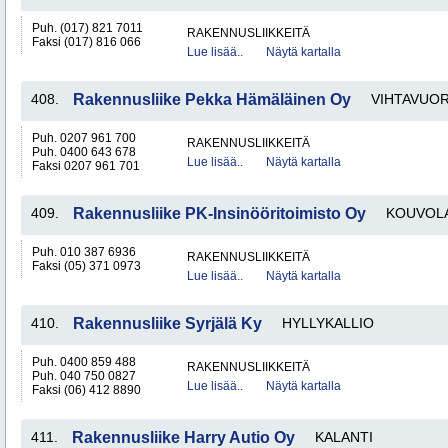
Puh. (017) 821 7011
RAKENNUSLIIKKEITÄ
Faksi (017) 816 066
Lue lisää..
Näytä kartalla
408.
Rakennusliike Pekka Hämäläinen Oy
VIHTAVUOR
Puh. 0207 961 700
RAKENNUSLIIKKEITÄ
Puh. 0400 643 678
Lue lisää..
Näytä kartalla
Faksi 0207 961 701
409.
Rakennusliike PK-Insinööritoimisto Oy
KOUVOL
Puh. 010 387 6936
RAKENNUSLIIKKEITÄ
Faksi (05) 371 0973
Lue lisää..
Näytä kartalla
410.
Rakennusliike Syrjälä Ky
HYLLYKALLIO
Puh. 0400 859 488
RAKENNUSLIIKKEITÄ
Puh. 040 750 0827
Lue lisää..
Näytä kartalla
Faksi (06) 412 8890
411.
Rakennusliike Harry Autio Oy
KALANTI