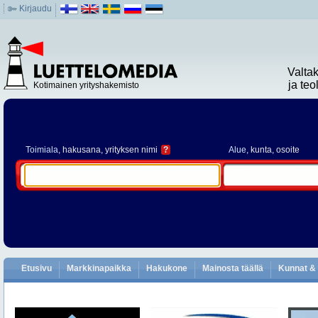
Kirjaudu
Valta
ja te
Kotimainen yrityshakemisto
Toimiala
, hakusana, yrityksen nimi
?
Alue
, kunta, osoite
Etusivu
Markkinapaikka
Hakukone
Mainosta täällä
Kunnat & 