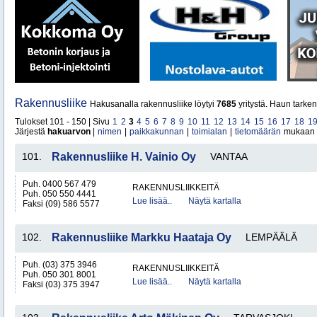
Rakennusliike
Hakusanalla rakennusliike löytyi
7685
yritystä. Haun tarke
Tulokset 101 - 150 | Sivu
1
2
3
4
5
6
7
8
9
10
11
12
13
14
15
16
17
18
1
Järjestä
hakuarvon
|
nimen
|
paikkakunnan
|
toimialan
|
tietomäärän
mukaan
101.
Rakennusliike H. Vainio Oy
VANTAA
Puh. 0400 567 479
RAKENNUSLIIKKEITÄ
Puh. 050 550 4441
Lue lisää..
Näytä kartalla
Faksi (09) 586 5577
102.
Rakennusliike Markku Haataja Oy
LEMPÄÄLÄ
Puh. (03) 375 3946
RAKENNUSLIIKKEITÄ
Puh. 050 301 8001
Lue lisää..
Näytä kartalla
Faksi (03) 375 3947