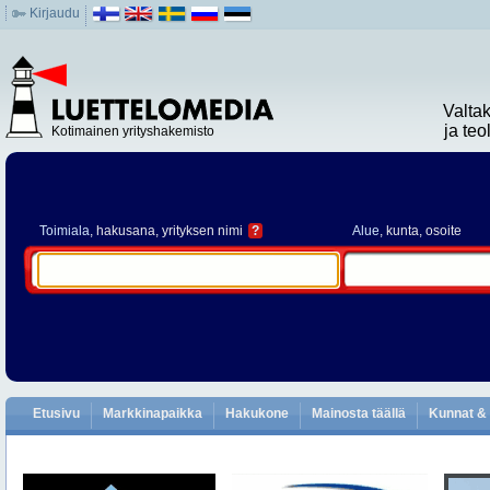
Kirjaudu
Valta
ja te
Kotimainen yrityshakemisto
Toimiala
, hakusana, yrityksen nimi
?
Alue
, kunta, osoite
Etusivu
Markkinapaikka
Hakukone
Mainosta täällä
Kunnat & 