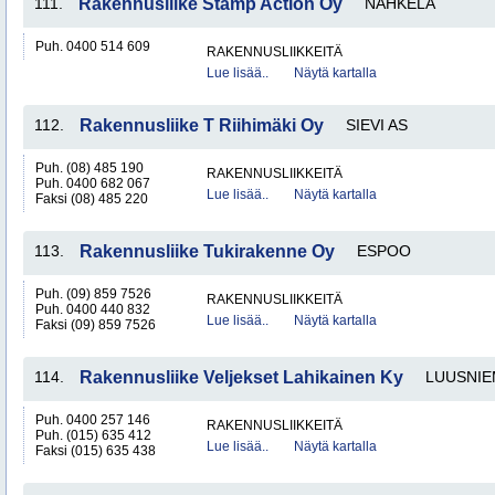
111.
Rakennusliike Stamp Action Oy
NAHKELA
Puh. 0400 514 609
RAKENNUSLIIKKEITÄ
Lue lisää..
Näytä kartalla
112.
Rakennusliike T Riihimäki Oy
SIEVI AS
Puh. (08) 485 190
RAKENNUSLIIKKEITÄ
Puh. 0400 682 067
Lue lisää..
Näytä kartalla
Faksi (08) 485 220
113.
Rakennusliike Tukirakenne Oy
ESPOO
Puh. (09) 859 7526
RAKENNUSLIIKKEITÄ
Puh. 0400 440 832
Lue lisää..
Näytä kartalla
Faksi (09) 859 7526
114.
Rakennusliike Veljekset Lahikainen Ky
LUUSNIE
Puh. 0400 257 146
RAKENNUSLIIKKEITÄ
Puh. (015) 635 412
Lue lisää..
Näytä kartalla
Faksi (015) 635 438