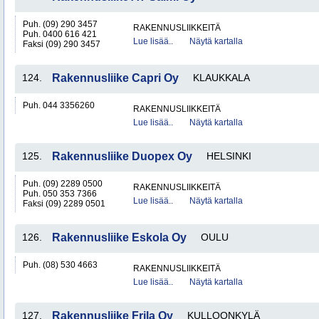
Puh. (09) 290 3457
RAKENNUSLIIKKEITÄ
Puh. 0400 616 421
Lue lisää..
Näytä kartalla
Faksi (09) 290 3457
124.
Rakennusliike Capri Oy
KLAUKKALA
Puh. 044 3356260
RAKENNUSLIIKKEITÄ
Lue lisää..
Näytä kartalla
125.
Rakennusliike Duopex Oy
HELSINKI
Puh. (09) 2289 0500
RAKENNUSLIIKKEITÄ
Puh. 050 353 7366
Lue lisää..
Näytä kartalla
Faksi (09) 2289 0501
126.
Rakennusliike Eskola Oy
OULU
Puh. (08) 530 4663
RAKENNUSLIIKKEITÄ
Lue lisää..
Näytä kartalla
127.
Rakennusliike Frila Oy
KULLOONKYLÄ