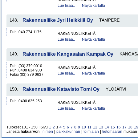
Lue lisää..
Näytä kartalla
148.
Rakennusliike Jyri Heikkilä Oy
TAMPERE
Puh. 040 774 1175
RAKENNUSLIIKKEITÄ
Lue lisää..
Näytä kartalla
149.
Rakennusliike Kangasalan Kampak Oy
KANGAS
Puh. (03) 379 0010
RAKENNUSLIIKKEITÄ
Puh. 0400 634 900
Lue lisää..
Näytä kartalla
Faksi (03) 379 0637
150.
Rakennusliike Katavisto Tomi Oy
YLÖJÄRVI
Puh. 0400 635 253
RAKENNUSLIIKKEITÄ
Lue lisää..
Näytä kartalla
Tulokset 101 - 150 | Sivu
1
2
3
4
5
6
7
8
9
10
11
12
13
14
15
16
17
18
1
Järjestä
hakuarvon
|
nimen
|
paikkakunnan
|
toimialan
|
tietomäärän
mukaan