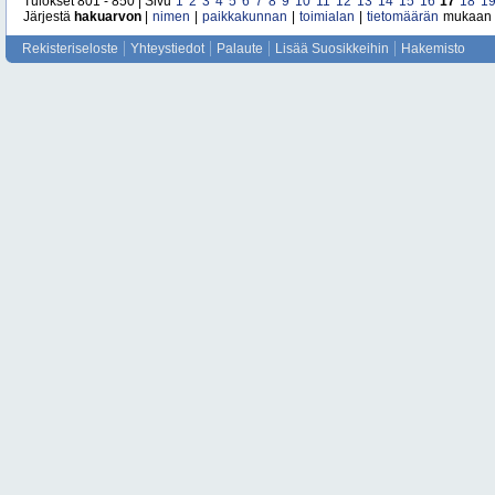
Tulokset 801 - 850 | Sivu
1
2
3
4
5
6
7
8
9
10
11
12
13
14
15
16
17
18
1
Järjestä
hakuarvon
|
nimen
|
paikkakunnan
|
toimialan
|
tietomäärän
mukaan
Rekisteriseloste
Yhteystiedot
Palaute
Lisää Suosikkeihin
Hakemisto