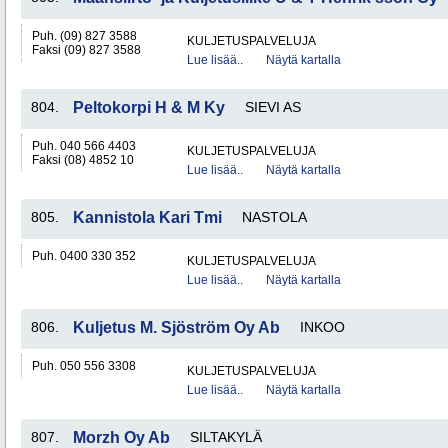
Puh. (09) 827 3588
KULJETUSPALVELUJA
Faksi (09) 827 3588
Lue lisää..
Näytä kartalla
804.
Peltokorpi H & M Ky
SIEVI AS
Puh. 040 566 4403
KULJETUSPALVELUJA
Faksi (08) 4852 10
Lue lisää..
Näytä kartalla
805.
Kannistola Kari Tmi
NASTOLA
Puh. 0400 330 352
KULJETUSPALVELUJA
Lue lisää..
Näytä kartalla
806.
Kuljetus M. Sjöström Oy Ab
INKOO
Puh. 050 556 3308
KULJETUSPALVELUJA
Lue lisää..
Näytä kartalla
807.
Morzh Oy Ab
SILTAKYLÄ