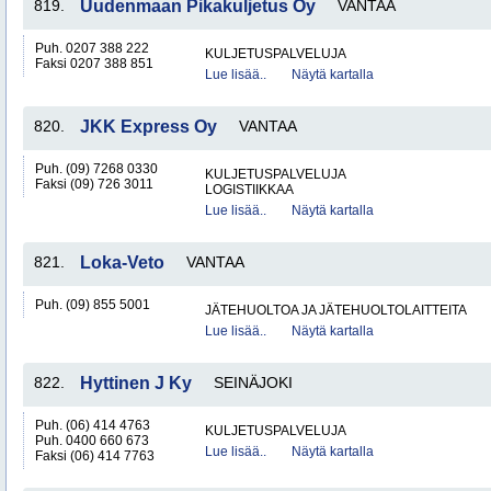
819.
Uudenmaan Pikakuljetus Oy
VANTAA
Puh. 0207 388 222
KULJETUSPALVELUJA
Faksi 0207 388 851
Lue lisää..
Näytä kartalla
820.
JKK Express Oy
VANTAA
Puh. (09) 7268 0330
KULJETUSPALVELUJA
Faksi (09) 726 3011
LOGISTIIKKAA
Lue lisää..
Näytä kartalla
821.
Loka-Veto
VANTAA
Puh. (09) 855 5001
JÄTEHUOLTOA JA JÄTEHUOLTOLAITTEITA
Lue lisää..
Näytä kartalla
822.
Hyttinen J Ky
SEINÄJOKI
Puh. (06) 414 4763
KULJETUSPALVELUJA
Puh. 0400 660 673
Lue lisää..
Näytä kartalla
Faksi (06) 414 7763