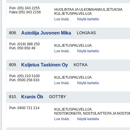
Puh. (05) 343 2255
HUOLINTAA JA ULKOMAANKULJETUKSIA
Faksi (05) 343 2156
KULJETUSPALVELUJA
Lue lisää..
Näytä kartalla
808.
Autoilija Juvonen Mika
LOHJA AS
Puh. (019) 388 250
KULJETUSPALVELUJA
Puh. 050 650 49
Lue lisää..
Näytä kartalla
809.
Kuljetus Taskinen Oy
KOTKA
Puh. (05) 210 5100
KULJETUSPALVELUJA
Puh. 0500 256 633
Lue lisää..
Näytä kartalla
810.
Kranis Öb
GOTTBY
Puh. 0400 721 214
KULJETUSPALVELUJA
NOSTOKONEITA, NOSTOLAITTEITA JA NOST
Lue lisää..
Näytä kartalla