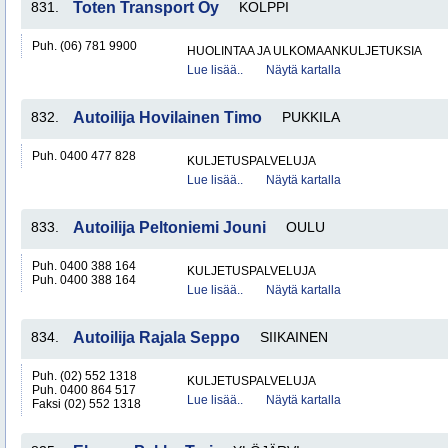
831.
Toten Transport Oy
KOLPPI
Puh. (06) 781 9900
HUOLINTAA JA ULKOMAANKULJETUKSIA
Lue lisää..
Näytä kartalla
832.
Autoilija Hovilainen Timo
PUKKILA
Puh. 0400 477 828
KULJETUSPALVELUJA
Lue lisää..
Näytä kartalla
833.
Autoilija Peltoniemi Jouni
OULU
Puh. 0400 388 164
KULJETUSPALVELUJA
Puh. 0400 388 164
Lue lisää..
Näytä kartalla
834.
Autoilija Rajala Seppo
SIIKAINEN
Puh. (02) 552 1318
KULJETUSPALVELUJA
Puh. 0400 864 517
Lue lisää..
Näytä kartalla
Faksi (02) 552 1318