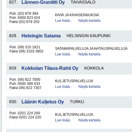
827.
Lännen-Graniitti Oy
TAIVASSALO
Puh. (02) 879 394
KIVIÄ JA KIVIASENNUKSIA
Puh. 0400 823 424
Lue lisää..
Näytä kartalla
Faksi (02) 879 203
828.
Helsingin Satama
HELSINGIN KAUPUNKI
Puh. (09) 310 1621
SATAMAPALVELUJA JA AHTAUSPALVELUJA
Faksi (09) 3103 3802
Lue lisää..
Näytä kartalla
829.
Kokkolan Tilaus-Rahti Oy
KOKKOLA
Puh. (06) 822 7000
KULJETUSPALVELUJA
Puh. 0500 368 433
Lue lisää..
Näytä kartalla
Faksi (06) 822 7307
830.
Läänin Kuljetus Oy
TURKU
Puh. 0201 224 200
KULJETUSPALVELUJA
Faksi 0201 224 220
Lue lisää..
Näytä kartalla