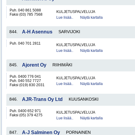
Puh. 040 861 5088
KULJETUSPALVELUJA
Faksi (03) 785 7568
Lue lisää..
Näytä kartalla
844.
A-H Asennus
SARVIJOKI
Puh. 040 701 2811
KULJETUSPALVELUJA
Lue lisää..
Näytä kartalla
845.
Ajorent Oy
RIIHIMÄKI
Puh. 0400 776 041
KULJETUSPALVELUJA
Puh. 040 552 7727
Lue lisää..
Näytä kartalla
Faksi (019) 830 2031
846.
AJR-Trans Oy Ltd
KUUSANKOSKI
Puh. 0400 652 971
KULJETUSPALVELUJA
Faksi (05) 379 4275
Lue lisää..
Näytä kartalla
847.
A-J Salminen Oy
PORNAINEN