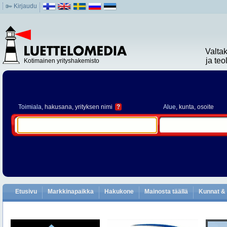
Kirjaudu
Valta
ja te
Kotimainen yrityshakemisto
Toimiala
, hakusana, yrityksen nimi
?
Alue
, kunta, osoite
Etusivu
Markkinapaikka
Hakukone
Mainosta täällä
Kunnat & 