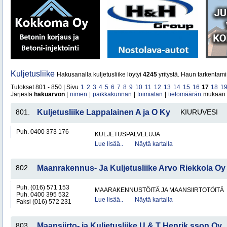
Kuljetusliike
Hakusanalla kuljetusliike löytyi
4245
yritystä. Haun tarkentami
Tulokset 801 - 850 | Sivu
1
2
3
4
5
6
7
8
9
10
11
12
13
14
15
16
17
18
1
Järjestä
hakuarvon
|
nimen
|
paikkakunnan
|
toimialan
|
tietomäärän
mukaan
801.
Kuljetusliike Lappalainen A ja O Ky
KIURUVESI
Puh. 0400 373 176
KULJETUSPALVELUJA
Lue lisää..
Näytä kartalla
802.
Maanrakennus- Ja Kuljetusliike Arvo Riekkola Oy
Puh. (016) 571 153
MAARAKENNUSTÖITÄ JA MAANSIIRTOTÖITÄ
Puh. 0400 395 532
Lue lisää..
Näytä kartalla
Faksi (016) 572 231
803.
Maansiirto- ja Kuljetusliike U & T Henrik sson Oy