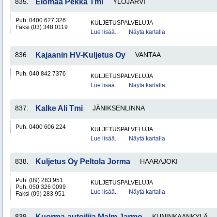
835.
Elomaa Pekka Tmi
YLÖJÄRVI
Puh. 0400 627 326
KULJETUSPALVELUJA
Faksi (03) 348 0119
Lue lisää..
Näytä kartalla
836.
Kajaanin HV-Kuljetus Oy
VANTAA
Puh. 040 842 7376
KULJETUSPALVELUJA
Lue lisää..
Näytä kartalla
837.
Kalke Ali Tmi
JÄNIKSENLINNA
Puh. 0400 606 224
KULJETUSPALVELUJA
Lue lisää..
Näytä kartalla
838.
Kuljetus Oy Peltola Jorma
HAARAJOKI
Puh. (09) 283 951
KULJETUSPALVELUJA
Puh. 050 326 0099
Lue lisää..
Näytä kartalla
Faksi (09) 283 951
839.
Kuorma-autoilija Malm Jarmo
KUNINKAANKYLÄ