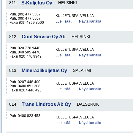
811.
S-Kuljetus Oy
HELSINKI
Puh. (09) 477 5507
KULJETUSPALVELUJA
Puh. (09) 477 5507
Lue lisää..
Näytä kartalla
Faksi (09) 4369 3500
812.
Cont Service Oy Ab
HELSINKI
Puh. 020 776 9440
KULJETUSPALVELUJA
Puh. 040 505 4470
Lue lisää..
Näytä kartalla
Faksi 020 776 9949
813.
Mineraalikuljetus Oy
SALAHMI
Puh. 0207 448 400
KULJETUSPALVELUJA
Puh. 0400 851 308
Lue lisää..
Näytä kartalla
Faksi 0207 448 493
814.
Trans Lindroos Ab Oy
DALSBRUK
Puh. 0400 823 453
KULJETUSPALVELUJA
Lue lisää..
Näytä kartalla