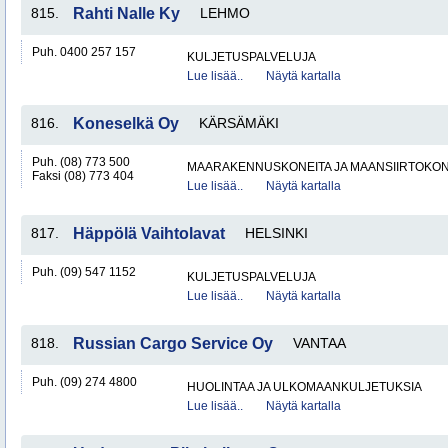
815.
Rahti Nalle Ky
LEHMO
Puh. 0400 257 157
KULJETUSPALVELUJA
Lue lisää..
Näytä kartalla
816.
Koneselkä Oy
KÄRSÄMÄKI
Puh. (08) 773 500
MAARAKENNUSKONEITA JA MAANSIIRTOKONE
Faksi (08) 773 404
Lue lisää..
Näytä kartalla
817.
Häppölä Vaihtolavat
HELSINKI
Puh. (09) 547 1152
KULJETUSPALVELUJA
Lue lisää..
Näytä kartalla
818.
Russian Cargo Service Oy
VANTAA
Puh. (09) 274 4800
HUOLINTAA JA ULKOMAANKULJETUKSIA
Lue lisää..
Näytä kartalla