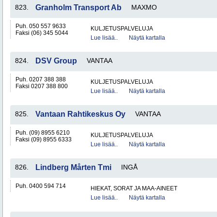
823.
Granholm Transport Ab
MAXMO
Puh. 050 557 9633
KULJETUSPALVELUJA
Faksi (06) 345 5044
Lue lisää..
Näytä kartalla
824.
DSV Group
VANTAA
Puh. 0207 388 388
KULJETUSPALVELUJA
Faksi 0207 388 800
Lue lisää..
Näytä kartalla
825.
Vantaan Rahtikeskus Oy
VANTAA
Puh. (09) 8955 6210
KULJETUSPALVELUJA
Faksi (09) 8955 6333
Lue lisää..
Näytä kartalla
826.
Lindberg Mårten Tmi
INGÅ
Puh. 0400 594 714
HIEKAT, SORAT JA MAA-AINEET
Lue lisää..
Näytä kartalla