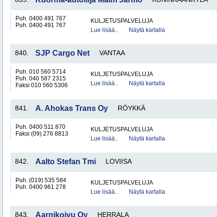
Puh. 0400 491 767
KULJETUSPALVELUJA
Puh. 0400 491 767
Lue lisää..
Näytä kartalla
840.
SJP Cargo Net
VANTAA
Puh. 010 560 5714
KULJETUSPALVELUJA
Puh. 040 587 2315
Lue lisää..
Näytä kartalla
Faksi 010 560 5306
841.
A. Ahokas Trans Oy
RÖYKKÄ
Puh. 0400 511 870
KULJETUSPALVELUJA
Faksi (09) 276 8813
Lue lisää..
Näytä kartalla
842.
Aalto Stefan Tmi
LOVIISA
Puh. (019) 535 584
KULJETUSPALVELUJA
Puh. 0400 961 278
Lue lisää..
Näytä kartalla
843.
Aarnikoivu Oy
HERRALA