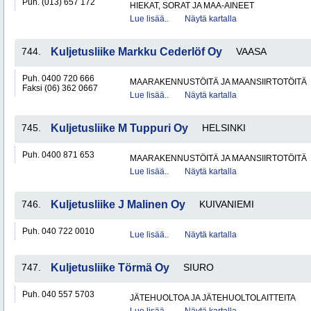
Puh. (013) 657 172
HIEKAT, SORAT JA MAA-AINEET
Lue lisää..
Näytä kartalla
744.
Kuljetusliike Markku Cederlöf Oy
VAASA
Puh. 0400 720 666
MAARAKENNUSTÖITÄ JA MAANSIIRTOTÖITÄ
Faksi (06) 362 0667
Lue lisää..
Näytä kartalla
745.
Kuljetusliike M Tuppuri Oy
HELSINKI
Puh. 0400 871 653
MAARAKENNUSTÖITÄ JA MAANSIIRTOTÖITÄ
Lue lisää..
Näytä kartalla
746.
Kuljetusliike J Malinen Oy
KUIVANIEMI
Puh. 040 722 0010
Lue lisää..
Näytä kartalla
747.
Kuljetusliike Törmä Oy
SIURO
Puh. 040 557 5703
JÄTEHUOLTOA JA JÄTEHUOLTOLAITTEITA