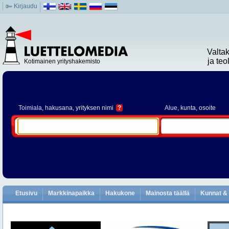
Kirjaudu
Valta
ja te
Kotimainen yrityshakemisto
Toimiala
, hakusana, yrityksen nimi
?
Alue
, kunta, osoite
Etusivu
Markkinapaikka
Hakukone
Mainosta täällä
Kunnat & 