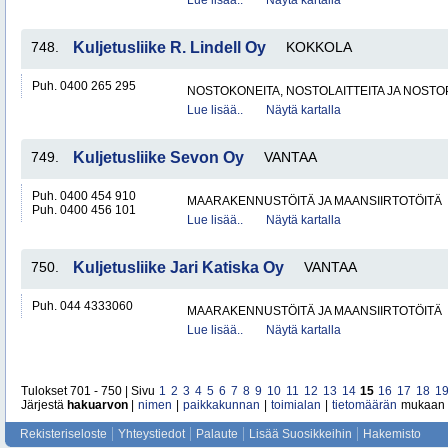
Lue lisää..
Näytä kartalla
748.
Kuljetusliike R. Lindell Oy
KOKKOLA
Puh. 0400 265 295
NOSTOKONEITA, NOSTOLAITTEITA JA NOST
Lue lisää..
Näytä kartalla
749.
Kuljetusliike Sevon Oy
VANTAA
Puh. 0400 454 910
MAARAKENNUSTÖITÄ JA MAANSIIRTOTÖITÄ
Puh. 0400 456 101
Lue lisää..
Näytä kartalla
750.
Kuljetusliike Jari Katiska Oy
VANTAA
Puh. 044 4333060
MAARAKENNUSTÖITÄ JA MAANSIIRTOTÖITÄ
Lue lisää..
Näytä kartalla
Tulokset 701 - 750 | Sivu
1
2
3
4
5
6
7
8
9
10
11
12
13
14
15
16
17
18
1
Järjestä
hakuarvon
|
nimen
|
paikkakunnan
|
toimialan
|
tietomäärän
mukaan
Rekisteriseloste
Yhteystiedot
Palaute
Lisää Suosikkeihin
Hakemisto