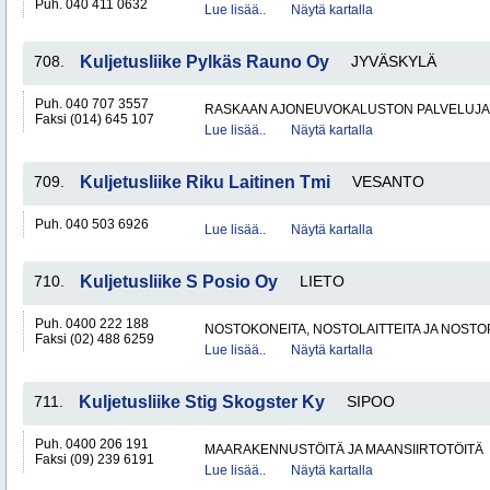
Puh. 040 411 0632
Lue lisää..
Näytä kartalla
708.
Kuljetusliike Pylkäs Rauno Oy
JYVÄSKYLÄ
Puh. 040 707 3557
RASKAAN AJONEUVOKALUSTON PALVELUJA
Faksi (014) 645 107
Lue lisää..
Näytä kartalla
709.
Kuljetusliike Riku Laitinen Tmi
VESANTO
Puh. 040 503 6926
Lue lisää..
Näytä kartalla
710.
Kuljetusliike S Posio Oy
LIETO
Puh. 0400 222 188
NOSTOKONEITA, NOSTOLAITTEITA JA NOST
Faksi (02) 488 6259
Lue lisää..
Näytä kartalla
711.
Kuljetusliike Stig Skogster Ky
SIPOO
Puh. 0400 206 191
MAARAKENNUSTÖITÄ JA MAANSIIRTOTÖITÄ
Faksi (09) 239 6191
Lue lisää..
Näytä kartalla