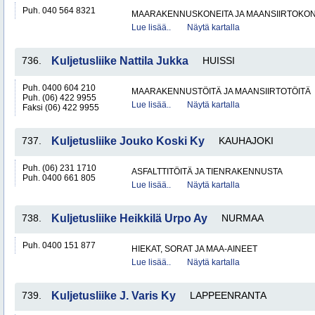
Puh. 040 564 8321
MAARAKENNUSKONEITA JA MAANSIIRTOKONE
Lue lisää..
Näytä kartalla
736.
Kuljetusliike Nattila Jukka
HUISSI
Puh. 0400 604 210
MAARAKENNUSTÖITÄ JA MAANSIIRTOTÖITÄ
Puh. (06) 422 9955
Lue lisää..
Näytä kartalla
Faksi (06) 422 9955
737.
Kuljetusliike Jouko Koski Ky
KAUHAJOKI
Puh. (06) 231 1710
ASFALTTITÖITÄ JA TIENRAKENNUSTA
Puh. 0400 661 805
Lue lisää..
Näytä kartalla
738.
Kuljetusliike Heikkilä Urpo Ay
NURMAA
Puh. 0400 151 877
HIEKAT, SORAT JA MAA-AINEET
Lue lisää..
Näytä kartalla
739.
Kuljetusliike J. Varis Ky
LAPPEENRANTA