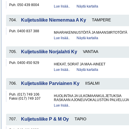
Puh. 050 439 8004
Lue lisää..
Näytä kartalla
704.
Kuljetusliike Niemenmaa A Ky
TAMPERE
Puh. 0400 837 388
MAARAKENNUSTÖITÄ JA MAANSIIRTOTÖITÄ
Lue lisää..
Näytä kartalla
705.
Kuljetusliike Norjalahti Ky
VANTAA
Puh. 0400 450 929
HIEKAT, SORAT JA MAA-AINEET
Lue lisää..
Näytä kartalla
706.
Kuljetusliike Parviainen Ky
IISALMI
Puh. (017) 749 106
HUOLINTAA JA ULKOMAANKULJETUKSIA
Faksi (017) 749 107
RASKAAN AJONEUVOKALUSTON PALVELUJA
Lue lisää..
707.
Kuljetusliike P & M Oy
TAPIO