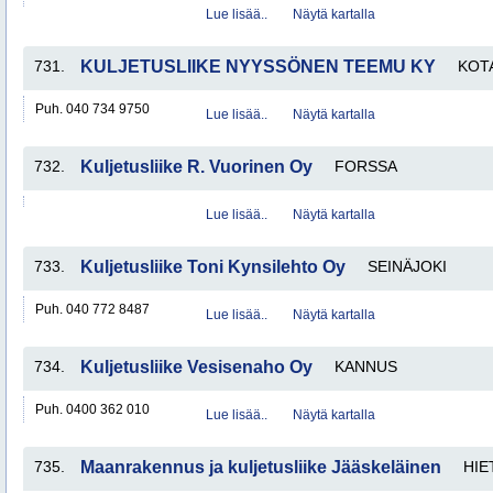
Lue lisää..
Näytä kartalla
731.
KULJETUSLIIKE NYYSSÖNEN TEEMU KY
KOT
Puh. 040 734 9750
Lue lisää..
Näytä kartalla
732.
Kuljetusliike R. Vuorinen Oy
FORSSA
Lue lisää..
Näytä kartalla
733.
Kuljetusliike Toni Kynsilehto Oy
SEINÄJOKI
Puh. 040 772 8487
Lue lisää..
Näytä kartalla
734.
Kuljetusliike Vesisenaho Oy
KANNUS
Puh. 0400 362 010
Lue lisää..
Näytä kartalla
735.
Maanrakennus ja kuljetusliike Jääskeläinen
HIE