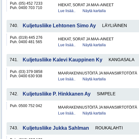
Puh. (05) 452 7233
HIEKAT, SORAT JA MAA-AINEET
Puh. 0400 703 710
Lue lisää..
Näytä kartalla
740.
Kuljetusliike Lehtonen Simo Ay
LÄYLIÄINEN
Puh. (019) 445 276
HIEKAT, SORAT JA MAA-AINEET
Puh. 0400 481 565
Lue lisää..
Näytä kartalla
741.
Kuljetusliike Kalevi Kauppinen Ky
KANGASALA
Puh. (03) 379 0858
MAARAKENNUSTÖITÄ JA MAANSIIRTOTÖITÄ
Puh. 0400 630 938
Lue lisää..
Näytä kartalla
742.
Kuljetusliike P. Hinkkanen Ay
SIMPELE
Puh. 0500 752 042
MAARAKENNUSTÖITÄ JA MAANSIIRTOTÖITÄ
Lue lisää..
Näytä kartalla
743.
Kuljetusliike Jukka Sahlman
ROUKALAHTI