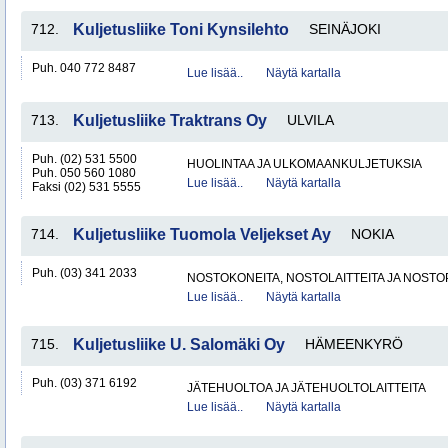
712.
Kuljetusliike Toni Kynsilehto
SEINÄJOKI
Puh. 040 772 8487
Lue lisää..
Näytä kartalla
713.
Kuljetusliike Traktrans Oy
ULVILA
Puh. (02) 531 5500
HUOLINTAA JA ULKOMAANKULJETUKSIA
Puh. 050 560 1080
Lue lisää..
Näytä kartalla
Faksi (02) 531 5555
714.
Kuljetusliike Tuomola Veljekset Ay
NOKIA
Puh. (03) 341 2033
NOSTOKONEITA, NOSTOLAITTEITA JA NOST
Lue lisää..
Näytä kartalla
715.
Kuljetusliike U. Salomäki Oy
HÄMEENKYRÖ
Puh. (03) 371 6192
JÄTEHUOLTOA JA JÄTEHUOLTOLAITTEITA
Lue lisää..
Näytä kartalla