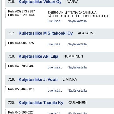
716.
Kuljetusliike Viikari Oy
NARVA
Puh. (03) 373 7387
ENERGIAN MYYNTIÄ JA JAKELUA
Puh. 0400 298 644
JÄTEHUOLTOA JA JÄTEHUOLTOLAITTEITA
Lue lisää..
Näytä kartalla
717.
Kuljetusliike M Siltakoski Oy
ALAJÄRVI
Puh. 044 0868725
Lue lisää..
Näytä kartalla
718.
Kuljetusliike Aki Lilja
NUMMINEN
Puh. 040 705 8489
Lue lisää..
Näytä kartalla
719.
Kuljetusliike J. Vuoti
LIMINKA
Puh. 050 464 6014
Lue lisää..
Näytä kartalla
720.
Kuljetusliike Taanila Ky
OULAINEN
Puh. 040 596 6224
Lue lisää..
Näytä kartalla