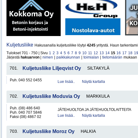
Kuljetusliike
Hakusanalla kuljetusliike löytyi
4245
yritystä. Haun tarkentami
Tulokset 701 - 750 | Sivu
1
2
3
4
5
6
7
8
9
10
11
12
13
14
15
16
17
18
1
Järjestä
hakuarvon
|
nimen
|
paikkakunnan
|
toimialan
|
tietomäärän
mukaan
701.
Kuljetusliike Liljeqvist Oy
SILTAKYLÄ
Puh. 040 552 0455
Lue lisää..
Näytä kartalla
702.
Kuljetusliike Moduvia Oy
MARKKULA
Puh. (08) 486 640
JÄTEHUOLTOA JA JÄTEHUOLTOLAITTEITA
Puh. 040 707 5846
Lue lisää..
Näytä kartalla
Faksi (08) 4867 02
703.
Kuljetusliike Moroz Oy
HALKIA