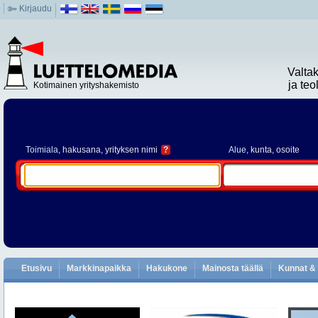
Kirjaudu
Valta
ja te
Kotimainen yrityshakemisto
Toimiala
, hakusana, yrityksen nimi
?
Alue
, kunta, osoite
Etusivu
Markkinapaikka
Hakukone
Mainosta täällä
Kunnat & 