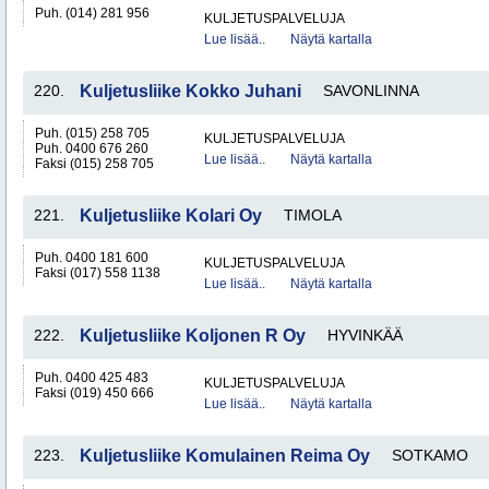
Puh. (014) 281 956
KULJETUSPALVELUJA
Lue lisää..
Näytä kartalla
220.
Kuljetusliike Kokko Juhani
SAVONLINNA
Puh. (015) 258 705
KULJETUSPALVELUJA
Puh. 0400 676 260
Lue lisää..
Näytä kartalla
Faksi (015) 258 705
221.
Kuljetusliike Kolari Oy
TIMOLA
Puh. 0400 181 600
KULJETUSPALVELUJA
Faksi (017) 558 1138
Lue lisää..
Näytä kartalla
222.
Kuljetusliike Koljonen R Oy
HYVINKÄÄ
Puh. 0400 425 483
KULJETUSPALVELUJA
Faksi (019) 450 666
Lue lisää..
Näytä kartalla
223.
Kuljetusliike Komulainen Reima Oy
SOTKAMO