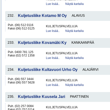
Lue lisää..
Näytä kartalla
232.
Kuljetusliike Kotamo M Oy
ALAVUS
Puh. (06) 512 0116
KULJETUSPALVELUJA
Faksi (06) 512 0125
Lue lisää..
Näytä kartalla
233.
Kuljetusliike Kovamäki Ky
KANKAANPÄÄ
Puh. 0400 781 125
KULJETUSPALVELUJA
Faksi (02) 572 1358
Lue lisää..
Näytä kartalla
234.
Kuljetusliike Kultavuori Urho Oy
ALAJÄRVI
Puh. (06) 557 3444
KULJETUSPALVELUJA
Faksi (06) 557 5628
Lue lisää..
Näytä kartalla
235.
Kuljetusliike Kuusela Jari
PAATTINEN
Puh. (02) 257 0084
KULJETUSPALVELUJA
Faksi (02) 257 0114