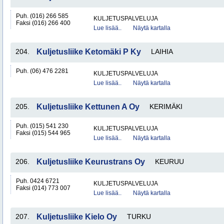
Puh. (016) 266 585
KULJETUSPALVELUJA
Faksi (016) 266 400
Lue lisää..
Näytä kartalla
204.
Kuljetusliike Ketomäki P Ky
LAIHIA
Puh. (06) 476 2281
KULJETUSPALVELUJA
Lue lisää..
Näytä kartalla
205.
Kuljetusliike Kettunen A Oy
KERIMÄKI
Puh. (015) 541 230
KULJETUSPALVELUJA
Faksi (015) 544 965
Lue lisää..
Näytä kartalla
206.
Kuljetusliike Keurustrans Oy
KEURUU
Puh. 0424 6721
KULJETUSPALVELUJA
Faksi (014) 773 007
Lue lisää..
Näytä kartalla
207.
Kuljetusliike Kielo Oy
TURKU