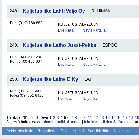
248.
Kuljetusliike Lahti Veijo Oy
RIIHIMÄKI
Puh. (019) 760 883
KULJETUSPALVELUJA
Lue lisää..
Näytä kartalla
249.
Kuljetusliike Laiho Jussi-Pekka
ESPOO
Puh. 0400 870 280
KULJETUSPALVELUJA
Puh. 0400 450 807
Lue lisää..
Näytä kartalla
250.
Kuljetusliike Laine E Ky
LAHTI
Puh. (03) 751 6966
KULJETUSPALVELUJA
Faksi (03) 751 6922
Lue lisää..
Näytä kartalla
Tulokset 201 - 250 | Sivu
1
2
3
4
5
6
7
8
9
10
11
12
13
14
15
16
17
18
1
Järjestä
hakuarvon
|
nimen
|
paikkakunnan
|
toimialan
|
tietomäärän
mukaan
Rekisteriseloste
Yhteystiedot
Palaute
Lisää Suosikkeihin
Hakemisto