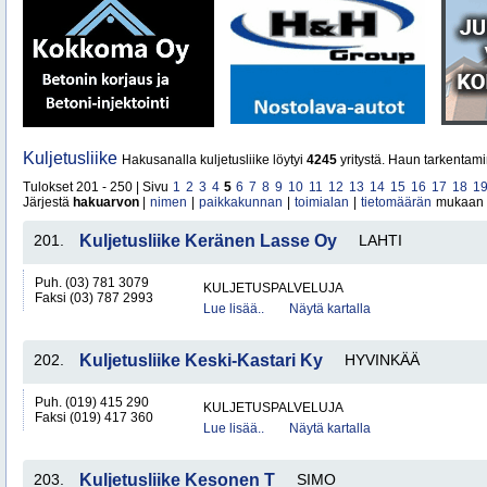
Kuljetusliike
Hakusanalla kuljetusliike löytyi
4245
yritystä. Haun tarkentami
Tulokset 201 - 250 | Sivu
1
2
3
4
5
6
7
8
9
10
11
12
13
14
15
16
17
18
1
Järjestä
hakuarvon
|
nimen
|
paikkakunnan
|
toimialan
|
tietomäärän
mukaan
201.
Kuljetusliike Keränen Lasse Oy
LAHTI
Puh. (03) 781 3079
KULJETUSPALVELUJA
Faksi (03) 787 2993
Lue lisää..
Näytä kartalla
202.
Kuljetusliike Keski-Kastari Ky
HYVINKÄÄ
Puh. (019) 415 290
KULJETUSPALVELUJA
Faksi (019) 417 360
Lue lisää..
Näytä kartalla
203.
Kuljetusliike Kesonen T
SIMO