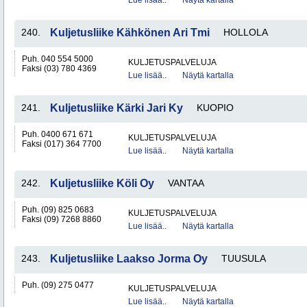
Lue lisää..
Näytä kartalla
240.
Kuljetusliike Kähkönen Ari Tmi
HOLLOLA
Puh. 040 554 5000
KULJETUSPALVELUJA
Faksi (03) 780 4369
Lue lisää..
Näytä kartalla
241.
Kuljetusliike Kärki Jari Ky
KUOPIO
Puh. 0400 671 671
KULJETUSPALVELUJA
Faksi (017) 364 7700
Lue lisää..
Näytä kartalla
242.
Kuljetusliike Köli Oy
VANTAA
Puh. (09) 825 0683
KULJETUSPALVELUJA
Faksi (09) 7268 8860
Lue lisää..
Näytä kartalla
243.
Kuljetusliike Laakso Jorma Oy
TUUSULA
Puh. (09) 275 0477
KULJETUSPALVELUJA
Lue lisää..
Näytä kartalla