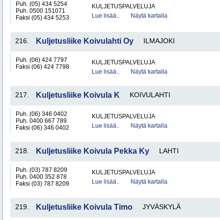
Puh. (05) 434 5254
KULJETUSPALVELUJA
Puh. 0500 151071
Lue lisää..
Näytä kartalla
Faksi (05) 434 5253
216.
Kuljetusliike Koivulahti Oy
ILMAJOKI
Puh. (06) 424 7797
KULJETUSPALVELUJA
Faksi (06) 424 7798
Lue lisää..
Näytä kartalla
217.
Kuljetusliike Koivula K
KOIVULAHTI
Puh. (06) 346 0402
KULJETUSPALVELUJA
Puh. 0400 667 789
Lue lisää..
Näytä kartalla
Faksi (06) 346 0402
218.
Kuljetusliike Koivula Pekka Ky
LAHTI
Puh. (03) 787 8209
KULJETUSPALVELUJA
Puh. 0400 352 878
Lue lisää..
Näytä kartalla
Faksi (03) 787 8209
219.
Kuljetusliike Koivula Timo
JYVÄSKYLÄ