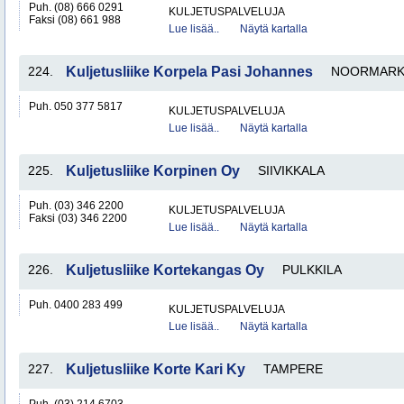
Puh. (08) 666 0291
KULJETUSPALVELUJA
Faksi (08) 661 988
Lue lisää..
Näytä kartalla
224.
Kuljetusliike Korpela Pasi Johannes
NOORMARK
Puh. 050 377 5817
KULJETUSPALVELUJA
Lue lisää..
Näytä kartalla
225.
Kuljetusliike Korpinen Oy
SIIVIKKALA
Puh. (03) 346 2200
KULJETUSPALVELUJA
Faksi (03) 346 2200
Lue lisää..
Näytä kartalla
226.
Kuljetusliike Kortekangas Oy
PULKKILA
Puh. 0400 283 499
KULJETUSPALVELUJA
Lue lisää..
Näytä kartalla
227.
Kuljetusliike Korte Kari Ky
TAMPERE