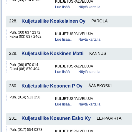
Puh. (03) 214 6703
KULJETUSPALVELUJA
Lue lisää..
Näytä kartalla
228.
Kuljetusliike Koskelainen Oy
PAROLA
Puh. (03) 637 2372
KULJETUSPALVELUJA
Faksi (03) 637 2462
Lue lisää..
Näytä kartalla
229.
Kuljetusliike Koskinen Matti
KANNUS
Puh. (06) 870 014
KULJETUSPALVELUJA
Faksi (06) 870 404
Lue lisää..
Näytä kartalla
230.
Kuljetusliike Kosonen P Oy
ÄÄNEKOSKI
Puh. (014) 513 258
KULJETUSPALVELUJA
Lue lisää..
Näytä kartalla
231.
Kuljetusliike Kosunen Esko Ky
LEPPÄVIRTA
Puh. (017) 554 0378
KULJETUSPALVELUJA