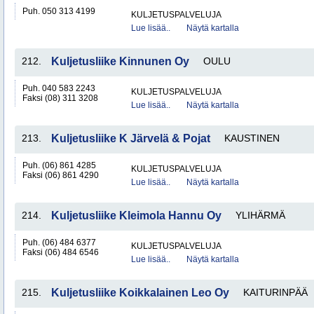
Puh. 050 313 4199
KULJETUSPALVELUJA
Lue lisää..
Näytä kartalla
212.
Kuljetusliike Kinnunen Oy
OULU
Puh. 040 583 2243
KULJETUSPALVELUJA
Faksi (08) 311 3208
Lue lisää..
Näytä kartalla
213.
Kuljetusliike K Järvelä & Pojat
KAUSTINEN
Puh. (06) 861 4285
KULJETUSPALVELUJA
Faksi (06) 861 4290
Lue lisää..
Näytä kartalla
214.
Kuljetusliike Kleimola Hannu Oy
YLIHÄRMÄ
Puh. (06) 484 6377
KULJETUSPALVELUJA
Faksi (06) 484 6546
Lue lisää..
Näytä kartalla
215.
Kuljetusliike Koikkalainen Leo Oy
KAITURINPÄÄ