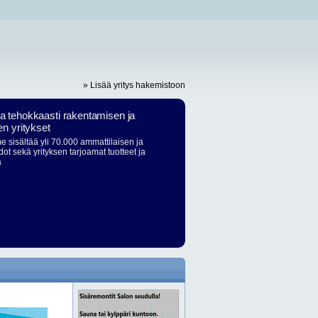
» Lisää yritys hakemistoon
ja tehokkaasti rakentamisen ja
en yritykset
 sisältää yli 70.000 ammattilaisen ja
dot sekä yrityksen tarjoamat tuotteet ja
ä