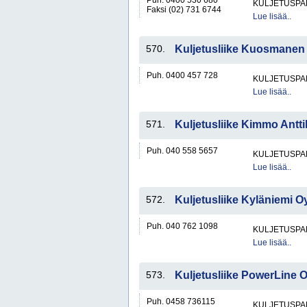
Puh. 0400 530 680
KULJETUSPA
Faksi (02) 731 6744
Lue lisää..
570.
Kuljetusliike Kuosmanen
Puh. 0400 457 728
KULJETUSPA
Lue lisää..
571.
Kuljetusliike Kimmo Antti
Puh. 040 558 5657
KULJETUSPA
Lue lisää..
572.
Kuljetusliike Kyläniemi O
Puh. 040 762 1098
KULJETUSPA
Lue lisää..
573.
Kuljetusliike PowerLine 
Puh. 0458 736115
KULJETUSPA