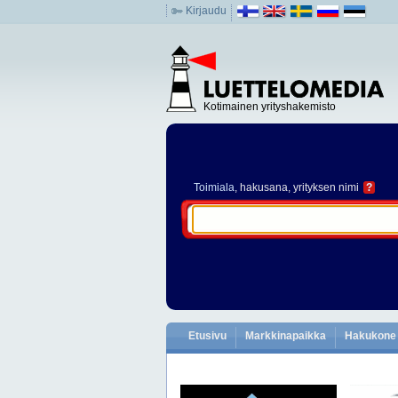
Kirjaudu
Kotimainen yrityshakemisto
Toimiala
, hakusana, yrityksen nimi
?
Etusivu
Markkinapaikka
Hakukone