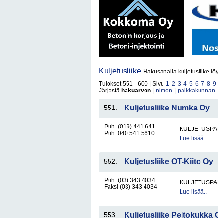
Kuljetusliike
Hakusanalla kuljetusliike lö
Tulokset 551 - 600 | Sivu
1
2
3
4
5
6
7
8
9
Järjestä
hakuarvon
|
nimen
|
paikkakunnan
551.
Kuljetusliike Numka Oy
Puh. (019) 441 641
KULJETUSPA
Puh. 040 541 5610
Lue lisää..
552.
Kuljetusliike OT-Kiito Oy
Puh. (03) 343 4034
KULJETUSPA
Faksi (03) 343 4034
Lue lisää..
553.
Kuljetusliike Peltokukka 