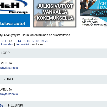
ytyi
4245
yritystä. Haun tarkentaminen on suositeltavaa.
10
11
12
13
14
15
16
17
18
19
20
|
toimialan
|
tietomäärän
mukaan
LOPPI
LVELUJA
Näytä kartalla
SIURO
LVELUJA
Näytä kartalla
Oy
HELSINKI