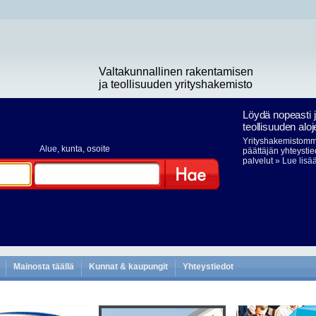
Valtakunnallinen rakentamisen
ja teollisuuden yrityshakemisto
Löydä nopeasti 
teollisuuden aloj
Yrityshakemistomme
Alue
, kunta, osoite
päättäjän yhteystie
palvelut
» Lue lisä
Hae
Mainosta täällä
Kunnat & kaupungit
Yhteystiedot