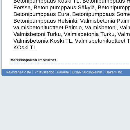
Betonipumppaus Koski TL, Betonipumppaus H
Forssa, Betonipumppaus Säkylä, Betonipump
Betonipumppaus Eura, Betonipumppaus Some
Betonipumppaus Helsinki, Valmisbetonia Paimi
valmisbetonituotteet Paimio, Valmisbetoni, Valm
Valmisbetoni Turku, Valmisbetonia Turku, Valm
Valmisbetonia Koski TL, Valmisbetonituotteet T
KOski TL
Markkinapaikan ilmoitukset
Rekisteriseloste
Yhteystiedot
Palaute
Lisää Suosikkeihin
Hakemisto