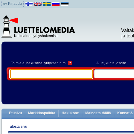
Kirjaudu
Valta
ja te
Kotimainen yrityshakemisto
Toimiala
, hakusana, yrityksen nimi
?
Alue
, kunta, osoite
Etusivu
Markkinapaikka
Hakukone
Mainosta täällä
Kunnat & 
Tulosta sivu