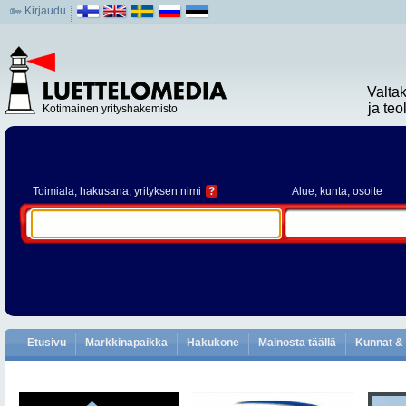
Kirjaudu
Valta
ja te
Kotimainen yrityshakemisto
Toimiala
, hakusana, yrityksen nimi
?
Alue
, kunta, osoite
Etusivu
Markkinapaikka
Hakukone
Mainosta täällä
Kunnat & 