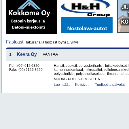
Fastcast
Hakusanalla fastcast löytyi
1
. yritys
1.
Kevra Oy
VANTAA
Puh. (09) 612 6820
Hartsit, epoksit, polyesterihartsit, lujitekudokset,
Faksi (09) 6126 8220
karhennuskankaat, mikropallot, selluloosamikroku
polyesterikitit, polyesteritasoitteet, ilmanjohtohuo
MUOVI - PUOLIVALMISTEITA
Lue lisää..
Kotisivut
Tuotteet ja palvelut