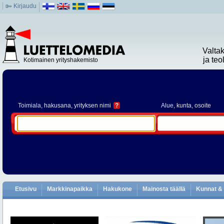
Kirjaudu
Valta
ja te
Kotimainen yrityshakemisto
Toimiala
, hakusana, yrityksen nimi
?
Alue
, kunta, osoite
Etusivu
Markkinapaikka
Hakukone
Mainosta täällä
Kunnat & 