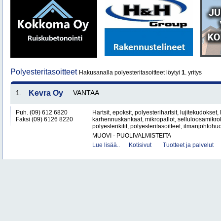
Polyesteritasoitteet
Hakusanalla polyesteritasoitteet löytyi
1
. yritys
1.
Kevra Oy
VANTAA
Puh. (09) 612 6820
Hartsit, epoksit, polyesterihartsit, lujitekudokset,
Faksi (09) 6126 8220
karhennuskankaat, mikropallot, selluloosamikroku
polyesterikitit, polyesteritasoitteet, ilmanjohtohuo
MUOVI - PUOLIVALMISTEITA
Lue lisää..
Kotisivut
Tuotteet ja palvelut