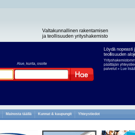
Valtakunnallinen rakentamisen
ja teollisuuden yrityshakemisto
Löydä nopeasti 
teollisuuden aloj
Yrityshakemistomme
Alue
, kunta, osoite
päättäjän yhteystie
palvelut
» Lue lisä
Hae
Mainosta täällä
Kunnat & kaupungit
Yhteystiedot