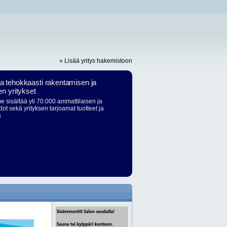
» Lisää yritys hakemistoon
ja tehokkaasti rakentamisen ja
en yritykset
 sisältää yli 70.000 ammattilaisen ja
dot sekä yrityksen tarjoamat tuotteet ja
ä