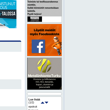
Lue lisää
(
1
/2)
epoksit