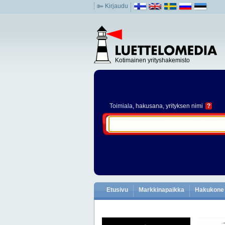
Kirjaudu
Kotimainen yrityshakemisto
Toimiala
, hakusana, yrityksen nimi
?
Etusivu
Markkinapaikka
Hakukone