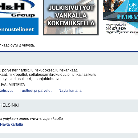
nkaat löytyi
2
yritystä.
t, polyesterihartsit, lujitekudokset, lujitekankaat,
at, mikropallot, selluloosamikrokuidut, piituhka, lasikuitu,
 polyesteritasoitteet, ilmanjohtohuovat, ..
LIVALMISTEITA
Kotisivut
Tuotteet ja palvelut
Näytä kartalla
HELSINKI
yi yrityksen omien www-sivujen kautta
Näytä kartalla