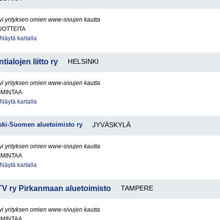
yi yrityksen omien www-sivujen kautta
OTTEITA
Näytä kartalla
tialojen liitto ry
HELSINKI
yi yrityksen omien www-sivujen kautta
IMINTAA
Näytä kartalla
ski-Suomen aluetoimisto ry
JYVÄSKYLÄ
yi yrityksen omien www-sivujen kautta
IMINTAA
Näytä kartalla
KTV ry Pirkanmaan aluetoimisto
TAMPERE
yi yrityksen omien www-sivujen kautta
IMINTAA