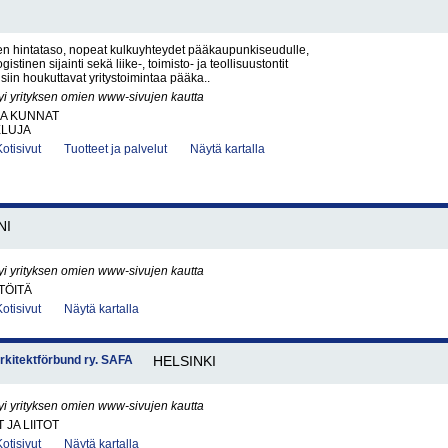
en hintataso, nopeat kulkuyhteydet pääkaupunkiseudulle,
istinen sijainti sekä liike-, toimisto- ja teollisuustontit
eisiin houkuttavat yritystoimintaa pääka..
yi yrityksen omien www-sivujen kautta
JA KUNNAT
ELUJA
Kotisivut
Tuotteet ja palvelut
Näytä kartalla
NI
yi yrityksen omien www-sivujen kautta
TÖITÄ
Kotisivut
Näytä kartalla
Arkitektförbund ry. SAFA
HELSINKI
yi yrityksen omien www-sivujen kautta
JA LIITOT
Kotisivut
Näytä kartalla