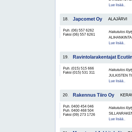
Lue lisää..
18.
Japcomet Oy
ALAJÄRVI
Puh. (06) 557 6262
Hakutulos löyt
Faksi (06) 557 6261
ALIHANKINTA
Lue lisää..
19.
Ravintolarakentajat Ecutii
Puh. (015) 515 666
Hakutulos löyt
Faksi (015) 531 311
JULKISTEN T
Lue lisää..
20.
Rakennus Tiiro Oy
KERA
Puh. 0400 454 046
Hakutulos löyt
Puh. 0400 468 504
SILLANRAKE
Faksi (09) 273 1726
Lue lisää..