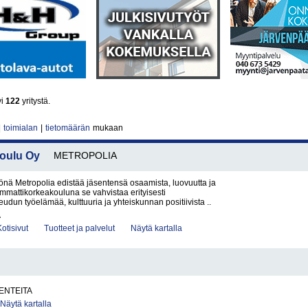
yi
122
yritystä.
|
toimialan
|
tietomäärän
mukaan
oulu Oy
METROPOLIA
nä Metropolia edistää jäsentensä osaamista, luovuutta ja
Ammattikorkeakouluna se vahvistaa erityisesti
dun työelämää, kulttuuria ja yhteiskunnan positiivista ..
A
Kotisivut
Tuotteet ja palvelut
Näytä kartalla
ENTEITA
Näytä kartalla