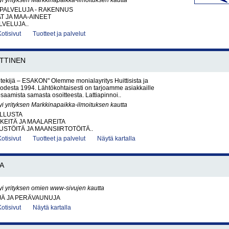
yi yrityksen Markkinapaikka-ilmoituksen kautta
PALVELUJA - RAKENNUS
AT JA MAA-AINEET
VELUJA..
Kotisivut
Tuotteet ja palvelut
TTINEN
i tekijä – ESAKON" Olemme monialayritys Huittisista ja
uodesta 1994. Lähtökohtaisesti on tarjoamme asiakkaille
saamista samasta osoitteesta. Lattiapinnoi..
yi yrityksen Markkinapaikka-ilmoituksen kautta
LLUSTA
KEITÄ JA MAALAREITA
TÖITÄ JA MAANSIIRTOTÖITÄ..
Kotisivut
Tuotteet ja palvelut
Näytä kartalla
A
yi yrityksen omien www-sivujen kautta
Ä JA PERÄVAUNUJA
Kotisivut
Näytä kartalla