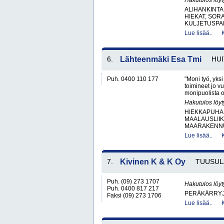
Hakutulos löyt
ALIHANKINTA
HIEKAT, SOR
KULJETUSPAL
Lue lisää..
6.
Lähteenmäki Esa Tmi
HUI
Puh. 0400 110 177
"Moni työ, yks
toimineet jo v
monipuolista o
Hakutulos löyt
HIEKKAPUHA
MAALAUSLIIK
MAARAKENNUS
Lue lisää..
7.
Kivinen K & K Oy
TUUSUL
Puh. (09) 273 1707
Hakutulos löyt
Puh. 0400 817 217
PERÄKÄRRYJ
Faksi (09) 273 1706
Lue lisää..