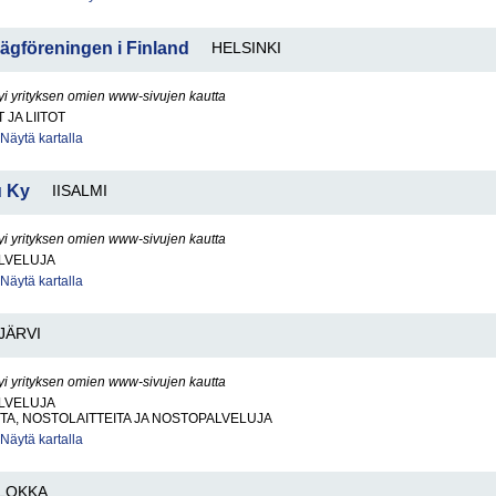
Vägföreningen i Finland
HELSINKI
yi yrityksen omien www-sivujen kautta
JA LIITOT
Näytä kartalla
u Ky
IISALMI
yi yrityksen omien www-sivujen kautta
LVELUJA
Näytä kartalla
JÄRVI
yi yrityksen omien www-sivujen kautta
LVELUJA
A, NOSTOLAITTEITA JA NOSTOPALVELUJA
Näytä kartalla
LOKKA