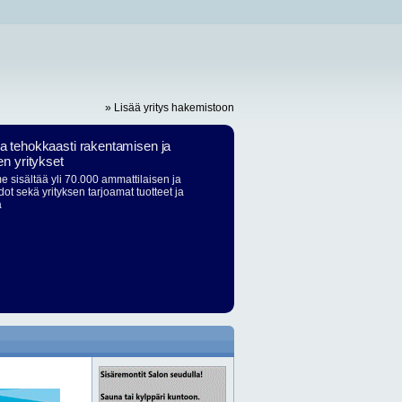
» Lisää yritys hakemistoon
ja tehokkaasti rakentamisen ja
en yritykset
 sisältää yli 70.000 ammattilaisen ja
dot sekä yrityksen tarjoamat tuotteet ja
ä