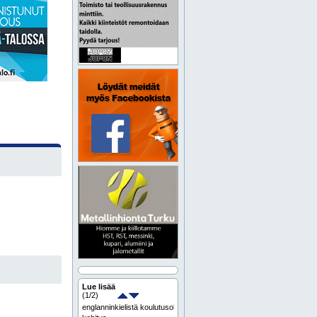
Lue lisää
(
1
/2)
englanninkielistä koulutusohjelmaa