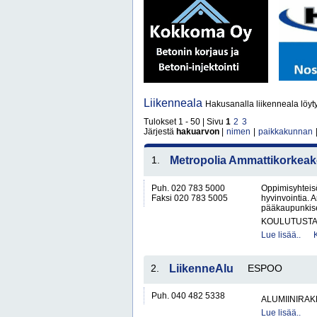
Liikenneala
Hakusanalla liikenneala löyt
Tulokset 1 - 50 | Sivu
1
2
3
Järjestä
hakuarvon
|
nimen
|
paikkakunnan
1.
Metropolia Ammattikorkeak
Puh. 020 783 5000
Oppimisyhteisö
Faksi 020 783 5005
hyvinvointia. 
pääkaupunkiseu
KOULUTUST
Lue lisää..
2.
LiikenneAlu
ESPOO
Puh. 040 482 5338
ALUMIINIRAK
Lue lisää..