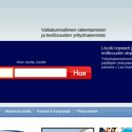
Valtakunnallinen rakentamisen
ja teollisuuden yrityshakemisto
Löydä nopeasti 
teollisuuden aloj
Yrityshakemistomme
Alue
, kunta, osoite
päättäjän yhteystie
palvelut
» Lue lisä
Hae
Mainosta täällä
Kunnat & kaupungit
Yhteystiedot