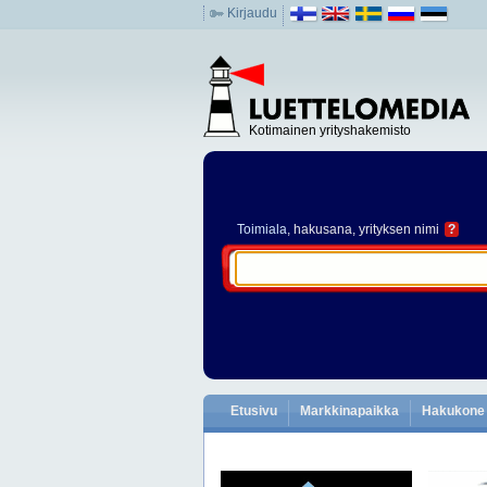
Kirjaudu
Kotimainen yrityshakemisto
Toimiala
, hakusana, yrityksen nimi
?
Etusivu
Markkinapaikka
Hakukone