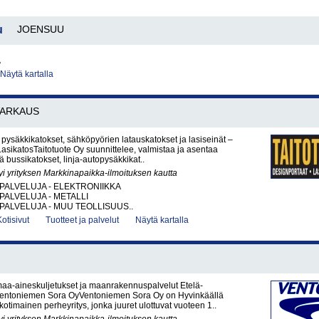
u
JOENSUU
A
Näytä kartalla
VARKAUS
 pysäkkikatokset, sähköpyörien latauskatokset ja lasiseinät –
LasikatosTaitotuote Oy suunnittelee, valmistaa ja asentaa
ä bussikatokset, linja-autopysäkkikat..
yi yrityksen Markkinapaikka-ilmoituksen kautta
PALVELUJA - ELEKTRONIIKKA
PALVELUJA - METALLI
PALVELUJA - MUU TEOLLISUUS..
Kotisivut
Tuotteet ja palvelut
Näytä kartalla
maa-aineskuljetukset ja maanrakennuspalvelut Etelä-
entoniemen Sora OyVentoniemen Sora Oy on Hyvinkäällä
kotimainen perheyritys, jonka juuret ulottuvat vuoteen 1..