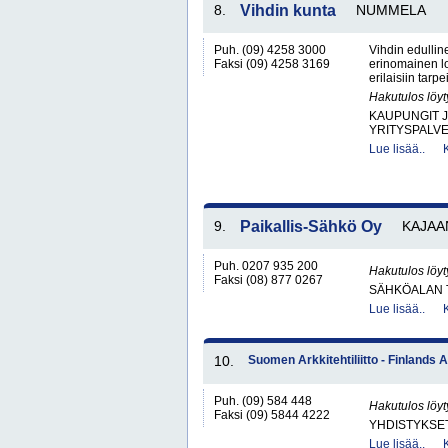
8.
Vihdin kunta
NUMMELA
Puh. (09) 4258 3000
Vihdin edullin
Faksi (09) 4258 3169
erinomainen log
erilaisiin tarp
Hakutulos löyt
KAUPUNGIT 
YRITYSPALV
Lue lisää..
9.
Paikallis-Sähkö Oy
KAJAA
Puh. 0207 935 200
Hakutulos löyt
Faksi (08) 877 0267
SÄHKÖALAN 
Lue lisää..
10.
Suomen Arkkitehtiliitto - Finlands 
Puh. (09) 584 448
Hakutulos löyt
Faksi (09) 5844 4222
YHDISTYKSET 
Lue lisää..