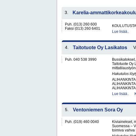
3.
Karelia-ammattikorkeakoul
Puh. (013) 260 600
KOULUTUST
Faksi (013) 260 6401
Lue lisää..
4.
Taitotuote Oy Lasikatos
Puh. 040 538 3990
Bussikatokset,
Taitotuote Oy 
mittatilaustyön
Hakutulos löyt
ALIHANKINTA
ALIHANKINTA
ALIHANKINTA
Lue lisää..
5.
Ventoniemen Sora Oy
Puh. (019) 460 0040
Kiviainekset, 
Suomessa – V
toimiva vahva 