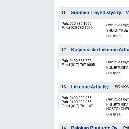
11.
Suomen Tieyhdistys ry. - 
Puh. 020 786 1000
Hakutulos löyt
Faksi 020 786 1009
YHDISTYKSET 
Lue lisää..
12.
Kuljetusliike Liikenne Artt
Puh. 0400 338 856
Hakutulos löyt
Faksi (017) 767 0005
KULJETUSPA
Lue lisää..
13.
Liikenne Arttu Ky
SONKA
Puh. 0400 338 856
Hakutulos löyt
Puh. 0400 338 856
KULJETUSPA
Faksi (017) 761 147
NOSTOKONEIT
Lue lisää..
14.
Palokan Puutuote Oy
PA