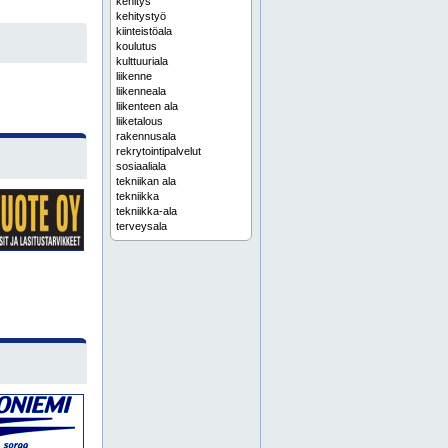
kehitys
kehitystyö
kiinteistöala
koulutus
kulttuuriala
liikenne
liikenneala
liikenteen ala
liiketalous
rakennusala
rekrytointipalvelut
sosiaaliala
tekniikan ala
tekniikka
tekniikka-ala
terveysala
tutkimus
tutkimustyö
työelämäyhteistyö
täydennyskoulutus