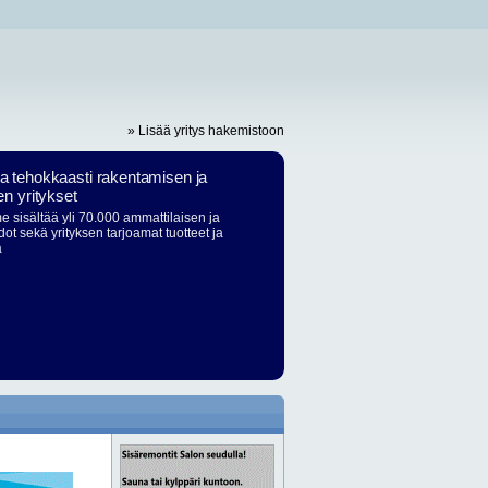
» Lisää yritys hakemistoon
ja tehokkaasti rakentamisen ja
en yritykset
 sisältää yli 70.000 ammattilaisen ja
dot sekä yrityksen tarjoamat tuotteet ja
ä