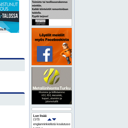
Lue lisää
(
1
/3)
englanninkielistä koulutusohjelmaa