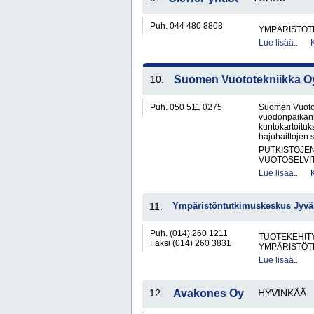
Puh. 044 480 8808
YMPÄRISTÖT
Lue lisää..
10.
Suomen Vuototekniikka O
Puh. 050 511 0275
Suomen Vuotot
vuodonpaikannu
kuntokartoituk
hajuhaittojen s
PUTKISTOJE
VUOTOSELVI
Lue lisää..
11.
Ympäristöntutkimuskeskus Jyväs
Puh. (014) 260 1211
TUOTEKEHITY
Faksi (014) 260 3831
YMPÄRISTÖT
Lue lisää..
12.
Avakones Oy
HYVINKÄÄ