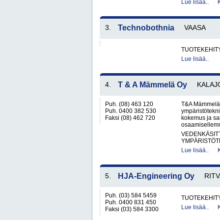
Lue lisää..
3.
Technobothnia
VAASA
TUOTEKEHITY
Lue lisää..
4.
T & A Mämmelä Oy
KALAJ
Puh. (08) 463 120
T&A Mämmelä O
Puh. 0400 382 530
ympäristötekni
Faksi (08) 462 720
kokemus ja sad
osaamisellem
VEDENKÄSITT
YMPÄRISTÖT
Lue lisää..
5.
HJA-Engineering Oy
RIT
Puh. (03) 584 5459
TUOTEKEHITY
Puh. 0400 831 450
Lue lisää..
Faksi (03) 584 3300