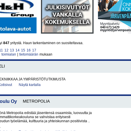
yi
847
yritystä. Haun tarkentaminen on suositeltavaa.
11
12
13
14
15
16
17
|
toimialan
|
tietomäärän
mukaan
ELI
EKNIIKKAA JA YMPÄRISTÖTUTKIMUSTA
Kotisivut
Näytä kartalla
oulu Oy
METROPOLIA
nä Metropolia edistää jäsentensä osaamista, luovuutta ja
Ammattikorkeakouluna se vahvistaa erityisesti
dun työelämää, kulttuuria ja yhteiskunnan positiivista ..
A