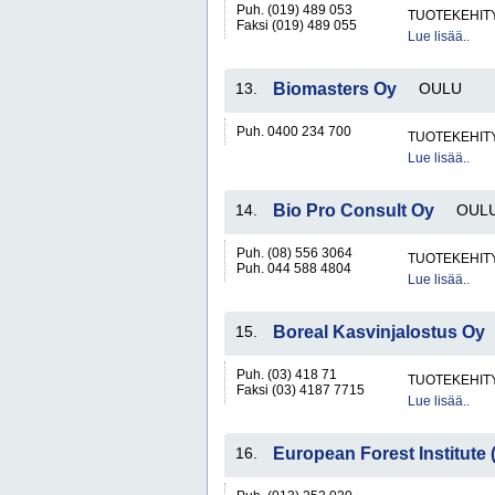
Puh. (019) 489 053
TUOTEKEHITY
Faksi (019) 489 055
Lue lisää..
13.
Biomasters Oy
OULU
Puh. 0400 234 700
TUOTEKEHITY
Lue lisää..
14.
Bio Pro Consult Oy
OUL
Puh. (08) 556 3064
TUOTEKEHITY
Puh. 044 588 4804
Lue lisää..
15.
Boreal Kasvinjalostus Oy
Puh. (03) 418 71
TUOTEKEHITY
Faksi (03) 4187 7715
Lue lisää..
16.
European Forest Institute 