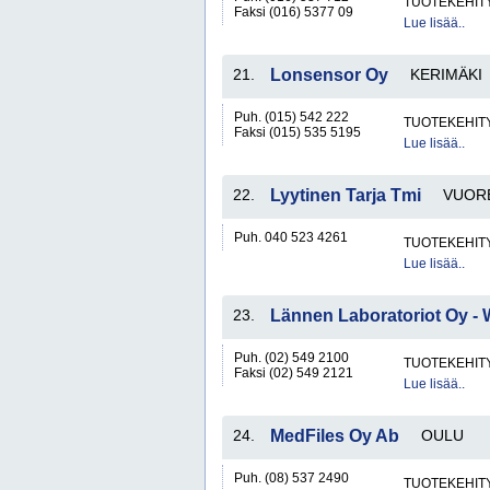
TUOTEKEHITY
Faksi (016) 5377 09
Lue lisää..
21.
Lonsensor Oy
KERIMÄKI
Puh. (015) 542 222
TUOTEKEHITY
Faksi (015) 535 5195
Lue lisää..
22.
Lyytinen Tarja Tmi
VUOR
Puh. 040 523 4261
TUOTEKEHITY
Lue lisää..
23.
Lännen Laboratoriot Oy - 
Puh. (02) 549 2100
TUOTEKEHITY
Faksi (02) 549 2121
Lue lisää..
24.
MedFiles Oy Ab
OULU
Puh. (08) 537 2490
TUOTEKEHITY