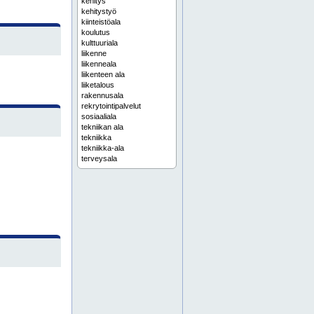
kehitys
kehitystyö
kiinteistöala
koulutus
kulttuuriala
liikenne
liikenneala
liikenteen ala
liiketalous
rakennusala
rekrytointipalvelut
sosiaaliala
tekniikan ala
tekniikka
tekniikka-ala
terveysala
tutkimus
tutkimustyö
työelämäyhteistyö
täydennyskoulutus
bioroottoreita
hienokuplailmastimia
ilmastimia
ilmastusjärjestelmiä
jätevedenpuhdistamoita
koneistourakoita
kvr-urakointia
lietteenkuivaimia
pienpuhdistamoita
porrasvälppiä