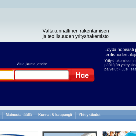
Valtakunnallinen rakentamisen
ja teollisuuden yrityshakemisto
Löydä nopeasti 
teollisuuden aloj
Yrityshakemistomme
Alue
, kunta, osoite
päättäjän yhteystie
palvelut
» Lue lisä
Hae
Mainosta täällä
Kunnat & kaupungit
Yhteystiedot