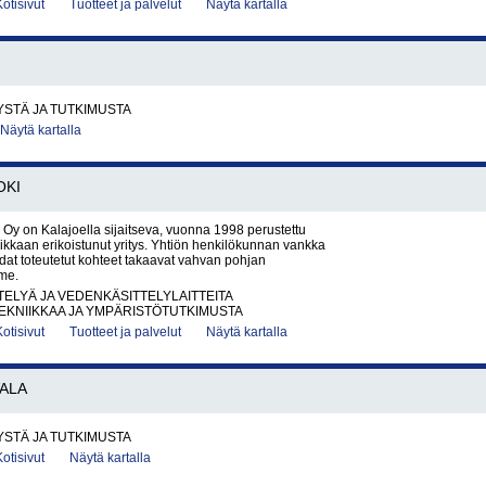
Kotisivut
Tuotteet ja palvelut
Näytä kartalla
STÄ JA TUTKIMUSTA
Näytä kartalla
OKI
y on Kalajoella sijaitseva, vuonna 1998 perustettu
ikkaan erikoistunut yritys. Yhtiön henkilökunnan vankka
at toteutetut kohteet takaavat vahvan pohjan
me.
ELYÄ JA VEDENKÄSITTELYLAITTEITA
EKNIIKKAA JA YMPÄRISTÖTUTKIMUSTA
Kotisivut
Tuotteet ja palvelut
Näytä kartalla
VALA
STÄ JA TUTKIMUSTA
Kotisivut
Näytä kartalla