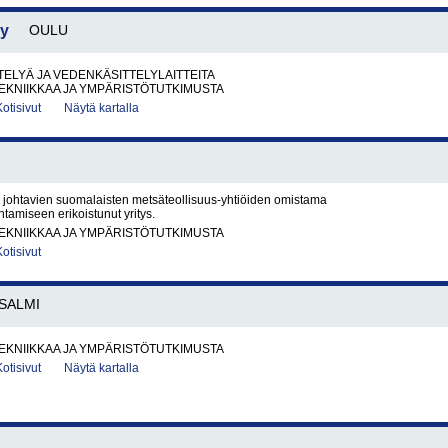
Oy
OULU
ELYÄ JA VEDENKÄSITTELYLAITTEITA
EKNIIKKAA JA YMPÄRISTÖTUTKIMUSTA
Kotisivut
Näytä kartalla
 johtavien suomalaisten metsäteollisuus-yhtiöiden omistama
tamiseen erikoistunut yritys.
EKNIIKKAA JA YMPÄRISTÖTUTKIMUSTA
Kotisivut
SALMI
EKNIIKKAA JA YMPÄRISTÖTUTKIMUSTA
Kotisivut
Näytä kartalla