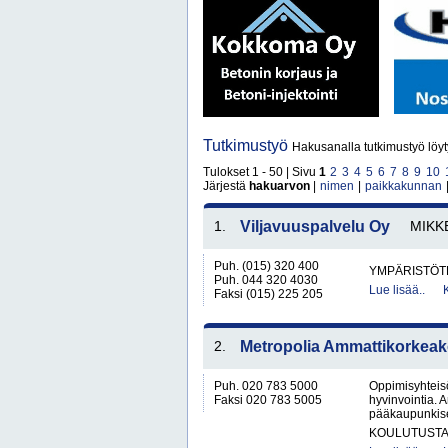
Tutkimustyö
Hakusanalla tutkimustyö löyt
Tulokset 1 - 50 | Sivu
1
2
3
4
5
6
7
8
9
10
Järjestä
hakuarvon
|
nimen
|
paikkakunnan
1.
Viljavuuspalvelu Oy
MIKK
Puh. (015) 320 400
YMPÄRISTÖT
Puh. 044 320 4030
Lue lisää..
Faksi (015) 225 205
2.
Metropolia Ammattikorkeak
Puh. 020 783 5000
Oppimisyhteisö
Faksi 020 783 5005
hyvinvointia. 
pääkaupunkiseu
KOULUTUST