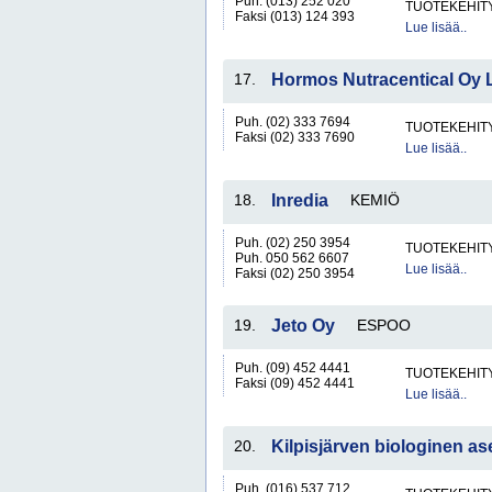
Puh. (013) 252 020
TUOTEKEHITY
Faksi (013) 124 393
Lue lisää..
17.
Hormos Nutracentical Oy 
Puh. (02) 333 7694
TUOTEKEHITY
Faksi (02) 333 7690
Lue lisää..
18.
Inredia
KEMIÖ
Puh. (02) 250 3954
TUOTEKEHITY
Puh. 050 562 6607
Lue lisää..
Faksi (02) 250 3954
19.
Jeto Oy
ESPOO
Puh. (09) 452 4441
TUOTEKEHITY
Faksi (09) 452 4441
Lue lisää..
20.
Kilpisjärven biologinen a
Puh. (016) 537 712