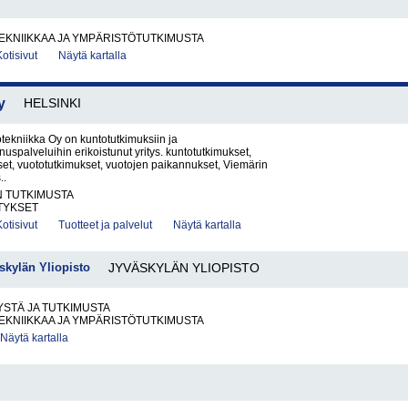
EKNIIKKAA JA YMPÄRISTÖTUTKIMUSTA
Kotisivut
Näytä kartalla
y
HELSINKI
ekniikka Oy on kuntotutkimuksiin ja
spalveluihin erikoistunut yritys. kuntotutkimukset,
set, vuototutkimukset, vuotojen paikannukset, Viemärin
..
N TUTKIMUSTA
TYKSET
Kotisivut
Tuotteet ja palvelut
Näytä kartalla
kylän Yliopisto
JYVÄSKYLÄN YLIOPISTO
STÄ JA TUTKIMUSTA
EKNIIKKAA JA YMPÄRISTÖTUTKIMUSTA
Näytä kartalla