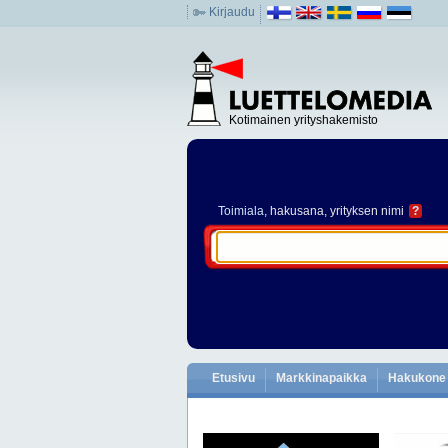
Kirjaudu
Kotimainen yrityshakemisto
Toimiala
, hakusana, yrityksen nimi
?
Etusivu
Markkinapaikka
Hakukone