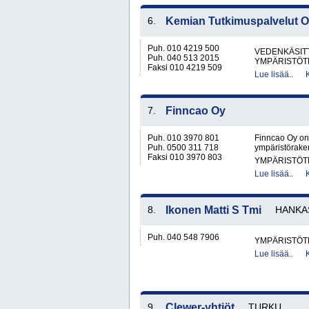
6.
Kemian Tutkimuspalvelut 
Puh. 010 4219 500
VEDENKÄSITT
Puh. 040 513 2015
YMPÄRISTÖT
Faksi 010 4219 509
Lue lisää..
7.
Finncao Oy
Puh. 010 3970 801
Finncao Oy on
Puh. 0500 311 718
ympäristöraken
Faksi 010 3970 803
YMPÄRISTÖT
Lue lisää..
8.
Ikonen Matti S Tmi
HANKA
Puh. 040 548 7906
YMPÄRISTÖT
Lue lisää..
9.
Clewer-yhtiöt
TURKU