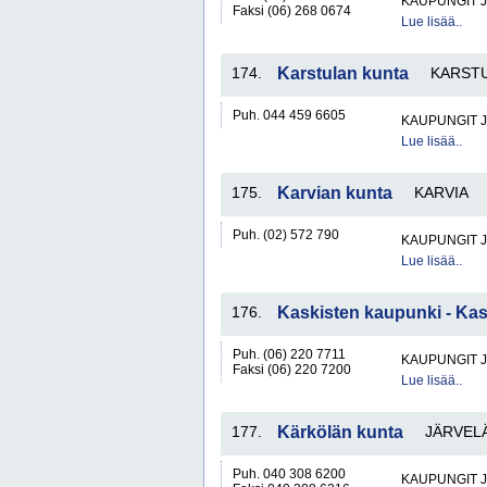
KAUPUNGIT 
Faksi (06) 268 0674
Lue lisää..
174.
Karstulan kunta
KARST
Puh. 044 459 6605
KAUPUNGIT 
Lue lisää..
175.
Karvian kunta
KARVIA
Puh. (02) 572 790
KAUPUNGIT 
Lue lisää..
176.
Kaskisten kaupunki - Ka
Puh. (06) 220 7711
KAUPUNGIT 
Faksi (06) 220 7200
Lue lisää..
177.
Kärkölän kunta
JÄRVEL
Puh. 040 308 6200
KAUPUNGIT 