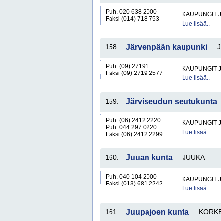
Puh. 020 638 2000
KAUPUNGIT 
Faksi (014) 718 753
Lue lisää..
158.
Järvenpään kaupunki
Puh. (09) 27191
KAUPUNGIT 
Faksi (09) 2719 2577
Lue lisää..
159.
Järviseudun seutukunta
Puh. (06) 2412 2220
KAUPUNGIT 
Puh. 044 297 0220
Lue lisää..
Faksi (06) 2412 2299
160.
Juuan kunta
JUUKA
Puh. 040 104 2000
KAUPUNGIT 
Faksi (013) 681 2242
Lue lisää..
161.
Juupajoen kunta
KORKE