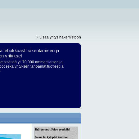
» Lisää yritys hakemistoon
ja tehokkaasti rakentamisen ja
en yritykset
 sisältää yli 70.000 ammattilaisen ja
dot sekä yrityksen tarjoamat tuotteet ja
ä