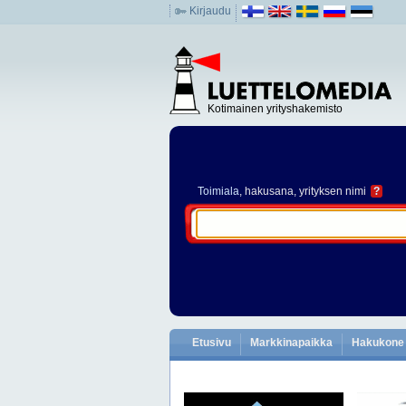
Kirjaudu
Kotimainen yrityshakemisto
Toimiala
, hakusana, yrityksen nimi
?
Etusivu
Markkinapaikka
Hakukone