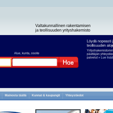
Valtakunnallinen rakentamisen
ja teollisuuden yrityshakemisto
Löydä nopeasti 
teollisuuden aloj
Yrityshakemistomme
Alue
, kunta, osoite
päättäjän yhteystie
palvelut
» Lue lisä
Hae
Mainosta täällä
Kunnat & kaupungit
Yhteystiedot