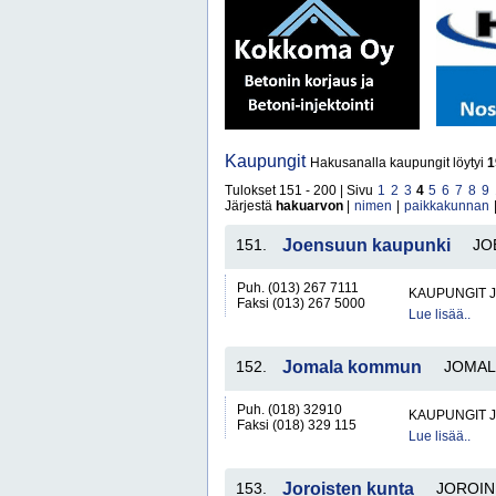
Kaupungit
Hakusanalla kaupungit löytyi
1
Tulokset 151 - 200 | Sivu
1
2
3
4
5
6
7
8
9
Järjestä
hakuarvon
|
nimen
|
paikkakunnan
151.
Joensuun kaupunki
JO
Puh. (013) 267 7111
KAUPUNGIT 
Faksi (013) 267 5000
Lue lisää..
152.
Jomala kommun
JOMAL
Puh. (018) 32910
KAUPUNGIT 
Faksi (018) 329 115
Lue lisää..
153.
Joroisten kunta
JOROIN