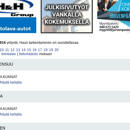
916
yritystä. Haun tarkentaminen on suositeltavaa.
10
11
12
13
14
15
16
17
18
19
20
|
toimialan
|
tietomäärän
mukaan
ENSUU
JA KUNNAT
Näytä kartalla
A
JA KUNNAT
Näytä kartalla
EN